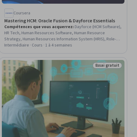
Coursera
Mastering HCM: Oracle Fusion & Dayforce Essentials
Compétences que vous acquerrez
:
Dayforce (HCM Software),
HR Tech, Human Resources Software, Human Resource
Strategy, Human Resources Information System (HRIS), Role-
Based Access Control (RBAC), Human Resources, Regulatory
Intermédiaire · Cours · 1 à 4 semaines
Compliance, Compliance Management, Compliance Reporting,
Human Resources Management and Planning, Payroll, Data
Architecture, Data Flow Diagrams (DFDs), Human Capital,
Essai gratuit
Statut : Essai gratui
Workforce Planning, Systems Analysis, Benefits Administration,
Business Strategy, Analytics