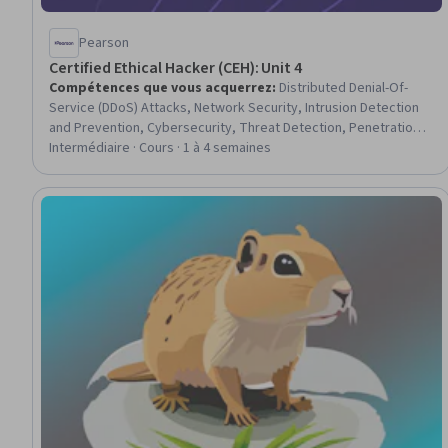
Pearson
Certified Ethical Hacker (CEH): Unit 4
Compétences que vous acquerrez
:
Distributed Denial-Of-
Service (DDoS) Attacks, Network Security, Intrusion Detection
and Prevention, Cybersecurity, Threat Detection, Penetration
Testing, Vulnerability Assessments, Firewall, Hardening,
Intermédiaire · Cours · 1 à 4 semaines
Exploitation techniques, Human Factors (Security), Network
Analysis