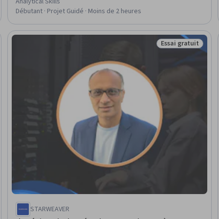
Analytical Skills
Débutant · Projet Guidé · Moins de 2 heures
Essai gratuit
uveau
Statut : Essai gra
STARWEAVER