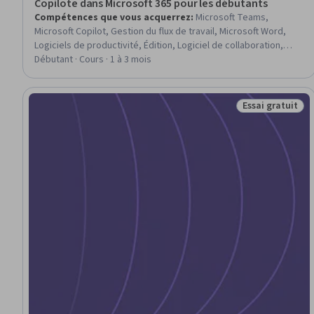
Copilote dans Microsoft 365 pour les débutants
Compétences que vous acquerrez
:
Microsoft Teams,
Microsoft Copilot, Gestion du flux de travail, Microsoft Word,
Logiciels de productivité, Édition, Logiciel de collaboration,
Intégrations AI, Présentations, Microsoft Excel, Une créativité
Débutant · Cours · 1 à 3 mois
alimentée par l'IA, Microsoft 365, Automatisation des courriels,
Microsoft Outlook, Microsoft PowerPoint, Rédaction
Essai gratuit
Statut : Essai g