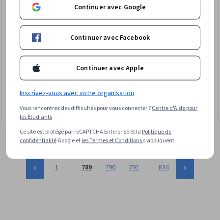
Continuer avec Google
Continuer avec Facebook
Coursera
Copilot Power Apps pour les débutants : Créer un outil
Continuer avec Apple
de suivi des dépenses
Compétences que vous acquerrez
:
Microsoft Copilot,
Inscrivez-vous avec votre organisation
Structures de données, Interface utilisateur (UI), IA générative,
Environnement de développement, Outils de test, Microsoft
Vous rencontrez des difficultés pour vous connecter ?
Centre d'Aide pour
Power Platform, Développement sans code, Application de
Débutant · Projet Guidé · Moins de 2 heures
les Étudiants
base de données, Conception de l'interface utilisateur (UI),
Ce site est protégé par reCAPTCHA Enterprise et la
Politique de
Développement d'applications
confidentialité
Google et
les Termes et Conditions
s'appliquent.
…
…
1
789
790
791
834