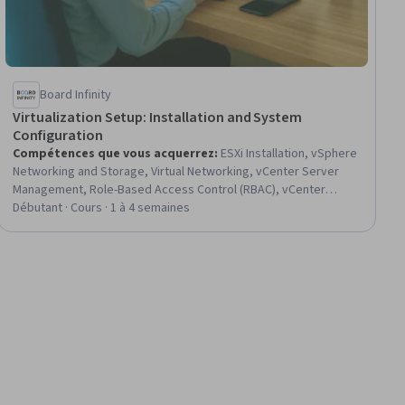
Board Infinity
Virtualization Setup: Installation and System
Configuration
Compétences que vous acquerrez
:
ESXi Installation, vSphere
Networking and Storage, Virtual Networking, vCenter Server
Management, Role-Based Access Control (RBAC), vCenter
Server, VMware ESX Servers, iSCSI Configuration, Event
Débutant · Cours · 1 à 4 semaines
Monitoring, Data Centers, Virtual Machines, Network Switches,
Authorization (Computing), Virtualization, System Monitoring,
Data Storage