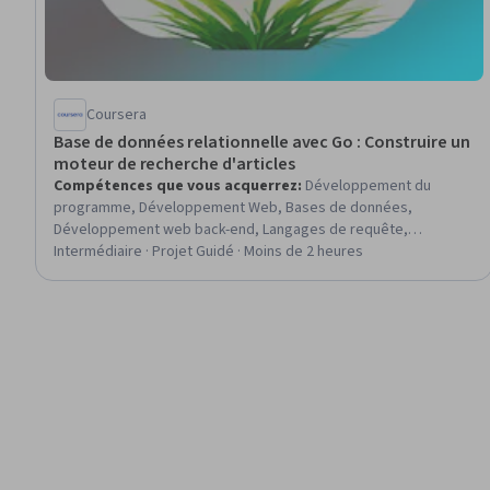
Coursera
Base de données relationnelle avec Go : Construire un
moteur de recherche d'articles
Compétences que vous acquerrez
:
Développement du
programme, Développement Web, Bases de données,
Développement web back-end, Langages de requête,
Développement de bases de données, Côté serveur, Gestion
Intermédiaire · Projet Guidé · Moins de 2 heures
des bases de données, Codage sécurisé, SQL, Go (Langage de
programmation), Accès aux données, Applications Web,
Application de base de données, Bases de données
relationnelles