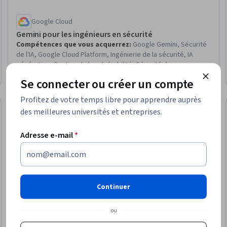
Google Cloud
Gemini pour les ingénieurs en sécurité
Compétences que vous acquerrez
:
Google Gemini, Sécurité
de l'IA, Google Cloud Platform, Ingénierie de la sécurité, IA
générative, Gestion de la vulnérabilité, Sécurité de
l'informatique en nuage, Évaluations de la vulnérabilité,
Débutant · Cours · 1 à 4 semaines
Se connecter ou créer un compte
Détection des menaces, Contrôles de sécurité, Déploiement
dans le nuage
Profitez de votre temps libre pour apprendre auprès
des meilleures universités et entreprises.
Adresse e-mail
*
Continuer
ou