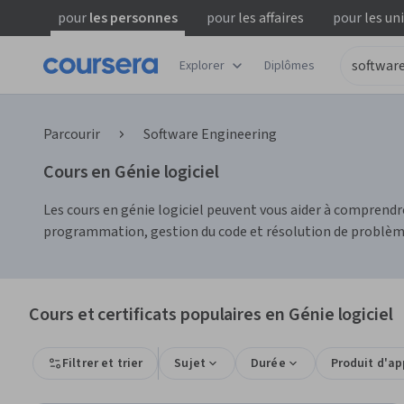
pour
les personnes
pour
les affaires
pour
les un
Explorer
Diplômes
Parcourir
Software Engineering
Cours en Génie logiciel
Les cours en génie logiciel peuvent vous aider à comprend
programmation, gestion du code et résolution de problèm
Cours et certificats populaires en Génie logiciel
Filtrer et trier
Sujet
Durée
Produit d'a