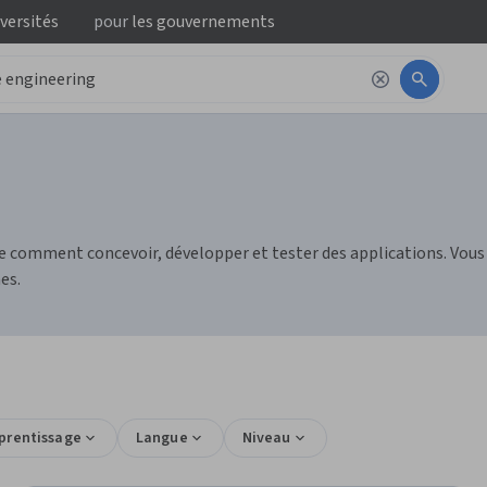
iversités
pour
les gouvernements
re comment concevoir, développer et tester des applications. Vou
es.
pprentissage
Langue
Niveau