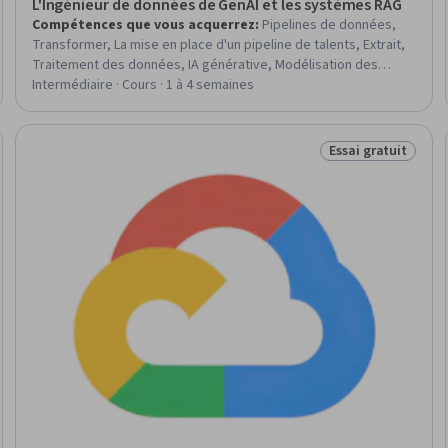
L'Ingénieur de données de GenAI et les systèmes RAG
Compétences que vous acquerrez
:
Pipelines de données,
Transformer, La mise en place d'un pipeline de talents, Extrait,
Traitement des données, IA générative, Modélisation des
grandes langues, Systèmes de base de données, Optimisation
Intermédiaire · Cours · 1 à 4 semaines
des performances, Contrôle continu, Optimisation des
processus, Personnalisation de l'IA, Ingénierie, Charge, Gestion
du contexte, Architecture des données, Surveillance du
Essai gratuit
ratuit
Statut : Essai gra
système, Évolutivité, Qualité des données