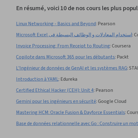
En résumé, voici 10 de nos cours les plus popul
Linux Networking - Basics and Beyond
:
Pearson
Microsoft Excel استخدام المعادلات و الوظائف البسيطة فى
:
C
Invoice Processing: From Receipt to Routing
:
Coursera
Copilote dans Microsoft 365 pour les débutants
:
Packt
L'Ingénieur de données de GenAI et les systèmes RAG
:
STA
Introduction à YAML
:
Edureka
Certified Ethical Hacker (CEH): Unit 4
:
Pearson
Gemini pour les ingénieurs en sécurité
:
Google Cloud
Mastering HCM: Oracle Fusion & Dayforce Essentials
:
Cour
Base de données relationnelle avec Go : Construire un mot