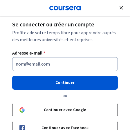
Inscrivez-vous gratuitement
Se connecter ou créer un compte
Parcourir
Profitez de votre temps libre pour apprendre auprès
Cours en SQL
des meilleures universités et entreprises.
Les cours en SQL peuvent vous aider à apprendre comment
Adresse e-mail
*
interroger, filtrer et organiser des données dans des bases.
Vous pouvez développer des compétences en requêtes,
jointures, agrégations et analyse.
Continuer
ou
Cours et certificats populaires en SQL
Continuer avec Google
Filtrer et trier
Sujet
Durée
Produit d'appr
Continuer avec Facebook