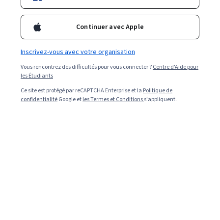
Nouveau
Essai gratuit
Statut : Nouveau
Statut : Essai gratuit
EDUCBA
Apply Sqoop for HR Data Analytics Projects
Continuer avec Apple
Compétences que vous acquerrez
:
Apache Hadoop,
Data Import/Export, HR Tech, People Analytics, Big Data,
Inscrivez-vous avec votre organisation
Data Pipelines, Data Storage, Data Processing,
Authentications, Data Migration, SQL, Analytics,
Débutant · Cours · 1 à 4 semaines
Vous rencontrez des difficultés pour vous connecter ?
Centre d'Aide pour
Database Management, Data Quality, Performance
les Étudiants
Tuning, Scalability, Data Security
Ce site est protégé par reCAPTCHA Enterprise et la
Politique de
Google Cloud
confidentialité
Google et
les Termes et Conditions
s'appliquent.
BigQuery pour les analystes de données
Compétences que vous acquerrez
:
Looker (Software),
Big Data, Business Intelligence, Data Warehousing, SQL,
Data Manipulation, Extract, Transform, Load, Data Store,
Data Transformation, Data Analysis, Analytics, Data
Intermédiaire · Cours · 1 à 3 mois
Pipelines, Data Cleansing, Data Visualization Software,
Query Languages, Google Cloud Platform
Google Cloud
Google Cloud 数据分析功能简介
Compétences que vous acquerrez
:
Looker (Software),
Data Transformation, Google Cloud Platform, Analytics,
Data-Driven Decision-Making, Dashboard Creation, Data