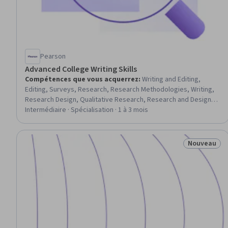
Pearson
Advanced College Writing Skills
Compétences que vous acquerrez
:
Writing and Editing,
Editing, Surveys, Research, Research Methodologies, Writing,
Research Design, Qualitative Research, Research and Design,
Investigation, Technical Writing, Technical Communication,
Intermédiaire · Spécialisation · 1 à 3 mois
Critical Thinking, Data Collection, Research Reports, Liberal
Arts, Grammar, Learning Strategies, Interviewing Skills,
Intellectual Property
Nouveau
Statut : No