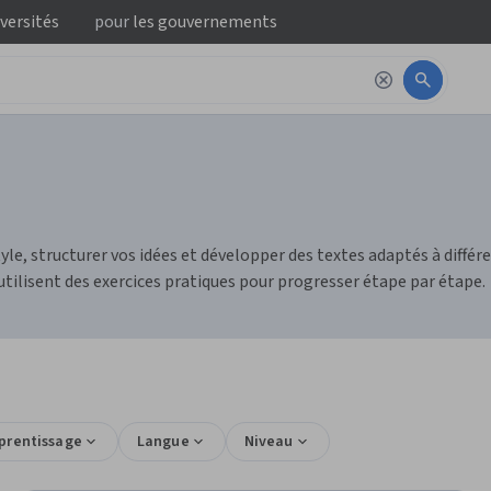
iversités
pour
les gouvernements
style, structurer vos idées et développer des textes adaptés à dif
 utilisent des exercices pratiques pour progresser étape par étape.
pprentissage
Langue
Niveau