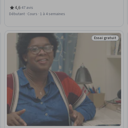
4,6
·
47 avis
évaluation, 4,6 sur 5 étoiles
Débutant · Cours · 1 à 4 semaines
Essai gratuit
sation
Statut : Essai gra