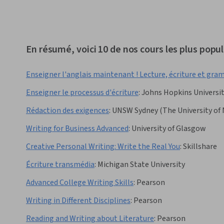
En résumé, voici 10 de nos cours les plus popula
Enseigner l'anglais maintenant ! Lecture, écriture et gr
Enseigner le processus d'écriture
:
Johns Hopkins Universi
Rédaction des exigences
:
UNSW Sydney (The University of
Writing for Business Advanced
:
University of Glasgow
Creative Personal Writing: Write the Real You
:
Skillshare
Écriture transmédia
:
Michigan State University
Advanced College Writing Skills
:
Pearson
Writing in Different Disciplines
:
Pearson
Reading and Writing about Literature
:
Pearson