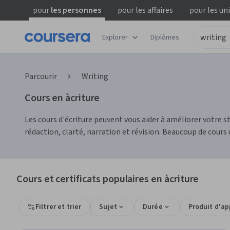
pour
les personnes
pour
les affaires
pour
les un
Explorer
Diplômes
Parcourir
Writing
Cours en àcriture
Les cours d'écriture peuvent vous aider à améliorer votre 
rédaction, clarté, narration et révision. Beaucoup de cours
Cours et certificats populaires en àcriture
Filtrer et trier
Sujet
Durée
Produit d'a