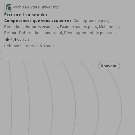
Michigan State University
Écriture transmédia
Compétences que vous acquerrez
:
Conception de jeux,
Rédaction, Histoires visuelles, Examen par les pairs, Multimédia,
Retour d'information constructif, Développement de jeux vidéo,
Pensée créative, Création de contenu, Rédaction et édition,
4,4
·
66 avis
évaluation, 4,4 sur 5 étoiles
Récit de l'histoire
Débutant · Cours · 1 à 3 mois
Nouveau
eau
Statut : Nouveau