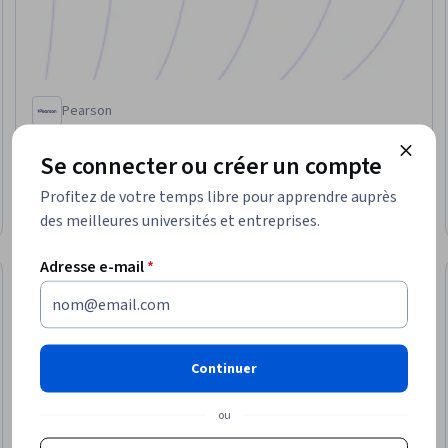
Pearson
Writing in Different Disciplines
Compétences que vous acquerrez
:
Writing, Technical
Se connecter ou créer un compte
Writing, Writing and Editing, Technical Communication, Liberal
Profitez de votre temps libre pour apprendre auprès
Arts, Social Sciences, Research, Science and Research
Intermédiaire · Cours · 1 à 4 semaines
des meilleures universités et entreprises.
Adresse e-mail
*
Nouveau
uveau
Statut : Nouv
Continuer
ou