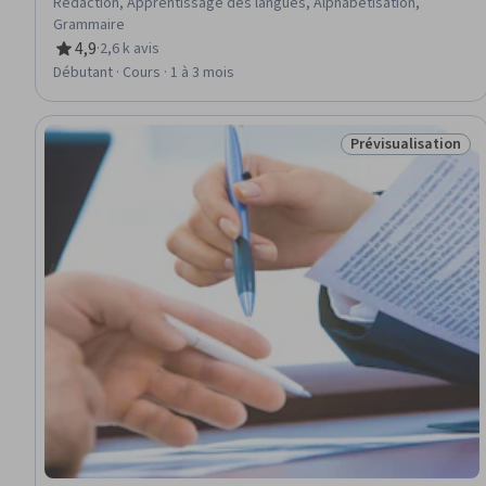
Rédaction, Apprentissage des langues, Alphabétisation,
Grammaire
4,9
·
2,6 k avis
évaluation, 4,9 sur 5 étoiles
Débutant · Cours · 1 à 3 mois
Prévisualisation
Statut : Prévisuali