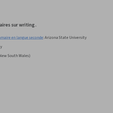
ires sur writing .
ammaire en langue seconde
:
Arizona State University
ty
 New South Wales)