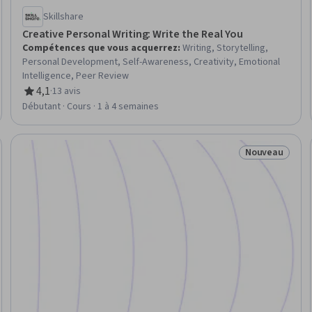
Skillshare
Creative Personal Writing: Write the Real You
Compétences que vous acquerrez
:
Writing, Storytelling,
Personal Development, Self-Awareness, Creativity, Emotional
Intelligence, Peer Review
4,1
·
13 avis
évaluation, 4,1 sur 5 étoiles
Débutant · Cours · 1 à 4 semaines
Nouveau
uveau
Statut : Nouv