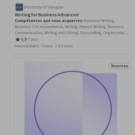
University of Glasgow
Writing for Business Advanced
Compétences que vous acquerrez
:
Business Writing,
Business Correspondence, Writing, Report Writing, Business
Communication, Writing and Editing, Storytelling, Organizational
Structure, Vocabulary, Grammar, Concision, Target Audience,
4,9
·
7 avis
évaluation, 4,9 sur 5 étoiles
Press Releases
Intermédiaire · Cours · 1 à 3 mois
Nouveau
Statut : No