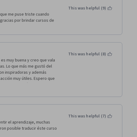
This was helpful (9)
te new better reaction when 
 que me puse triste cuando 
se it looks boring or difficult 
gracias por brindar cursos de 
hink in these things that we 
ely normal. This pain or ugly 
This was helpful (8)
e more stressed you will 
 es muy buena y creo que vala 
as. Lo que más me gustó del 
son inspiradoras y además 
es to learn and assimilate new 
acción muy útiles. Espero que 
omento no tenía materia para 
alta es un resumen escrito de 
 you are learning. It will be 
e text, or repeat again and 
u do not really understand in 
This was helpful (7)
ntir el aprendizaje, muchas 
, repeating a little bit every 
ron posible traducir éste curso 
tand. The more you master the 
ew study session of this main 