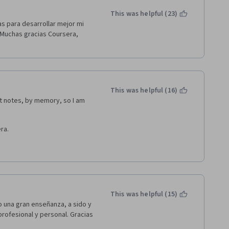
This was helpful (23)
 para desarrollar mejor mi 
 Muchas gracias Coursera, 
This was helpful (16)
t notes, by memory, so I am 
ra.
 has discovered in the whole 
t its functions. At the moment 
s in the learning process of 
This was helpful (15)
tion in one specific idea, 
 una gran enseñanza, a sido y 
 for a reasonable time: not too 
ofesional y personal. Gracias 
e we keep away as much as we 