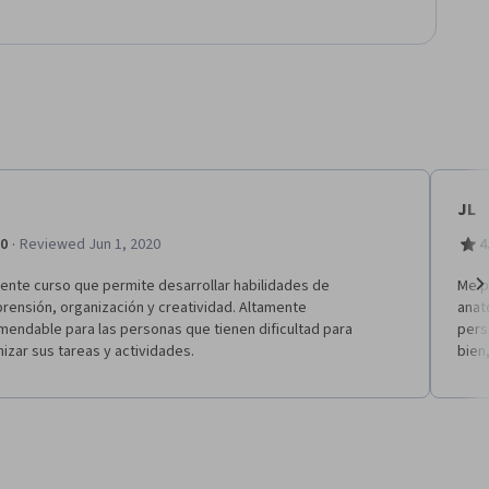
JL
·
.0
Reviewed Jun 1, 2020
4
ente curso que permite desarrollar habilidades de
Me p
rensión, organización y creatividad. Altamente
anat
Ne
mendable para las personas que tienen dificultad para
pers
izar sus tareas y actividades.
bien