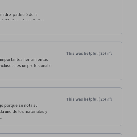
 madre  padeció de la 
 60 años y hace 6 años  
 de 15 a 30 días), estas dos 
re otras cosas el nombre de 
o por momentos y era 
 estaba aprendiendo, lo que 
os momentos difíciles, siento 
This was helpful (35)
ta ocaciòn. No quiero 
 importantes herramientas 
 Ayudo!  GRACIAS 
ncluso si es un profesional o 
This was helpful (26)
jo porque se nota su 
a uno de los materiales y 
. 