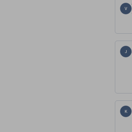
V
J
K