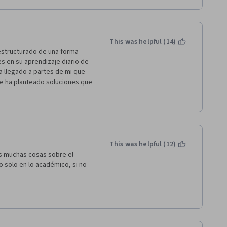
s, etc.). Focus Mode is an 
nly one.
th all the process that our 
For instance, when we are 
This was helpful (14)
driving a car or just eating or 
estructurado de una forma 
 the focus mode. We hardly 
 en su aprendizaje diario de 
 making during this. The 
a llegado a partes de mi que 
 solving problems that 
me ha planteado soluciones que 
cnicas expuestas en el 
ado mi forma de pensar sobre 
aterias deseadas como en 
iffuse)
n marcha de los 
This was helpful (12)
rk out) in the resting moments 
de forma eficiente.
 muchas cosas sobre el 
e in general maintain our new 
solo en lo académico, si no 