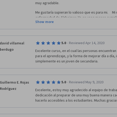
muy agradable.
Me gustaría supieran lo valioso que es para mi.     Mi
enfermedad de Alzheimer  Yo en unos meses cumpliré
Show more
tengo síntomas esporádicamente (1 o 2 al año y duran
últimas semanas fueron difíciles por que olvide ent
personas cercanas a mi y hasta de familia, pero sol
consciente de los olvidos,   puse en práctica lo que
·
5.0
Reviewed Apr 14, 2020
david villarreal
me ayudó a reducir los olvidos y estar en calma en l
que pude reducir un 80% los efectos negativos en es
berdugo
Excelente curso, en el cual las personas encuentran
investigar si científicamente fue un placebo A Mi Me
para el aprendizaje, y la forma de mejorar día a día, i
simplemente es un joven de secundaria.
·
5.0
Reviewed May 9, 2020
Guillermo E. Rojas
Rodríguez
Excelente, estoy muy agradecido al equipo de traba
dedicación al preparar de una muy buena manera cad
hacerlo accesibles a los estudiantes. Muchas gracias