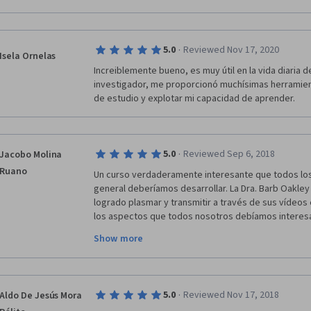
topic, ideas, subject or material.  
-       Create a task list: 
·
5.0
Reviewed Nov 17, 2020
Isela Ornelas
o   Do it before going to sleep. 
Increiblemente bueno, es muy útil en la vida diaria d
investigador, me proporcionó muchísimas herramient
o   Write on it: your goals, and what works for you, 
de estudio y explotar mi capacidad de aprender.
these goals. 
o   Be realistic in your goals. Step by step. 
·
5.0
Reviewed Sep 6, 2018
Jacobo Molina
o   This list will save working memory energy (you wi
“oh, what I need to do?” “Am I forgetting something im
Ruano
Un curso verdaderamente interesante que todos los
of questions that make you tired and lose your vital 
general deberíamos desarrollar. La Dra. Barb Oakley y
logrado plasmar y transmitir a través de sus vídeos 
-       You can improve your learning process if you 
los aspectos que todos nosotros debíamos interesa
with partners that are achieving the same goals of you
aprendizaje. 
to:
Show more
Nos permite comprender cómo funciona nuestro cer
o   Start on time the study sessions. 
procesos neuronales y sustancias incurren en toda 
los seres humanos podamos conocer y es completam
o   Prepare the material before the session. 
·
5.0
Reviewed Nov 17, 2018
Aldo De Jesús Mora
consejos y temas que abordan para saber qué es lo 