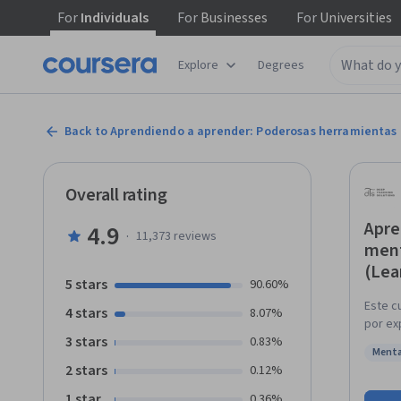
For
Individuals
For
Businesses
For
Universities
Explore
Degrees
Back to Aprendiendo a aprender: Poderosas herramientas m
Overall rating
Apre
4.9
·
11,373
reviews
ment
(Lea
5 stars
90.60%
Este c
4 stars
8.07%
por ex
3 stars
0.83%
muchas
Menta
de apr
Status
2 stars
0.12%
Tambié
cómo o
1 star
0.36%