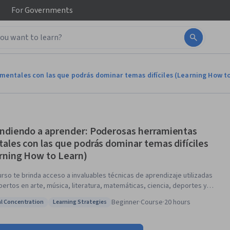
For
Governments
entales con las que podrás dominar temas difíciles (Learning How t
ndiendo a aprender: Poderosas herramientas
ales con las que podrás dominar temas difíciles
rning How to Learn)
urso te brinda acceso a invaluables técnicas de aprendizaje utilizadas
pertos en arte, música, literatura, matemáticas, ciencia, deportes y
 otras disciplinas. Aprenderemos cómo el cerebro utiliza dos modos
Beginner
·
Course
·
20 hours
l Concentration
Learning Strategies
endizaje muy distintos y cómo encapsula (“fragmenta”) la información.
: Mental Concentration
Status: Learning Strategies
n hablaremos sobre ilusiones de aprendizaje, técnicas de memoria,
cuparse de la procrastinación y las mejores prácticas, según lo