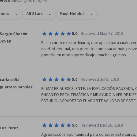
views
Showing: 20 of 5,092
rners
All Stars
Most Helpful
·
5.0
Reviewed May 27, 2019
Sergio Chacón
Joven
Es un curso extraordinario, que aplica para cualquier
nivel intelectual, nos permite como sacar más prove
ponerlo en modo aprendizaje, muchas gracias
·
5.0
Reviewed Jul 5, 2018
carla sofía
guerrero narváez
EL MATERIAL EXCELENTE. LA EXPLICACIÓN PAUSADA, C
ENCANTO ESTA TEMÁTICA Y ME AYUDO A VER DE DIFER
ESTUDIO. AGRADEZCO EL APORTE VALIOSO DE ESTE
·
5.0
Reviewed Dec 10, 2018
Luz Perez
Agradezco la oportunidad para conocer este curso, 