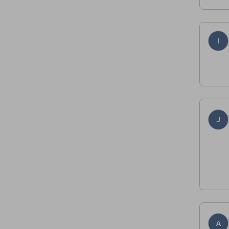
I
J
A