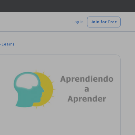
Log In
Join for Free
o Learn)