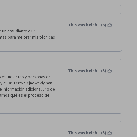
This was helpful (6)
e un estudiante o un 
as para mejorar mis técnicas 
and what does not to reach 
ll stop thinking any moment: 
This was helpful (5)
portant?”....And all this kind 
 estudiantes y personas en 
energy. 
 el Dr. Terry Sejnowskiy han 
e información adicional uno de 
know how to work in a good way 
rnos qué es el proceso de 
. If you study in a group, try 
ebro, cuáles elementos, 
esta gran maraña qué hacen que 
ente interesante los 
que se debe hacer y qué no. 
This was helpful (5)