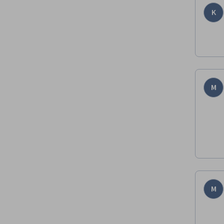
K
M
M