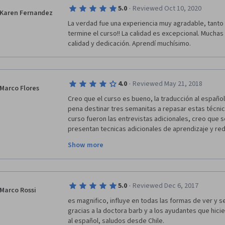
o   The use of Pomodoro Technique
·
5.0
Reviewed Oct 10, 2020
Karen Fernandez
o   Having a Plan B to overtake bad habits, and crea
La verdad fue una experiencia muy agradable, tanto
our minds do not want to do what we need to do becau
termine el curso!! La calidad es excepcional. Muchas 
what we are trying to learn. 
calidad y dedicación. Aprendí muchísimo. 
o   Understand that the pain we feel when we simply t
know we need to do but we do not want to, is absolut
sensation will disappear when we begin to do it. 
·
4.0
Reviewed May 21, 2018
Marco Flores
o   The more you delay the things you need to do, th
Creo que el curso es bueno, la traducción al español
become. 
pena destinar tres semanitas a repasar estas técnic
curso fueron las entrevistas adicionales, creo que 
-       The importance of using metaphors and analogi
presentan tecnicas adicionales de aprendizaje y red
concepts or ideas. The more visual, likely the best. 
coursera me permita volver al curso ya que por el m
Show more
aprender y aplicar estas técnicas. creo que lo que f
-       The importance of “recall”: bring to memory what
las técnicas. 
much better than read one time after another the sam
again something that you already know, but maybe yo
a deep way. 
·
5.0
Reviewed Dec 6, 2017
Marco Rossi
es magnifico, influye en todas las formas de ver y se
-       The importance of study in a large period of time
gracias a la doctora barb y a los ayudantes que hicie
day the material you need to memorise, and unders
al español, saludos desde Chile.
concepts, more time you will leave between every n