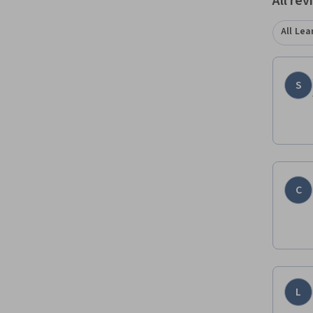
All re
All Lea
S
C
L