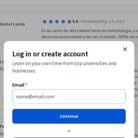
·
5.0
Reviewed May 13, 2019
Gretel Landa
Es un curso de alta calidad tanto en metodologia, c
abrio una nueva manera de ver el mundo. 200% re
Log in or create account
·
5.0
Reviewed Jun 29, 2020
LOPEZ RAMIREZ
Learn on your own time from top universities and
TOMAS EDUARDO
businesses.
Me dio información sobre como manejar mis sensaci
fueron muy explicativos y junto a los foros se tuvo 
como se avanzaba entre los compañeros, logre ser 
Email
*
actos frente a los que me encuentro a diario con los
planteamos, estuvo bien el curso, veo que a muchos
en que lo realizaron.
Continue
·
5.0
Reviewed Feb 24, 2019
Paola Cerecedo
or
Cruz
Es un curso fantástico que vale mucho la pena, Maite