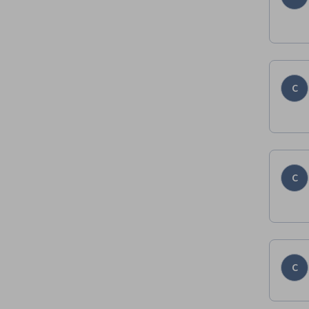
C
C
C