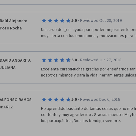
·
5.0
Reviewed Oct 28, 2019
Raúl Alejandro
Pozo Rocha
Un curso de gran ayuda para poder mejorar en lo pers
muy alerta con tus emociones y motivaciones para tú
·
5.0
Reviewed Jun 27, 2018
DAVID ANGARITA
JULIANA
Excelente curso!Muchas gracias por enseñarnos tant
nosotros mismos y para la vida, herramientas únicas 
·
5.0
Reviewed Dec 6, 2016
ALFONSO RAMOS
IBÀÑEZ
He aprendido bastànte de tantas cosas que no me h
contento y muy agradecido . Gracias maestra Mayte
los participàntes, Dios los bendiga siempre.