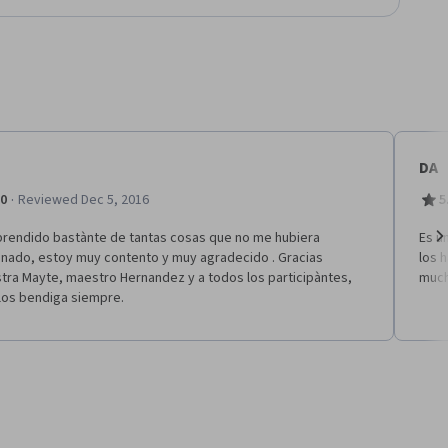
DA
·
.0
Reviewed Dec 5, 2016
5
prendido bastànte de tantas cosas que no me hubiera
Es u
inado, estoy muy contento y muy agradecido . Gracias
los 
Ne
tra Mayte, maestro Hernandez y a todos los participàntes,
much
los bendiga siempre.