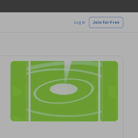
Log In
Join for Free