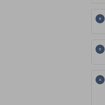
R
D
A