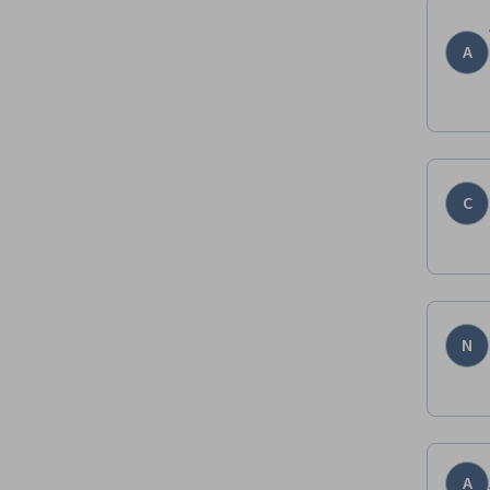
A
C
N
A