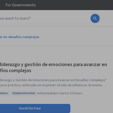
For
Governments
ar en desafíos complejos
liderazgo y gestión de emociones para avanzar en
fíos complejos
iderazgo y Gestión de Emociones para Avanzar en Desafíos Complejos"
urso práctico, enfocado en tu primer círculo de influencia: tú mismo. El
e invitará a conectarte con tus propósitos e identificar la forma en la
Intermediate
·
Course
·
15 hours
ulness
Experimentation
s creencias, miedos y hambres con frecuencia dificultan el logro de tus
: Mindfulness
Status: Experimentation
itos y tu avance en desafíos de liderazgo. El curso te va a permitir
ficar, y si lo decides, trabajar temas personales que te ayudarán a ser
Enroll for free
ctivo y a acercarte más a vivir tu vida como quieres vivirla. En este