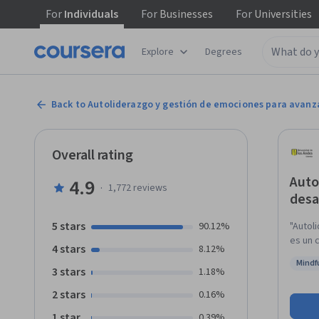
For
Individuals
For
Businesses
For
Universities
Explore
Degrees
Back to Autoliderazgo y gestión de emociones para avanz
Overall rating
Auto
4.9
·
1,772
reviews
desa
5 stars
90.12%
"Autol
es un c
4 stars
8.12%
curso t
Mindf
que tu
3 stars
Status
1.18%
propós
2 stars
0.16%
identi
más efe
1 star
0.39%