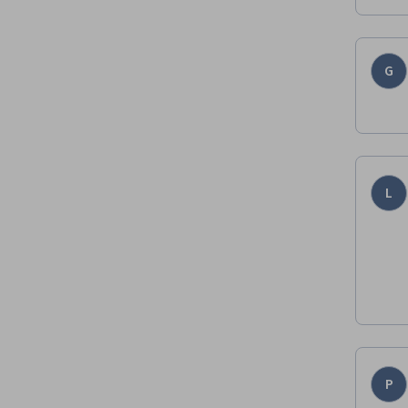
G
L
P