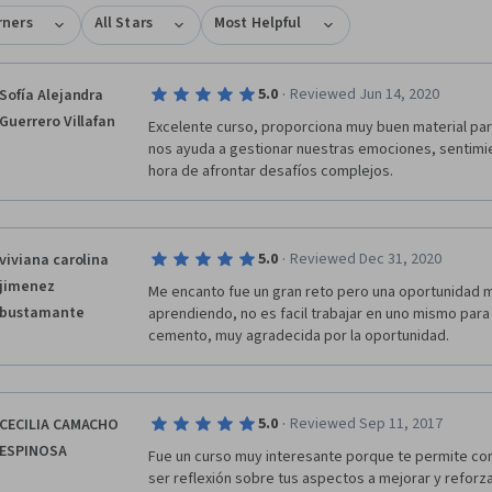
 sin embargo te recomendamos que te inscribas y participes en los
rners
All Stars
Most Helpful
lá en el orden que te proponemos. Este programa está dirigido a
ier persona interesada en conectarse con sus propósitos y profundizar
bilidades para progresar en desafíos personales y colectivos muy
jos. Es especialmente útil para personas en mandos medios y altos en
·
5.0
Reviewed Jun 14, 2020
Sofía Alejandra
zaciones públicas, privadas y no gubernamentales (ONGs). También
Guerrero Villafan
Excelente curso, proporciona muy buen material para
íderes comunitarios, activistas y en general gente que trabaja con
nos ayuda a gestionar nuestras emociones, sentimie
as y que necesita desarrollar o profundizar habilidades y herramientas
hora de afrontar desafíos complejos.
rear, a partir de grupos con opiniones e intereses diversos
dades que trabajan juntas para avanzar en los temas que les importan.
er útil, también, para personas interesadas en aprender a mejorar los
ados que observan en su esfera de vida más personal.
·
5.0
Reviewed Dec 31, 2020
viviana carolina
jimenez
Me encanto fue un gran reto pero una oportunidad ma
bustamante
aprendiendo, no es facil trabajar en uno mismo para 
cemento, muy agradecida por la oportunidad.
·
5.0
Reviewed Sep 11, 2017
CECILIA CAMACHO
ESPINOSA
Fue un curso muy interesante porque te permite conoc
ser reflexión sobre tus aspectos a mejorar y reforzar