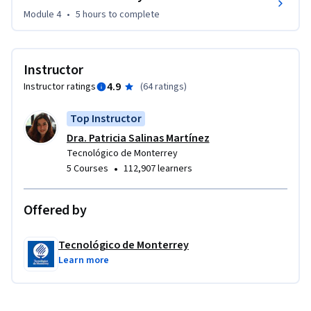
de profesional en el Tecnológico de Monterrey. Si estás 
Module 4
•
5 hours
to complete
inscrito en este MOOC con el fin de obtener el crédito 
académico para el curso de Introducción a las matemáticas 
(Matemáticas Remedial), confirma tu interés en la 
Instructor
acreditación a la cuenta: mooc@servicios.itesm.mx. Consulta 
4.9
Instructor ratings
(
64 ratings
)
las preguntas frecuentes para conocer el proceso de 
acreditación.
Top Instructor
Dra. Patricia Salinas Martínez
Tecnológico de Monterrey
•
5 Courses
112,907 learners
Offered by
Tecnológico de Monterrey
Learn more