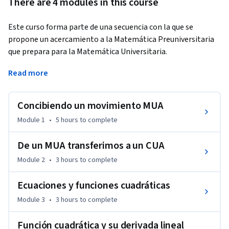
There are 4 modules in this course
Este curso forma parte de una secuencia con la que se 
propone un acercamiento a la Matemática Preuniversitaria 
que prepara para la Matemática Universitaria.
En él se asocia un significado real con el contenido 
Read more
matemático que se aprende y se integran tecnologías 
digitales en el proceso de aprendizaje. 

Concibiendo un movimiento MUA
El contexto real de llenado de tanques permitirá hacer una 
primera transferencia de significado y recapitularemos 
Module 1
•
5 hours
to complete
contenidos preuniversitarios relacionados con el Modelo 
Cuadrático. El período de acreditación para la materia 
De un MUA transferimos a un CUA
Introducción a las Matemáticas ha concluido. La última fecha 
Module 2
•
3 hours
to complete
para recibir certificados de Coursera es 24 de julio 2017. 
Informaremos oportunamente cuando la opción de 
Ecuaciones y funciones cuadráticas
acreditación esté disponible de nuevo. 

Module 3
•
3 hours
to complete
Curso con crédito académico para alumnos admitidos y 
Función cuadrática y su derivada lineal
aspirantes a ingresar a su primer semestre de un programa 