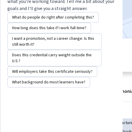
what you're working toward. Tell me a bit about your
Enroll now
goals and I'll give you a straight answer.
What do people do right after completing this?
327,901
already enrolled
How long does this take if I work full-time?
I want a promotion, not a career change. Is this
still worth it?
5 modules
4.7
Does this credential carry weight outside the
Gain insight into a topic and learn
7,008 reviews
U.S.?
the fundamentals.
Will employers take this certificate seriously?
What background do most learners have?
About
Modules
Recommendations
Testimoni
Skills you'll gain
Production Line
Culture Transformation
Lean Manufactur
Continuous Improvement Process
Project Planning
Produ