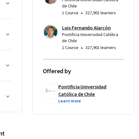
Pontificia Universidad Católica
ptos para 
de Chile
•
1 Course
327,901 learners
Luis Fernando Alarcón
Pontificia Universidad Católica
de Chile
•
1 Course
327,901 learners
orar
Offered by
Pontificia Universidad
 Lean
Católica de Chile
Learn more
nt