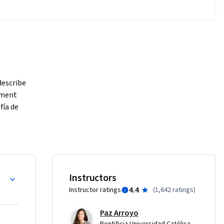
escribe 
ment 
ía de 
riz 
 se ha 
 qué 
 de 
gement?
Instructors
r una 
4.4
Instructor ratings
(
1,642 ratings
)
as lean 
ación el 
Paz Arroyo
trega los 