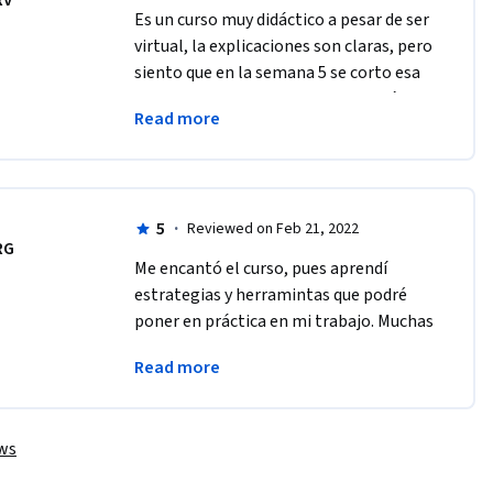
RV
Es un curso muy didáctico a pesar de ser 
virtual, la explicaciones son claras, pero 
siento que en la semana 5 se corto esa 
claridad, a lo mejor es porque los vídeos 
Read more
en ingles están mal subtitulados.
5
·
Reviewed on Feb 21, 2022
RG
M​e encantó el curso, pues aprendí 
estrategias y herramintas que podré 
poner en práctica en mi trabajo. Muchas 
gracias a los instructores y a todo el 
Read more
comite logistico para hacer realidad 
este curso.
ews