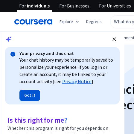
For
Individuals
For
Businesses
For
Universities
Explore
Degrees
Browse
Business
Leadership and Managemen
Your privacy and this chat
Your chat history may be temporarily saved to
personalize your experience. If you log in or
create an account, it may be linked to your
account activity [see
Privacy Notice
]
Camino a la Excelenc
Got it
en Gestión de Proyec
Is this right for me?
Instructors:
Paz Arroyo
+1 more
Whether this program is right for you depends on