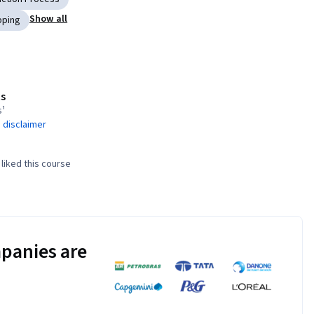
Show all
pping
s
s¹
 disclaimer
liked this course
panies are