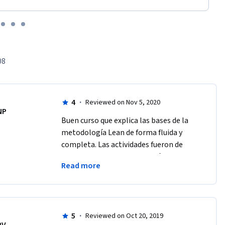
08
4
·
Reviewed on Nov 5, 2020
NP
Buen curso que explica las bases de la 
metodología Lean de forma fluida y 
completa. Las actividades fueron de 
gran ayuda para entender más los 
Read more
conceptos y en términos generales 
recomiendo este curso. 
5
·
Reviewed on Oct 20, 2019