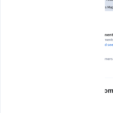
Project Management
Organizational Change
Process Ma
Details to know
Assessment
Shareable certificate
4 assignment
Add to your LinkedIn profile
AI Graded see
95%
Taught in Spanish
Most learners 
See how employees at top com
mastering in-demand skills
Learn more about Coursera for Business