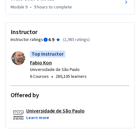
Ribeiro e Yorah Bosse têm sido excelentes assistentes de 
Module 9
•
9 hours
to complete
ensino, ajudando a manter a qualidade do curso.
Instructor
4.9
Instructor ratings
(
1,985 ratings
)
Top Instructor
Fabio Kon
Universidade de São Paulo
•
6 Courses
280,105 learners
Offered by
Universidade de São Paulo
Learn more