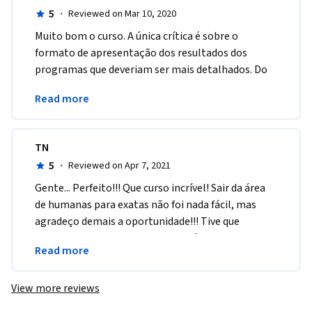
5
·
Reviewed on Mar 10, 2020
Muito bom o curso. A única crítica é sobre o 
formato de apresentação dos resultados dos 
programas que deveriam ser mais detalhados. Do 
resto, gostei muito de ter participado do curso. 
Read more
Parabéns!!!
TN
5
·
Reviewed on Apr 7, 2021
Gente... Perfeito!!! Que curso incrível! Sair da área 
de humanas para exatas não foi nada fácil, mas 
agradeço demais a oportunidade!!! Tive que 
estudar/relembrar muito matemática e valeu 
Read more
muito a pena!
View more reviews