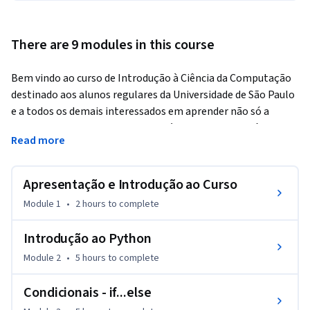
There are 9 modules in this course
Bem vindo ao curso de Introdução à Ciência da Computação 
destinado aos alunos regulares da Universidade de São Paulo 
e a todos os demais interessados em aprender não só a 
programar em Python mas também os conceitos básicos da 
Read more
Ciência da Computação!
Aqui você irá aprender os principais conceitos introdutórios 
Apresentação e Introdução ao Curso
de Ciência da Computação e também aprenderá a 
desenvolver pequenos programas na linguagem Python. 

Module 1
•
2 hours
to complete
Este curso não possui pré-requisitos. Não é esperado que 
Introdução ao Python
você tenha qualquer experiência prévia em programação, no 
Module 2
•
5 hours
to complete
entanto, se supõe que o aluno domine os conceitos básicos 
de matemática do ensino fundamental.

Condicionais - if...else