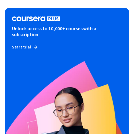
Unlock access to 10,000+ courses with a
subscription
Start trial