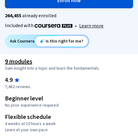
Enroll now
264,455
already enrolled
Included with
•
Learn more
Ask Coursera
Is this right for me?
9 modules
Gain insight into a topic and learn the fundamentals.
4.9
7,482 reviews
Beginner level
No prior experience required
Flexible schedule
4 weeks at 10 hours a week
Learn at your own pace