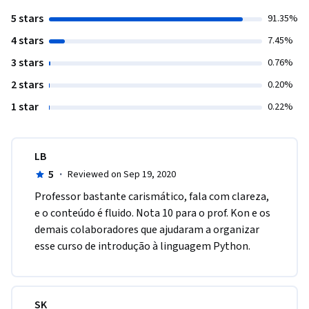
5 stars
91.35%
4 stars
7.45%
3 stars
0.76%
2 stars
0.20%
1 star
0.22%
LB
5
·
Reviewed on Sep 19, 2020
Professor bastante carismático, fala com clareza, 
e o conteúdo é fluido. Nota 10 para o prof. Kon e os 
demais colaboradores que ajudaram a organizar 
esse curso de introdução à linguagem Python.
SK