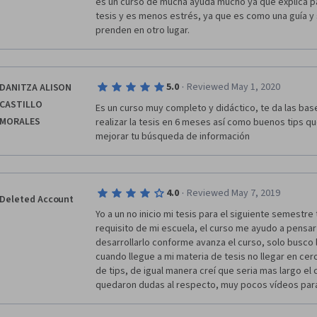
r
es un curso de mucha ayuda mucho ya que explica pa
tesis y es menos estrés, ya que es como una guía y 
e
prenden en otro lugar. 
c
i
·
5.0
Reviewed May 1, 2020
DANITZA ALISON
CASTILLO
Es un curso muy completo y didáctico, te da las bas
o
MORALES
realizar la tesis en 6 meses así como buenos tips qu
mejorar tu búsqueda de información 
u
n
·
4.0
Reviewed May 7, 2019
m
Deleted Account
Yo a un no inicio mi tesis para el siguiente semestre 
u
requisito de mi escuela, el curso me ayudo a pensar
desarrollarlo conforme avanza el curso, solo busco 
y
cuando llegue a mi materia de tesis no llegar en cer
de tips, de igual manera creí que seria mas largo el 
 buen 
quedaron dudas al respecto, muy pocos vídeos par
curso 