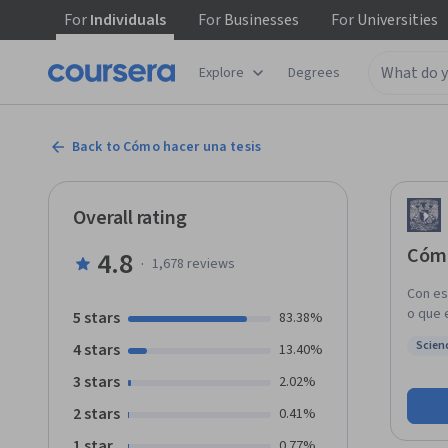
For
Individuals
For
Businesses
For
Universities
Explore
Degrees
Back to Cómo hacer una tesis
Overall rating
Cómo
4.8
·
1,678
reviews
Con es
o que 
5 stars
83.38%
tesis 
Scien
4 stars
13.40%
módulo
Status
aptitu
3 stars
2.02%
2 stars
0.41%
1 star
0.77%