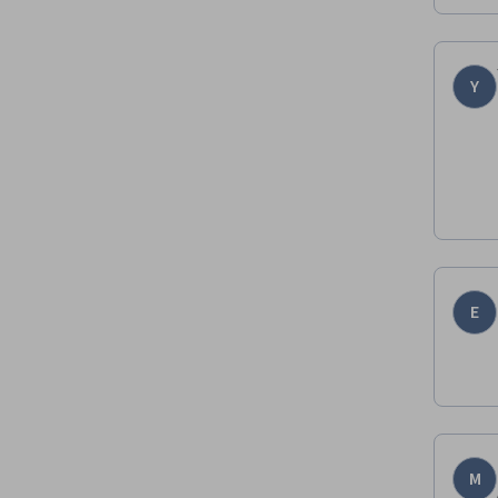
Y
E
M