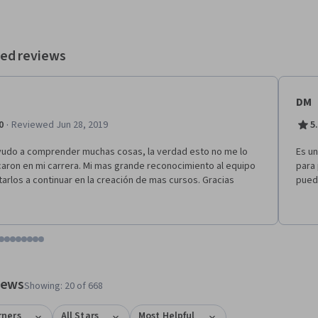
ed reviews
DM
·
0
Reviewed Jun 28, 2019
5
udo a comprender muchas cosas, la verdad esto no me lo
Es un
caron en mi carrera. Mi mas grande reconocimiento al equipo
para 
itarlos a continuar en la creación de mas cursos. Gracias
pued
tem 1
o item 2
 to item 3
o to item 4
Go to item 5
Go to item 6
Go to item 7
Go to item 8
Go to item 9
Go to item 10
Go to item 11
Go to item 12
 #1, #2, out of a total of 12 items.
views
Showing: 20 of 668
rners
All Stars
Most Helpful