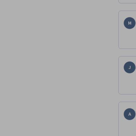
M
J
A