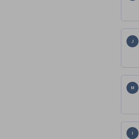
J
M
I