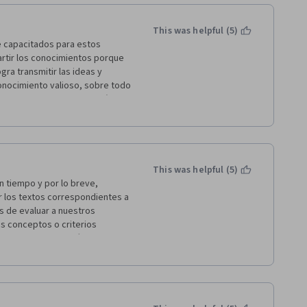
This was helpful (5)
 capacitados para estos 
rtir los conocimientos porque 
ra transmitir las ideas y 
onocimiento valioso, sobre todo 
 aspectos que puse en práctica 
ias por el espacio y 
rme el que realizan con esta 
personas por temor a las 
 aquí hay más de un lector para 
llo de la investigación. Muy 
This was helpful (5)
tiempo y por lo breve, 
r los textos correspondientes a 
s de evaluar a nuestros 
s conceptos o criterios 
 cursado y elegiré otro 
ana fueron un incentivo y 
urso. Felicitaciones por brindar 
te!!