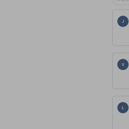
J
V
L