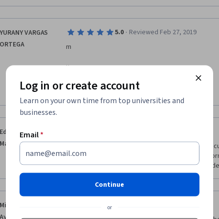
·
5.0
Reviewed Feb 27, 2019
YURANY VARGAS
ORTEGA
m
u
Log in or create account
c
Show more
Learn on your own time from top universities and
h
businesses.
a
·
5.0
Reviewed May 12, 2019
Eduardo José
Email
*
Mayorga Navarro
s 
Excelente opción para documentarse sobre la adecua
de un tema de tesis. El curso aborda también de forma
f
manera de acometer la metodología del proceso de 
e
Continue
l
·
5.0
Reviewed Sep 20, 2019
Miguel Angel Meza
or
Ayala