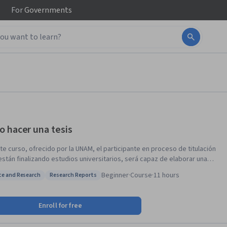
For
Governments
 hacer una tesis
te curso, ofrecido por la UNAM, el participante en proceso de titulación
están finalizando estudios universitarios, será capaz de elaborar una
en seis meses; por medio de las herramientas adquiridas en cada
Beginner
·
Course
·
11 hours
ce and Research
Research Reports
, a fin de que las conjuguen con los conocimientos, habilidades y
: Science and Research
Status: Research Reports
des con que cuentan e impulsando sus capacidades de investigación.
Enroll for free