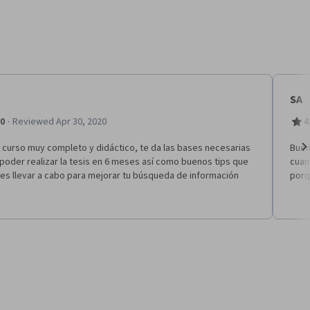
SA
·
.0
Reviewed Apr 30, 2020
4
 curso muy completo y didáctico, te da las bases necesarias
Buen
poder realizar la tesis en 6 meses así como buenos tips que
cuan
Ne
es llevar a cabo para mejorar tu búsqueda de información
porq