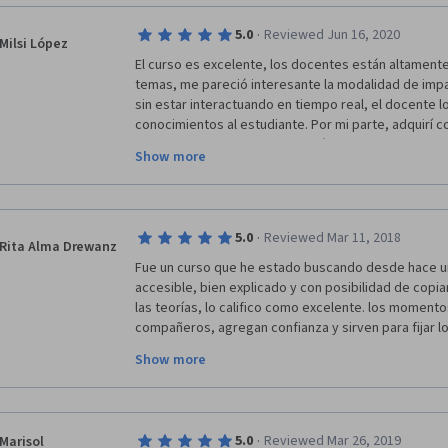
·
5.0
Reviewed Jun 16, 2020
Milsi López
El curso es excelente, los docentes están altamente
temas, me pareció interesante la modalidad de impa
sin estar interactuando en tiempo real, el docente log
conocimientos al estudiante. Por mi parte, adquirí c
en responsabilidad, organización y puntualidad, son
Show more
para lograr finalizar con este curso. Muchísimas grac
oportunidad que dan a los tesistas, es un apoyo eno
modalidad, muchas veces no preguntamos con otras 
burlas o que rechacen por completo nuestro trabajo,
·
5.0
Reviewed Mar 11, 2018
cada tarea y cada punto de vista enriquece el desarro
Rita Alma Drewanz
agradecida,
Fue un curso que he estado buscando desde hace un 
accesible, bien explicado y con posibilidad de copia
las teorías, lo califico como excelente. los momento
compañeros, agregan confianza y sirven para fijar lo
Milsi López
aprendidos.  Muy agradecida por esta oportunidad de
Show more
curso...proximamente.  Las devoluciones de cada sem
Estudiante de Licenciatura en Trabajo Social
ayudan a crecer. Fue un placer tomar parte de este c
este servicio, abierto a todo el mundo!! Sigan Adelan
Universidad de San Carlos de Guatemala
·
5.0
Reviewed Mar 26, 2019
Marisol