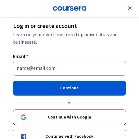
Join for Free
Log in or create account
Back to Corrección, estilo y variaciones de la lengua
Learn on your own time from top universities and
española
businesses.
Email
*
Corrección, estilo y
variaciones de la lengua
española
Continue
or
¿Le interesa el idioma español y se preocupa por la corrección,
Continue with Google
el estilo y las variaciones de la lengua española? ¿Siente
curiosidad acerca de las variaciones española y argentina o
Beginner
·
Course
·
21 hours
Writing and Editing
Grammar
Status: Writing and Editing
Status: Grammar
americana del Español estudiadas en textos cultos de
Continue with Facebook
referencia? En este curso se estudian empíricamente algunos