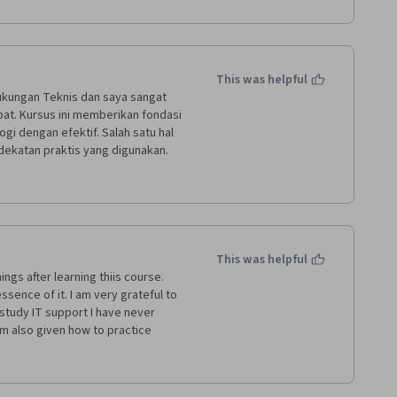
This was helpful
ukungan Teknis dan saya sangat 
t. Kursus ini memberikan fondasi 
 dengan efektif. Salah satu hal 
dekatan praktis yang digunakan. 
am pekerjaan sehari-hari sebagai 
 hanya berfokus pada teori, tetapi 
aktis yang membantu saya 
truktur dalam kursus ini sangat 
n jelas menjelaskan konsep-
ertanyaan-pertanyaan dari para 
This was helpful
rjalanan pembelajaran saya dan 
ings after learning thiis course. 
an baik. Selain itu, platform 
ssence of it. I am very grateful to 
h dinavigasi. Materi pelajaran 
study IT support I have never 
hingga mudah untuk mengikuti 
m also given how to practice 
 bahan-bahan tambahan seperti 
lls such as critical thinking, 
as pemahaman saya tentang topik 
 all make me like study in the 
am dukungan teknis, termasuk 
s real as possible like study 