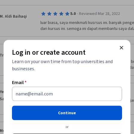
·
5.0
Reviewed Mar 28, 2022
M. Aldi Baihaqi
luar biasa, saya menikmati kusrsus ini. banyak peng
dari kursus ini. semoga ini dapat membantu saya da
Log in or create account
·
5.0
Reviewed May 8, 2022
Trisna Fauzi
Learn on your own time from top universities and
Sangat bermanfaat untuk saya yang pemula dalam bi
melangkah selanjutnya ke materi yang lebih rumit d
businesses.
Email
*
·
5.0
Reviewed Feb 21, 2022
Yesi Putri Yuantika
Sari
kursus yang menyenangkan tanpa jadwal pembelajara
pun asal masih dalam tenggat waktu
Continue
or
·
5.0
Reviewed Dec 11, 2021
Mochamad Adlan