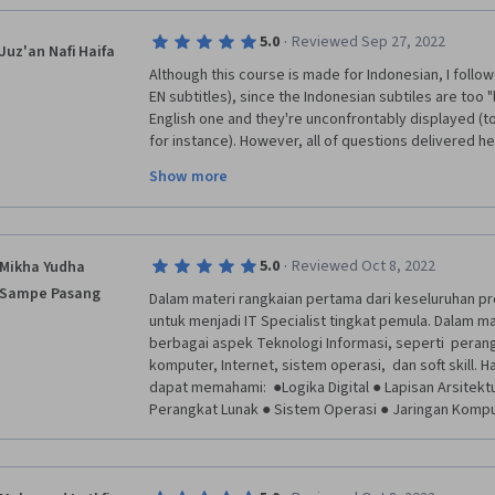
troubleshooting, manajemen tiket, komunikasi pela
tangibly except in this course.   
secara umum. Saya merasa lebih percaya diri dan s
·
5.0
Reviewed Sep 27, 2022
pekerjaan saya setelah menyelesaikan kursus ini. Se
Juz'an Nafi Haifa
merekomendasikan kursus Dasar-Dasar Dukungan Tek
Although this course is made for Indonesian, I followed
tertarik dalam memperoleh pemahaman mendalam tent
EN subtitles), since the Indonesian subtiles are too "l
investasi yang sangat berharga untuk meningkatkan k
English one and they're unconfrontably displayed (to
kasih kepada tim kursus atas pengalaman pembelajar
for instance). However, all of questions delivered her
sometimes made confused especially for some terms 
Show more
figured out what's the proper meaning. Hope that for
them.
·
5.0
Reviewed Oct 8, 2022
Mikha Yudha
Sampe Pasang
Dalam materi rangkaian pertama dari keseluruhan pr
untuk menjadi IT Specialist tingkat pemula. Dalam mat
berbagai aspek Teknologi Informasi, seperti  perang
komputer, Internet, sistem operasi,  dan soft skill. Ha
dapat memahami:  ●Logika Digital ● Lapisan Arsitekt
Perangkat Lunak ● Sistem Operasi ● Jaringan Kompu