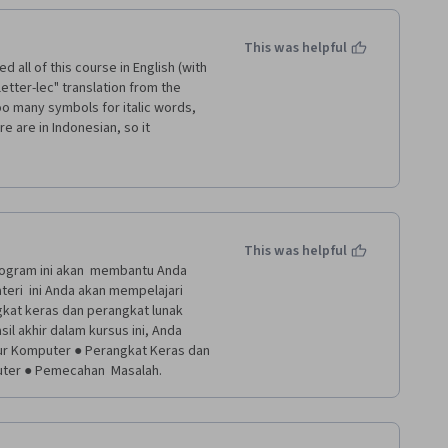
nggan, dan pemecahan masalah 
iap menghadapi tantangan dalam 
cara keseluruhan, saya sangat 
This was helpful
nis kepada siapa pun yang 
 all of this course in English (with 
ang dukungan teknis. Ini adalah 
etter-lec" translation from the 
eahlian dalam bidang ini. Terima 
o many symbols for italic words, 
an yang luar biasa!
e are in Indonesian, so it 
that translated, and it had to be 
 the next lesson I can be used to 
This was helpful
ogram ini akan  membantu Anda 
eri  ini Anda akan mempelajari 
kat keras dan perangkat lunak 
sil akhir dalam kursus ini, Anda 
ur Komputer ● Perangkat Keras dan  
ter ● Pemecahan  Masalah.  