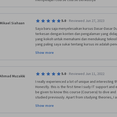
mempelajari course course berikutnya
·
5.0
Reviewed Jun 27, 2023
Mikael Siahaan
Saya baru saja menyelesaikan kursus Dasar-Dasar D
terkesan dengan konten dan pengalaman yang didapa
yang kokoh untuk memahami dan mendukung teknologi
yang paling saya sukai tentang kursus ini adalah pen
Materi yang diajarkan langsung dapat diterapkan dal
Show more
dukungan teknis. Saya senang bahwa kursus ini tidak
juga memberikan contoh kasus nyata dan latihan pr
memperdalam pemahaman konsep-konsep penting. Ins
berpengetahuan luas dan komunikatif. Mereka denga
·
5.0
Reviewed Jun 11, 2022
konsep yang kompleks dan dengan sabar menjawab p
Ahmad Muzakki
peserta. Saya merasa didukung sepenuhnya dalam pe
I really experienced a lot of unique and interesting th
dapat merasa yakin bahwa saya memahami materi deng
Honestly. this is the first time I sudy IT support and e
pembelajaran yang digunakan sangat intuitif dan muda
be given to know this course (Coursera) to dive and 
tersusun dengan rapi dan disajikan dengan jelas, se
studied previously. Apart from studying theories, I a
perkembangan kursus. Saya juga menghargai adanya
(hands-on), answer some quizes, also discover soft ski
Show more
artikel, video, dan sumber daya lain yang memperlu
creative, and communication with students that those
ini. Kursus ini mencakup berbagai topik penting dal
class room of my university. Never I find the course a