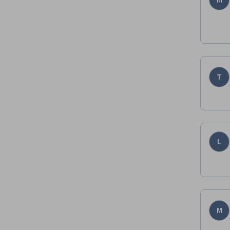
M
T
L
M