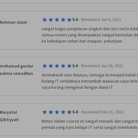
·
5.0
Reviewed Jun 5, 2022
Rahman islam
sangat bagus penjelasan singkat dan rinci serta ti
semua materi yang disampaikan sangat berkaitan den
ke kehidupan sehari-hari maupun  pekerjaan
·
5.0
Reviewed Jun 16, 2022
mohamad guntur
sukma ramadhan
terimakasih atas ilmunya, semoga ini menjadi bekal 
bidang IT setidaknya menambah wawasan saya terha
saya kurang mengenal dengan dunia IT
·
5.0
Reviewed Feb 21, 2022
Maryatul
Qibtiyyah
Materi dalam course ini sangat menarik dan sangat b
pemula yang baru belajar IT serta sangat membantu