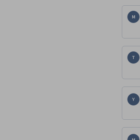
M
T
Y