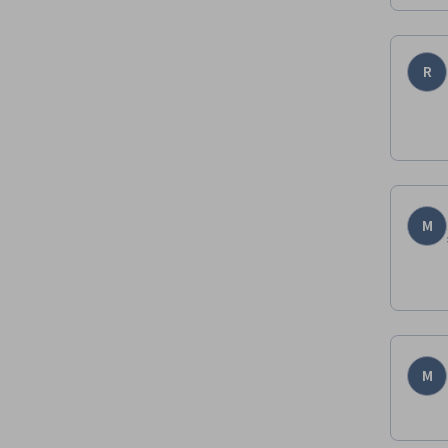
R
M
M