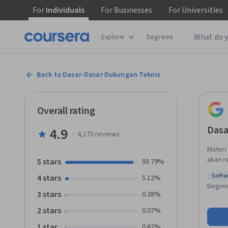
For
Individuals
For
Businesses
For
Universities
Explore
Degrees
Back to Dasar-Dasar Dukungan Teknis
Overall rating
Dasa
4.9
·
4,175
reviews
Materi
akan m
5 stars
93.79%
pemula
Softw
4 stars
5.12%
Inform
Status
Beginn
Inform
3 stars
0.38%
komput
2 stars
0.07%
mencak
gambar
1 star
0.62%