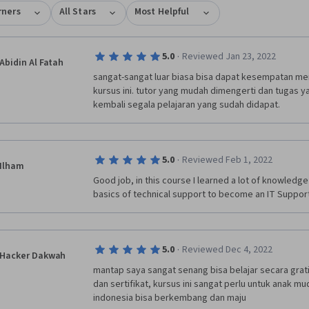
rners
All Stars
Most Helpful
·
5.0
Reviewed Jan 23, 2022
Abidin Al Fatah
sangat-sangat luar biasa bisa dapat kesempatan mem
kursus ini. tutor yang mudah dimengerti dan tugas
kembali segala pelajaran yang sudah didapat. 
·
5.0
Reviewed Feb 1, 2022
Ilham
Good job, in this course I learned a lot of knowledge
basics of technical support to become an IT Support
·
5.0
Reviewed Dec 4, 2022
Hacker Dakwah
mantap saya sangat senang bisa belajar secara grat
dan sertifikat, kursus ini sangat perlu untuk anak m
indonesia bisa berkembang dan maju