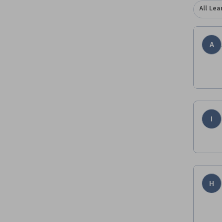
All Lea
A
I
H