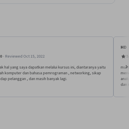
HD
·
.0
Reviewed Oct 15, 2022
5
ak hal yang saya dapatkan melalui kursus ini, diantaranya yaitu
mant
rah komputer dan bahasa pemrograman , networking, sikap
mend
Ne
dap pelanggan , dan masih banyak lagi.
anak
dan 