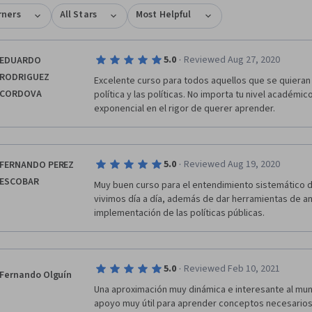
rners
All Stars
Most Helpful
·
5.0
Reviewed Aug 27, 2020
EDUARDO
RODRIGUEZ
Excelente curso para todos aquellos que se quieran 
CORDOVA
política y las políticas. No importa tu nivel académic
exponencial en el rigor de querer aprender. 
·
5.0
Reviewed Aug 19, 2020
FERNANDO PEREZ
ESCOBAR
Muy buen curso para el entendimiento sistemático de 
vivimos día a día, además de dar herramientas de aná
implementación de las políticas públicas.
·
5.0
Reviewed Feb 10, 2021
Fernando Olguín
Una aproximación muy dinámica e interesante al mundo
apoyo muy útil para aprender conceptos necesarios