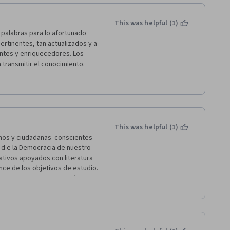
This was helpful (1)
 palabras para lo afortunado 
rtinentes, tan actualizados y a 
ntes y enriquecedores. Los 
ransmitir el conocimiento. 
as, pero la forma en que se 
a de la coyuntura y 
so sumamente valioso, no solo 
onstrucción de sociedades 
This was helpful (1)
nos y ciudadanas  conscientes 
d e la Democracia de nuestro 
ativos apoyados con literatura 
nce de los objetivos de estudio. 
 quedo con la motivación para 
 mi formación de ciudadanía. No 
crados para llevar a cabo este 