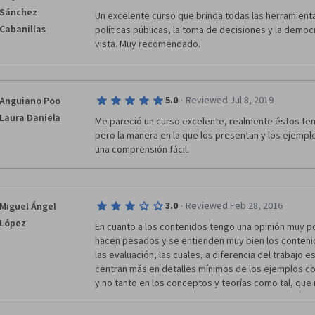
coordinación del profesor Subirats, erudito ya en la m
Sánchez
Un excelente curso que brinda todas las herramient
públicas para los que ya veníamos estudianto sobre 
Cabanillas
políticas públicas, la toma de decisiones y la democ
profesores y la coordinación de Jaume Blasco, todo
vista. Muy recomendado.
evidentemente bien.
·
5.0
Reviewed Jul 8, 2019
Anguiano Poo
Laura Daniela
Me pareció un curso excelente, realmente éstos te
pero la manera en la que los presentan y los ejemplos
una comprensión fácil. 
·
3.0
Reviewed Feb 28, 2016
Miguel Ángel
López
En cuanto a los contenidos tengo una opinión muy po
hacen pesados y se entienden muy bien los contenid
las evaluación, las cuales, a diferencia del trabajo es
centran más en detalles mínimos de los ejemplos con
y no tanto en los conceptos y teorías como tal, qu