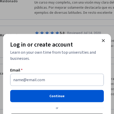
Maldonado
Un curso muy completo, con una visión muy clara del 
públicas. Por mejorar solamente destacaría que es 
ejemplos de diversas latitudes. De resto excelente
·
5.0
Reviewed Jul 14, 2020
Mauricio Alzerreca
Es un curso muy bien organizado, el contenido es pe
Log in or create account
aprendizaje mejorará mi capacidad de análisis de la 
políticas públicas. Muchas Gracias !!!
Learn on your own time from top universities and
businesses.
Email
*
·
4.0
Reviewed May 31, 2020
carlos castellanos
Me gusto mucho el curso, y estoy infinitamente agr
haberme permitido el financiamiento para el present
constructiva me gustaría hacer mención que algunos 
encontraban en los links señalados, muchos de ellos
Continue
maestros impartieron este curso; totalmente recom
Show more
futuro añadieran algunas vistas doctrinarias o social
or
entre España y latinoamerica existen diferencias abis