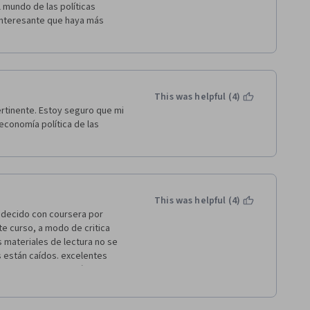
mundo de las políticas 
interesante que haya más 
This was helpful (4)
rtinente. Estoy seguro que mi 
economía política de las 
This was helpful (4)
adecido con coursera por 
e curso, a modo de critica 
materiales de lectura no se 
 están caídos. excelentes 
endado, me gustaría que el 
es de otros países, ya que 
males en cuanto a las políticas 