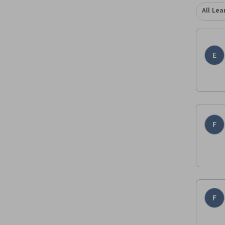
All Lea
E
F
F