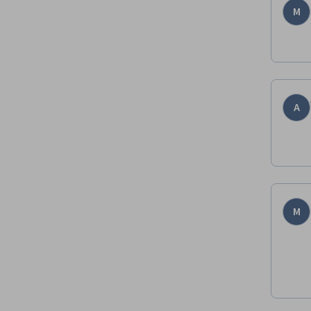
M
A
M