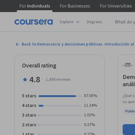
For
Individuals
For
Businesses
For
Universities
Explore
Degrees
Back to Democracia y decisiones públicas. Introducción al 
Overall rating
Demo
4.8
·
1,436
reviews
análi
5 stars
87.05%
¿Qué s
Lo que
4 stars
11.34%
proble
Public
aborda
3 stars
Status
1.03%
social qu
2 stars
0.27%
analiz
proble
1 star
0.27%