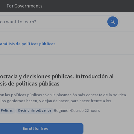
For
Governments
análisis de políticas públicas
cracia y decisiones públicas. Introducción al
sis de políticas públicas
on las políticas públicas? Son la plasmación más concreta de la política.
 los gobiernos hacen, y dejan de hacer, para hacer frente a los
mas colectivos. Este curso trata sobre cómo se decide qué problemas
Beginner
·
Course
·
22 hours
 Policies
Decision Intelligence
r y qué soluciones adoptar. Un proceso primordialmente político y
: Public Policies
Status: Decision Intelligence
e suele escapar al análisis puramente racional. A lo largo del curso
aremos por qué algunos problemas adquieren la categoría de
Enroll for free
mas públicos mientras que otros no llegan a captar la atención,