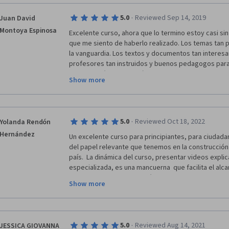
·
5.0
Reviewed Sep 14, 2019
Juan David
Montoya Espinosa
Excelente curso, ahora que lo termino estoy casi sin
que me siento de haberlo realizado. Los temas tan pe
la vanguardia. Los textos y documentos tan interesa
profesores tan instruidos y buenos pedagogos para t
Como politólogo ya había visto muchos de estos tem
Show more
aborda aquí, tan poco tradicional y tan a la vanguardi
problemáticas contemporáneas hace que sea un cur
para el análisis de políticas públicas, sino para la c
realmente democráticas. 
·
5.0
Reviewed Oct 18, 2022
Yolanda Rendón
Hernández
Un excelente curso para principiantes, para ciudada
del papel relevante que tenemos en la construcción 
país.  La dinámica del curso, presentar videos explic
especializada, es una mancuerna  que facilita el alca
De manera general cumplió con mis expectativas, me
Show more
seguir aprovechando estos cursos tan valiosos para
quiero dejar de FELICITAR a todos los actores  involu
proyecto. Abrazos, de Xalapa, Veracruz, México.
·
5.0
Reviewed Aug 14, 2021
JESSICA GIOVANNA