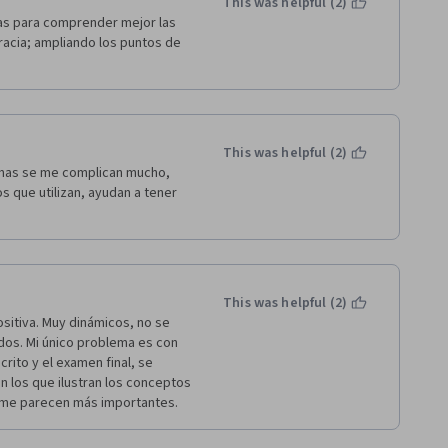
This was helpful (2)
ateria de análisis de políticas 
as para comprender mejor las 
esto. Igualmente el resto de 
racia; ampliando los puntos de 
s manejan los temas 
This was helpful (2)
mas se me complican mucho, 
 que utilizan, ayudan a tener 
This was helpful (2)
sitiva. Muy dinámicos, no se 
os. Mi único problema es con 
crito y el examen final, se 
 los que ilustran los conceptos 
e me parecen más importantes. 