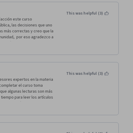
This was helpful (3)
acción este curso 
blica, las decisiones que uno 
s más correctas y creo que la 
munidad,  por eso agradezco a 
edrático Joan  Subirats, 
 al Instituto de Gobierno y 
rcelona, la verdad muy 
seguir estudiando más de 
s  Gobernanzas, mil gracias a 
This was helpful (3)
esores expertos en la materia 
completar el curso toma 
que algunas lecturas son más 
iempo para leer los artículos 
 de apoyo técnico, ya que 
e leí en los foros con mensajes 
5 estrellas.
ealidad en cuanto a calidad de 
de esperarse con la 