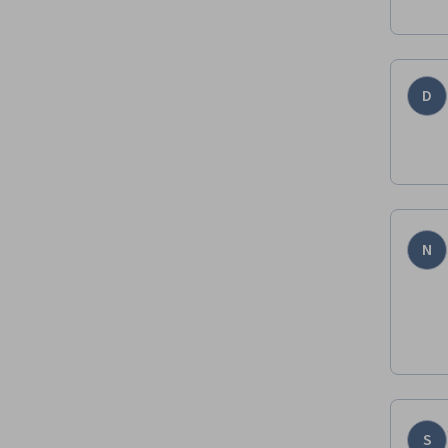
D
N
S