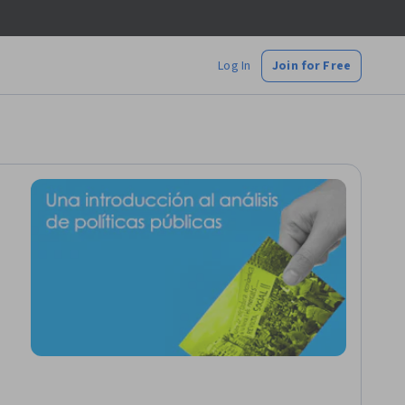
Log In
Join for Free