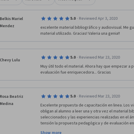
·
5.0
Reviewed Apr 3, 2020
Belkis Mariel
Mendez
excelente material bibliográfico y audiovisual. Me gus
material utilizado. Gracias! Valeria una genia!!
·
5.0
Reviewed Mar 23, 2020
Chevy Lulu
Muy útil todo el material. Ahora hay que empezar a pon
evaluación fue enriquecedora... Gracias
·
5.0
Reviewed Mar 23, 2020
Rosa Beatriz
Medina
Excelente propuesta de capacitación en linea. Los vid
obligan al alumno a leer una y otra vez el material bib
seleccionados y las experiencias realizadas en el ám
tensión la propuesta pedagógica y de evaluación en 
valiosos aportes del curso..
Show more