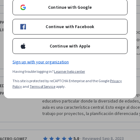
Continue with Google
·
5.0
Reviewed Sep 5, 2023
PALOMINO SANTOS
Continue with Facebook
LINA MARIA
Quiero expresar mi sincero agradecimiento po
ha proporcionado la universidad Austral, vali
Continue with Apple
para enriquecer mi desempeño como docente en
llevo trabajando seis meses. Estas estrategias 
Show more
aplicar en mis grupos heterogéneos, con los 
Sign up with your organization
desempeñando mi labor.
Having trouble logging in?
Learner help center
This site is protected by reCAPTCHA Enterprise and the Google
Privacy
·
5.0
Reviewed Apr 30, 2026
EDWIN SOTO
Policy
and
Terms of Service
apply.
PALACIOS
Enseñar, aprender y evaluar en escuelas rurales imp
educativo particular donde la diversidad de edades,
aula es una característica central. Esto exige al doce
trabajo por proyectos, la planificación diferenciada 
·
5.0
Reviewed Sep 8, 2023
ACERO GOMEZ