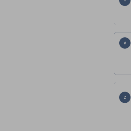
M
V
Z