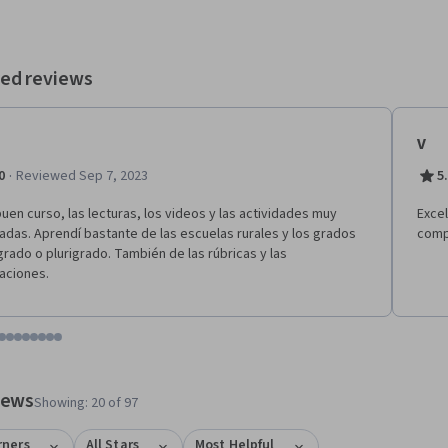
urso será útil para cualquier interesado en los procesos de enseñanza,
e y evaluación en la heterogeneidad. Este curso, diseñado por las
iones Bunge y Born y Perez Companc en el marco del Programa
dor, forma parte del programa especializado en Educación Básica en
ed reviews
tos rurales, aunque puede ser realizado en forma independiente.
V
·
0
Reviewed Sep 7, 2023
5
uen curso, las lecturas, los videos y las actividades muy
Excel
adas. Aprendí bastante de las escuelas rurales y los grados
comp
grado o plurigrado. También de las rúbricas y las
aciones.
tem 1
o item 2
 to item 3
o to item 4
Go to item 5
Go to item 6
Go to item 7
Go to item 8
Go to item 9
Go to item 10
Go to item 11
Go to item 12
 #1, #2, out of a total of 12 items.
views
Showing: 20 of 97
rners
All Stars
Most Helpful