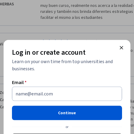
HERBAS
muy buen curso, realmente nos acerca a la realidad en
rurales y también nos brinda diferentes estrategias p
facilitar el mismo a los estudiantes
·
5.0
Reviewed Mar 28, 2022
Vianey Kiedis
Log in or create account
Me encanto, es un curso donde me llevo muchisimo 
escuela.
Learn on your own time from top universities and
Gracias.
businesses.
Email
*
·
5.0
Reviewed Sep 9, 2023
Zoraida Mayerly
Castellanos
Excelente alternativa para quienes buscamos ampliar
Castellanos
perspectivas educativas frente a otros entornos y v
Continue
explorados; la Escuela en la ruralidad ofrece un sum
propios del contexto, pero que se puede aplicar en 
independientemente si pertenece o no al ámbito rural
or
compartir estos saberes con el mundo!!