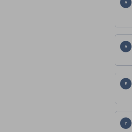
A
A
E
Y