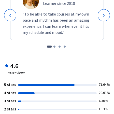
Learner since 2018
"To be able to take courses at my own
pace and rhythm has been an amazing
experience. I can learn whenever it fits
my schedule and mood."
4.6
790
reviews
5 stars
71.64%
4 stars
20.63%
3 stars
4.30%
2 stars
1.13%