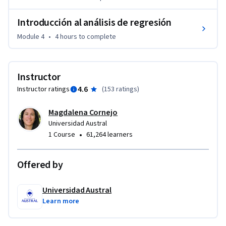
tratando de que el alumno sea un usuario de estos métodos, 
Introducción al análisis de regresión
comprenda en qué consisten, cuál es la intuición, su uso y 
aplicaciones.
Module 4
•
4 hours
to complete
Instructor
4.6
Instructor ratings
(
153 ratings
)
Magdalena Cornejo
Universidad Austral
•
1 Course
61,264 learners
Offered by
Universidad Austral
Learn more