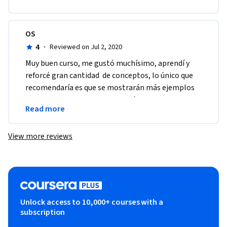
OS
4
·
Reviewed on Jul 2, 2020
Muy buen curso, me gustó muchísimo, aprendí y 
reforcé gran cantidad  de conceptos, lo único que 
recomendaría es que se mostrarán más ejemplos 
de cada tema y por supuesto más ejercicios 
Read more
prácticos  
View more reviews
Unlock access to 10,000+ courses with a
subscription