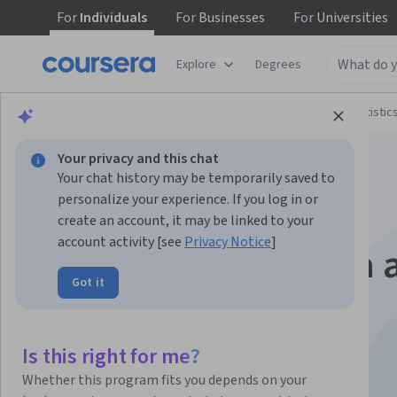
For
Individuals
For
Businesses
For
Universities
Explore
Degrees
Browse
Data Science
Probability and Statistic
Your privacy and this chat
Your chat history may be temporarily saved to
personalize your experience. If you log in or
create an account, it may be linked to your
account activity [see
Privacy Notice
]
Estadística aplicada a
Got it
negocios
Is this right for me?
Instructor:
Magdalena Cornejo
Whether this program fits you depends on your