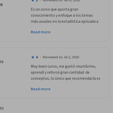
5
·
Reviewed on Jun 8, 2020
JR
Es un curso que aporta gran 
conocimiento y enfoque a los temas 
más usuales en la estadística aplicada a 
los negocios. Me gustó mucho cursarlo y 
Read more
me siento satisfecho con el mismo. 
4
·
Reviewed on Jul 2, 2020
OS
Muy buen curso, me gustó muchísimo, 
aprendí y reforcé gran cantidad  de 
conceptos, lo único que recomendaría es 
que se mostrarán más ejemplos de cada 
Read more
tema y por supuesto más ejercicios 
prácticos  
ews