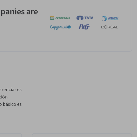
panies are
renciar es 
ión 
 básico es 
forma de 
ay muchas 
ormular 
En este 