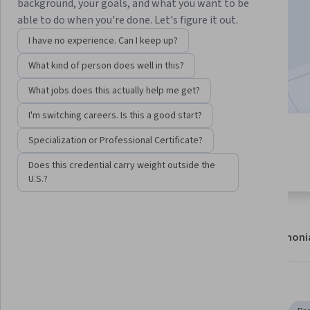
background, your goals, and what you want to be
Enroll now
able to do when you're done. Let's figure it out.
I have no experience. Can I keep up?
61,244
already enrolled
What kind of person does well in this?
Included with
•
Learn more
What jobs does this actually help me get?
I'm switching careers. Is this a good start?
4 modules
Specialization or Professional Certificate?
4.6
Gain insight into a topic and learn
789 reviews
Does this credential carry weight outside the
the fundamentals.
U.S.?
About
Modules
Recommendations
Testimoni
Skills you'll gain