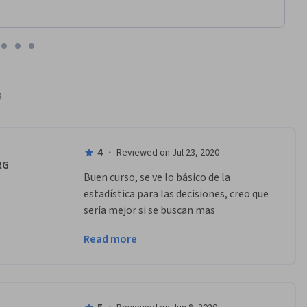
9
4
·
Reviewed on Jul 23, 2020
RG
Buen curso, se ve lo básico de la 
estadística para las decisiones, creo que 
sería mejor si se buscan mas 
aplicaciones de los temas en excel como 
Read more
se hio en el primer módulo. En general 
bien!