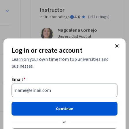
r un mejor 
Instructor
4.6
Instructor ratings
(
153 ratings
)
dizaje de 
Magdalena Cornejo
el. El 
umbre
Universidad Austral
icas de 
•
1 Course
61,244 learners
sea un 
Log in or create account
 es la 
Learn on your own time from top universities and
Offered by
businesses.
Universidad Austral
Email
*
Learn more
Continue
or