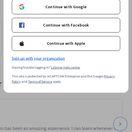
Continue with Google
Continue with Facebook
Continue with Apple
Sign up with your organization
Having trouble logging in?
Learner help center
This site is protected by reCAPTCHA Enterprise and the Google
Privacy
 their career
Policy
and
Terms of Service
apply.
m has been an amazing experience. I can learn whenever it