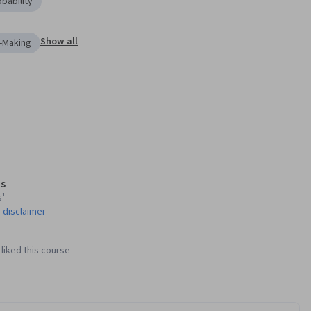
bability
Show all
n-Making
s
s¹
 disclaimer
liked this course