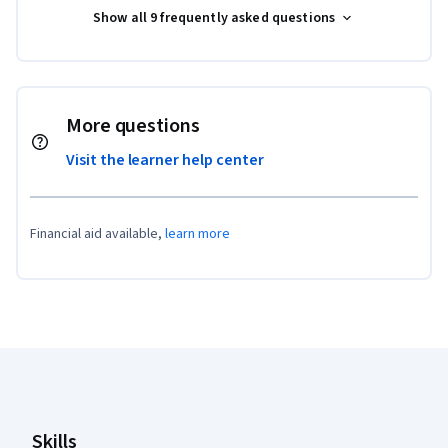
Show all 9 frequently asked questions
More questions
Visit the learner help center
Financial aid available,
learn more
Coursera Footer
Skills