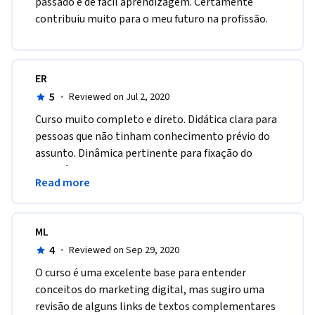
passado e de fácil aprendizagem. Certamente 
contribuiu muito para o meu futuro na profissão.
ER
5
·
Reviewed on Jul 2, 2020
Curso muito completo e direto. Didática clara para 
pessoas que não tinham conhecimento prévio do 
assunto. Dinâmica pertinente para fixação do 
conteúdo. Boas aulas. Bons exemplos. Bons 
Read more
Professores.
ML
4
·
Reviewed on Sep 29, 2020
O curso é uma excelente base para entender 
conceitos do marketing digital, mas sugiro uma 
revisão de alguns links de textos complementares 