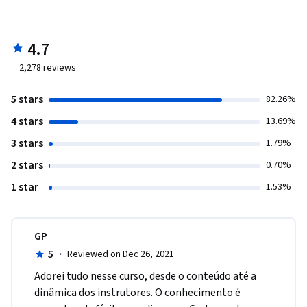
4.7
2,278
reviews
5 stars
82.26%
4 stars
13.69%
3 stars
1.79%
2 stars
0.70%
1 star
1.53%
GP
5
·
Reviewed on Dec 26, 2021
Adorei tudo nesse curso, desde o conteúdo até a 
dinâmica dos instrutores. O conhecimento é 