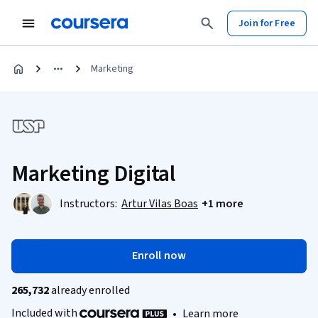
Join for Free
Marketing
Marketing Digital
Instructors:
Artur Vilas Boas
+1 more
Enroll now
265,732
already enrolled
Included with
•
Learn more