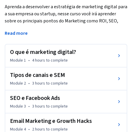
Aprenda a desenvolver a estratégia de marketing digital para 
a sua empresa ou startup, nesse curso você irá aprender 
sobre os principais pontos do Marketing como ROI, SEO, 
SEM, Testes AB e como gerenciar o funil de conversão e 
Read more
também como usar plataformas como Google adwords e 
Analytics, Facebook Ads e Email Marketing.
O que é marketing digital?
Esse curso é ministrado por profissionais do mercado que vão 
apresentar como aplicar cada um dos conceitos com aulas 
Module 1
•
4 hours
to complete
teóricas e práticas.

Tipos de canais e SEM
Neste curso serão abordados os seguintes temas:

Module 2
•
3 hours
to complete
Diferença entre o marketing tradicional

Importância do ROI e como calcular

SEO e Facebook Ads
Introdução a funil

Module 3
•
3 hours
to complete
Google Analytics

Google Adwords 

Email Marketing e Growth Hacks
Tipos de canais

Como funciona SEM

Module 4
•
2 hours
to complete