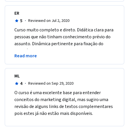
ER
5
·
Reviewed on Jul 2, 2020
Curso muito completo e direto. Didática clara para 
pessoas que não tinham conhecimento prévio do 
assunto. Dinâmica pertinente para fixação do 
conteúdo. Boas aulas. Bons exemplos. Bons 
Read more
Professores.
ML
4
·
Reviewed on Sep 29, 2020
O curso é uma excelente base para entender 
conceitos do marketing digital, mas sugiro uma 
revisão de alguns links de textos complementares 
pois estes já não estão mais disponíveis.