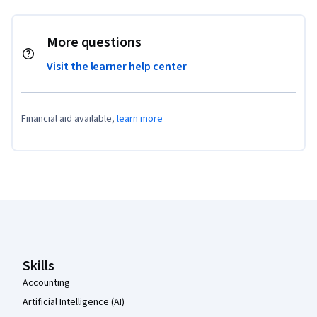
More questions
Visit the learner help center
Financial aid available,
learn more
Coursera Footer
Skills
Accounting
Artificial Intelligence (AI)