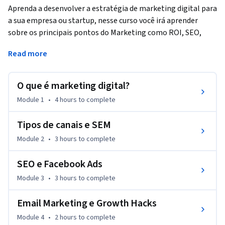
Aprenda a desenvolver a estratégia de marketing digital para 
a sua empresa ou startup, nesse curso você irá aprender 
sobre os principais pontos do Marketing como ROI, SEO, 
SEM, Testes AB e como gerenciar o funil de conversão e 
Read more
também como usar plataformas como Google adwords e 
Analytics, Facebook Ads e Email Marketing.
O que é marketing digital?
Esse curso é ministrado por profissionais do mercado que vão 
apresentar como aplicar cada um dos conceitos com aulas 
Module 1
•
4 hours
to complete
teóricas e práticas.

Tipos de canais e SEM
Neste curso serão abordados os seguintes temas:

Module 2
•
3 hours
to complete
Diferença entre o marketing tradicional

Importância do ROI e como calcular

SEO e Facebook Ads
Introdução a funil

Module 3
•
3 hours
to complete
Google Analytics

Google Adwords 

Email Marketing e Growth Hacks
Tipos de canais

Como funciona SEM

Module 4
•
2 hours
to complete