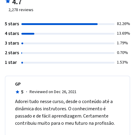
4.7
2,278
reviews
5 stars
82.26%
4 stars
13.69%
3 stars
1.79%
2 stars
0.70%
1 star
1.53%
GP
5
·
Reviewed on Dec 26, 2021
Adorei tudo nesse curso, desde o conteúdo até a 
dinâmica dos instrutores. O conhecimento é 
passado e de fácil aprendizagem. Certamente 
contribuiu muito para o meu futuro na profissão.