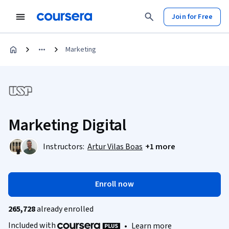
Join for Free
Marketing
Marketing Digital
Instructors:
Artur Vilas Boas
+1 more
Enroll now
265,728
already enrolled
Included with
•
Learn more