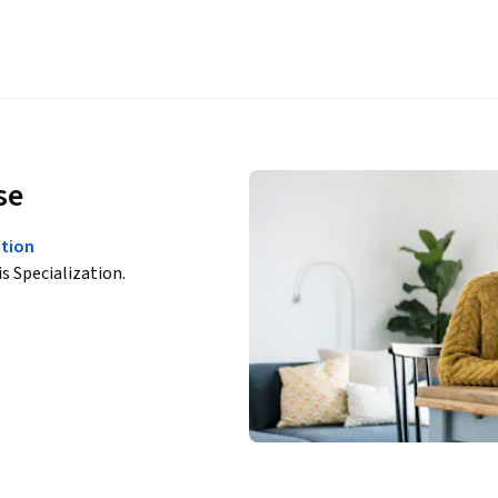
se
ation
is Specialization.