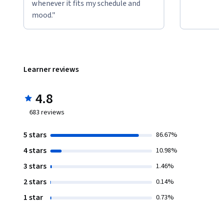
whenever it fits my schedule and
mood."
Learner reviews
4.8
683
reviews
5 stars
86.67%
4 stars
10.98%
3 stars
1.46%
2 stars
0.14%
1 star
0.73%