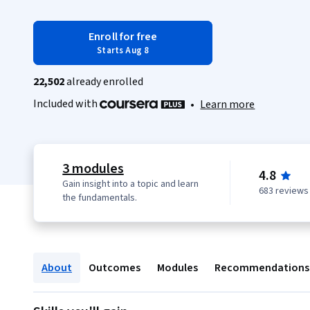
Enroll for free
Starts Aug 8
22,502
already enrolled
Included with
•
Learn more
3 modules
4.8
Gain insight into a topic and learn
683 reviews
the fundamentals.
About
Outcomes
Modules
Recommendations