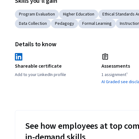
Skills you'll gain
Program Evaluation
Higher Education
Ethical Standards 
Data Collection
Pedagogy
Formal Learning
Instructio
Details to know
Shareable certificate
Assessments
Add to your LinkedIn profile
1 assignment¹
AI Graded see discl
See how employees at top com
in-demand skills