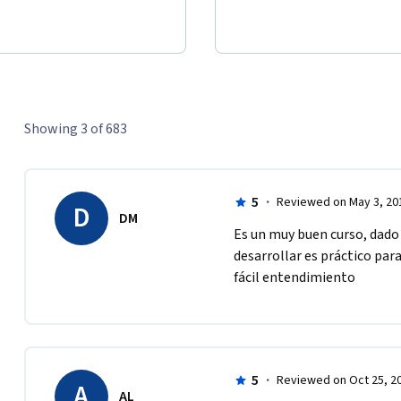
Showing 3 of 683
5
·
Reviewed on May 3, 20
D
DM
Es un muy buen curso, dado 
desarrollar es práctico par
fácil entendimiento 
5
·
Reviewed on Oct 25, 2
A
AL