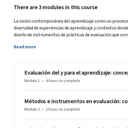
There are 3 modules in this course
La visión contemporánea del aprendizaje como un proceso ac
diversidad de experiencias de aprendizaje y contextos donde
diseño de instrumentos de prácticas de evaluación que cor
Identificar los conocimientos que adquieren los alumnos y 
Read more
evaluarlos, ayudará a que los profesores implementen mejo
un enfoque formativo, en el que los estudiantes reciban rea
a partir de ello puedan construir activamente su conocimie
A través de las experiencias de aprendizaje se pretende que l
Evaluación del y para el aprendizaje: conc
reflexión crítica de conceptos tales como: evaluación del y 
Module 1
•
4 hours
to complete
evaluación diagnóstica, evaluación sumativa, criterios par
impacto y sus implicaciones educativas, aspectos legales, ét
Métodos e instrumentos en evaluación: con
Module 2
•
2 hours
to complete