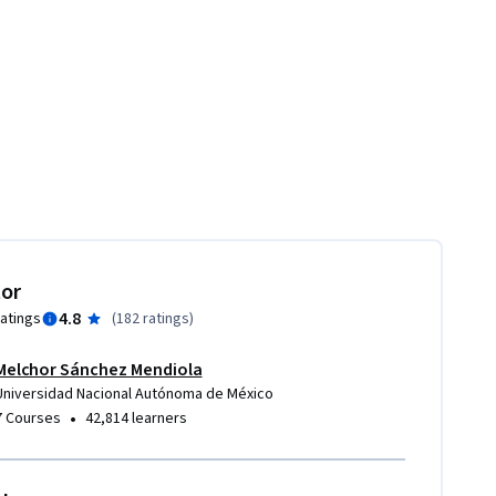
tor
4.8
ratings
(
182 ratings
)
Melchor Sánchez Mendiola
Universidad Nacional Autónoma de México
•
7 Courses
42,814 learners