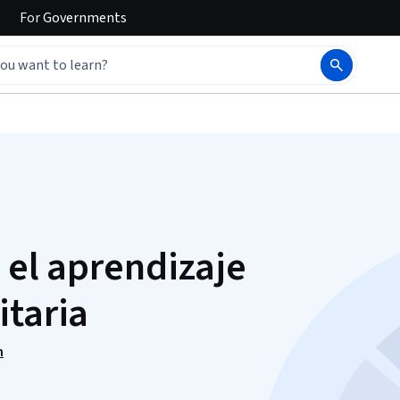
For
Governments
 el aprendizaje
itaria
n