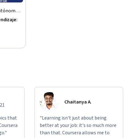
Autónoma
endizaje:
Chaitanya A.
021
ics that
"Learning isn't just about being
 Coursera
better at your job: it's so much more
go."
than that. Coursera allows me to