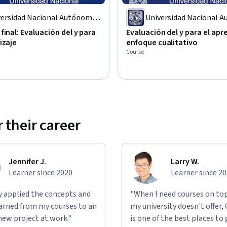
versidad Nacional Autónoma
Universidad Nacional 
México
de México
final: Evaluación del y para
Evaluación del y para el apr
izaje
enfoque cualitativo
Course
 their career
Jennifer J.
Larry W.
Learner since 2020
Learner since 2
ly applied the concepts and
"When I need courses on top
learned from my courses to an
my university doesn't offer,
new project at work."
is one of the best places to 