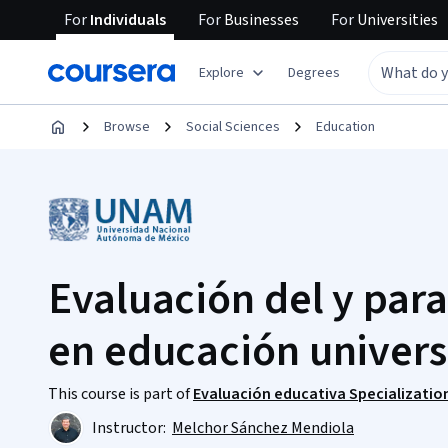
For
Individuals
For
Businesses
For
Universities
Explore
Degrees
Browse
Social Sciences
Education
Evaluación del y para
en educación univers
This course is part of
Evaluación educativa Specializatio
Instructor:
Melchor Sánchez Mendiola