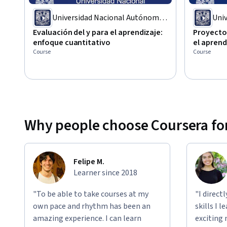
Universidad Nacional Autónoma
Uni
de México
de 
Evaluación del y para el aprendizaje:
Proyecto 
enfoque cuantitativo
el aprend
Course
Course
Why people choose Coursera for
Felipe M.
Learner since 2018
"To be able to take courses at my
"I direct
own pace and rhythm has been an
skills I 
amazing experience. I can learn
exciting 