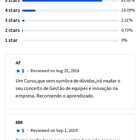
5 stars
82.65%
4 stars
14.39%
3 stars
2.21%
2 stars
0.73%
1 star
0%
AF
5
·
Reviewed on Aug 25, 2018
Um Curso,que sem sombra de dúvidas,irá mudar o 
seu conceito de Gestão de equipes e inovação na 
empresa. Recomendo o aprendizado.
MM
5
·
Reviewed on Sep 1, 2019