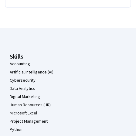
Coursera Footer
Skills
Accounting
Artificial Intelligence (AI)
Cybersecurity
Data Analytics
Digital Marketing
Human Resources (HR)
Microsoft Excel
Project Management
Python