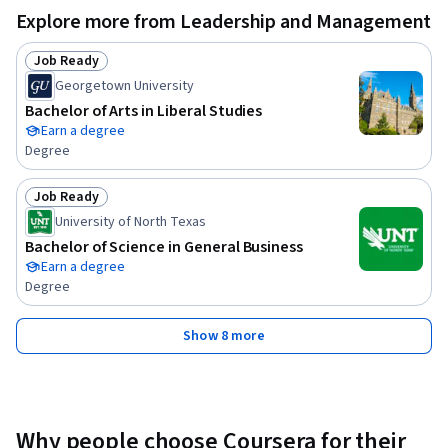
interface 

Explore more from Leadership and Management
- Consolidando empresas: Estrutura jurídica e financeira

       https://www.coursera.org/learn/consolidando-empresas

Job Ready
Status: Job Ready
- Marketing Digital

Georgetown University
       https://www.coursera.org/learn/estrategia-marketing-
Bachelor of Arts in Liberal Studies
digital 

Earn a degree
Degree
- Marketing e vendas B2B: fechando novos negócios

       https://www.coursera.org/learn/marketing-vendas-b2b
Job Ready
Status: Job Ready
University of North Texas
Bachelor of Science in General Business
Earn a degree
Degree
Show 8 more
Why people choose Coursera for their