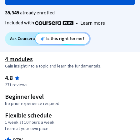
39,349
already enrolled
Included with
•
Learn more
Ask Coursera
Is this right for me?
4 modules
Gain insight into a topic and learn the fundamentals.
4.8
271 reviews
Beginner level
No prior experience required
Flexible schedule
1 week at 10 hours a week
Learn at your own pace