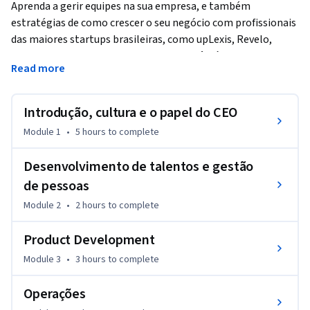
Aprenda a gerir equipes na sua empresa, e também 
estratégias de como crescer o seu negócio com profissionais 
das maiores startups brasileiras, como upLexis, Revelo, 
Playax e Beleza na Web. Neste curso você irá entender mais 
Read more
sobre como escalar, como criar e manter a cultura, como ser 
um líder, como gerir e contratar equipes, como desenvolver 
produtos e como cuidar da operação da sua empresa.
Introdução, cultura e o papel do CEO
Neste curso serão abordados os seguintes temas:

Module 1
•
5 hours
to complete
- O que é escalar

- Missão e cultura da empresa, o que são e como definir

Desenvolvimento de talentos e gestão
- Quando e como contratar

de pessoas
- CEO e liderança

Module 2
•
2 hours
to complete
- Como ser produtivo

- Desenvolvimento de talentos

Product Development
- Como motivar e formar equipes

Module 3
•
3 hours
to complete
- Qualidade de vida no trabalho

- Desenvolvimento de produtos

Operações
- Scrum, Kanban, Design Sprint e Design Thinking
