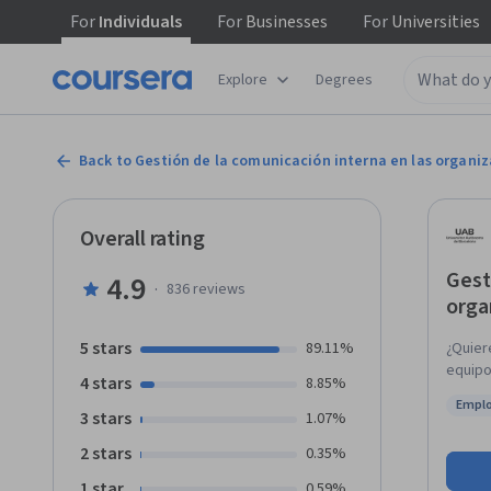
For
Individuals
For
Businesses
For
Universities
Explore
Degrees
Back to Gestión de la comunicación interna en las organi
Overall rating
Gest
4.9
·
836
reviews
orga
5 stars
89.11%
¿Quier
equipo
4 stars
8.85%
colabo
Empl
podría
3 stars
Statu
1.07%
de que
2 stars
0.35%
manda 
años? 
1 star
0.59%