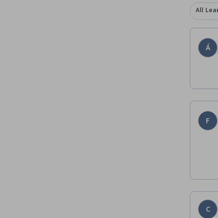
All Lea
Á
F
C