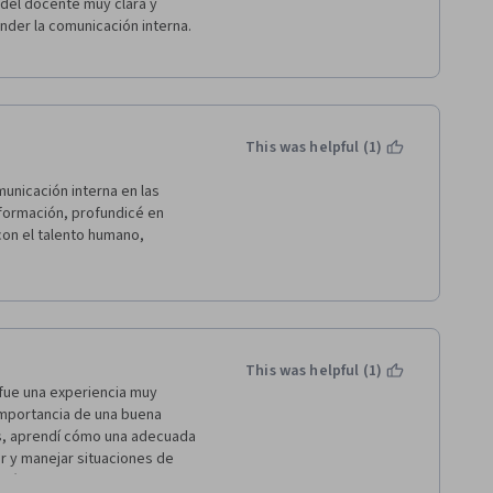
del docente muy clara y 
der la comunicación interna. 
This was helpful (1)
nicación interna en las 
formación, profundicé en 
con el talento humano, 
ortaleciendo el compromiso 
arencia y la cultura 
o estoy listo para aplicar estas 
This was helpful (1)
fue una experiencia muy 
mportancia de una buena 
, aprendí cómo una adecuada 
 y manejar situaciones de 
ción ha cambiado mi 