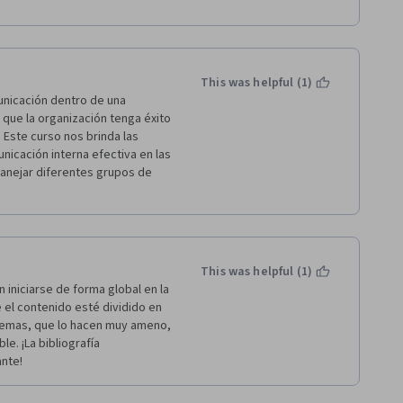
a en el funcionamiento y éxito 
This was helpful (1)
nicación dentro de una 
ue la organización tenga éxito 
 Este curso nos brinda las 
cación interna efectiva en las 
nejar diferentes grupos de 
This was helpful (1)
iniciarse de forma global en la 
el contenido esté dividido en 
emas, que lo hacen muy ameno, 
e. ¡La bibliografía 
nte!