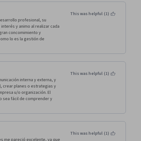
This was helpful (1)
sarrollo profesional, su 
interés y animo al realizar cada 
gran concomimiento y 
omo lo es la gestión de 
This was helpful (1)
nicación interna y externa, y 
 crear planes o estrategias y 
presa u/o organización. El 
o sea fácil de comprender y 
This was helpful (1)
es me pareció excelente, ya que 