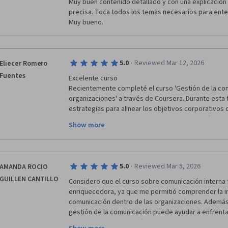
Muy buen contenido detallado y con una explicación 
precisa. Toca todos los temas necesarios para enten
Muy bueno. 
·
5.0
Reviewed Mar 12, 2026
Eliecer Romero
Fuentes
Excelente curso 

Recientemente completé el curso 'Gestión de la comu
organizaciones' a través de Coursera. Durante esta 
estrategias para alinear los objetivos corporativos 
optimizando los canales de flujo de información y f
Show more
(engagement) del equipo. Con un enfoque en la transp
organizacional,  gracias a este conocimiento adquirid
herramientas en entornos de trabajo dinámicos.
·
5.0
Reviewed Mar 5, 2026
AMANDA ROCIO
GUILLEN CANTILLO
Considero que el curso sobre comunicación interna 
enriquecedora, ya que me permitió comprender la i
comunicación dentro de las organizaciones. Además
gestión de la comunicación puede ayudar a enfrentar
crisis de manera estratégica. Sin duda, esta informa