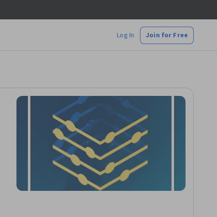
Log In
Join for Free