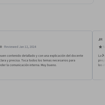
JR
·
.0
Reviewed Jan 12, 2024
5
buen contenido detallado y con una explicación del docente
Las 
lara y precisa. Toca todos los temas necesarios para
prep
Ne
nder la comunicación interna. Muy bueno.
los 