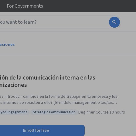
For
Governments
zaciones
ión de la comunicación interna en las
nizaciones
es introducir cambios en la forma de trabajar en tu empresa y los
s internos se resisten a ello? ¿El middle management o los/las
radores/as recelan de los planes de la dirección? ¿El clima laboral
Beginner
·
Course
·
19 hours
oyee Engagement
Strategic Communication
 ser mucho mejor porque impera la desconfianza? ¿Existe la impresión
s: Employee Engagement
Status: Strategic Communication
 las ideas de los equipos no pueden ser expresadas porque quien
no te escucha a pesar de ser socio de una organización desde hace
Enroll for free
¿No sabes cómo hacer llegar a los equipos internos la información