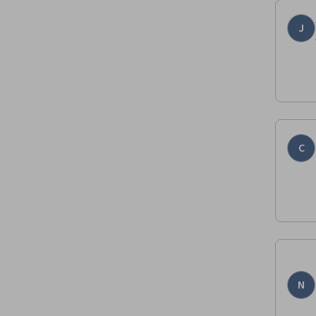
J
C
N