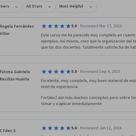
rners
All Stars
Most Helpful
·
5.0
Reviewed Mar 17, 2023
Ángela Fernández
Villar
Este curso me ha parecido muy completo en cuanto 
ejemplos. Así mismo, creo que la organización del tem
que las dos docentes. Totalmente satisfecha de habe
·
5.0
Reviewed Sep 4, 2023
Fátima Gabriela
Recillas Huante
Excelente, muy completo, muy buen material de expli
nivel de experiencia.
Fortalecí aún más muchos conceptos pero sobre tod
tomar y a aplicar inmediatamente.
·
5.0
Reviewed Jan 12, 2024
C Fdez.S