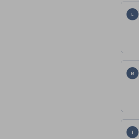
L
M
I