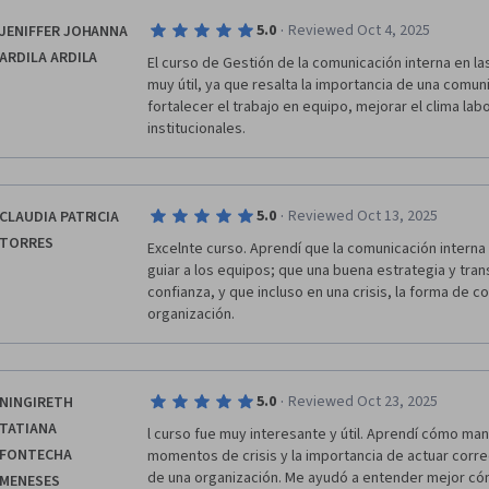
·
5.0
Reviewed Oct 4, 2025
JENIFFER JOHANNA
ARDILA ARDILA
El curso de Gestión de la comunicación interna en l
muy útil, ya que resalta la importancia de una comuni
fortalecer el trabajo en equipo, mejorar el clima labo
institucionales.
·
5.0
Reviewed Oct 13, 2025
CLAUDIA PATRICIA
TORRES
Excelnte curso. Aprendí que la comunicación interna e
guiar a los equipos; que una buena estrategia y trans
confianza, y que incluso en una crisis, la forma de co
organización.
·
5.0
Reviewed Oct 23, 2025
NINGIRETH
TATIANA
l curso fue muy interesante y útil. Aprendí cómo man
FONTECHA
momentos de crisis y la importancia de actuar corr
de una organización. Me ayudó a entender mejor cóm
MENESES