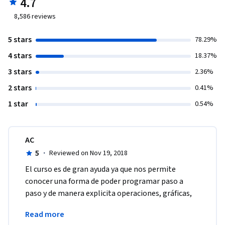
4.7
8,586
reviews
5 stars
78.29%
4 stars
18.37%
3 stars
2.36%
2 stars
0.41%
1 star
0.54%
AC
5
·
Reviewed on Nov 19, 2018
El curso es de gran ayuda ya que nos permite 
conocer una forma de poder programar paso a 
paso y de manera explicita operaciones, gráficas, 
variables,etc en fin es un excelente curso lo 
Read more
recomiendo.