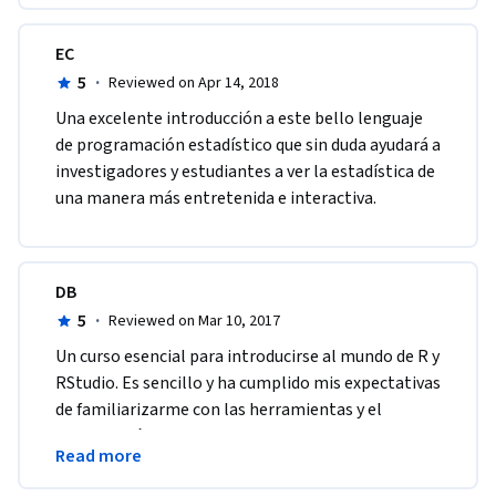
EC
5
·
Reviewed on Apr 14, 2018
Una excelente introducción a este bello lenguaje 
de programación estadístico que sin duda ayudará a 
investigadores y estudiantes a ver la estadística de 
una manera más entretenida e interactiva.
DB
5
·
Reviewed on Mar 10, 2017
Un curso esencial para introducirse al mundo de R y 
RStudio. Es sencillo y ha cumplido mis expectativas 
de familiarizarme con las herramientas y el 
lenguaje básicos en este programa. Muy 
Read more
recomendable.