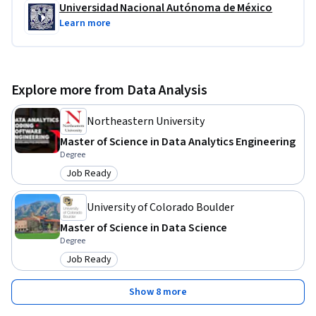
específicos que ofrecen un manejo más profundo del 
Universidad Nacional Autónoma de México
lenguaje. También hallarás algunas referencias 
Learn more
bibliográficas para ahondar en el tema que sea de tu interés.

Para complementar las lecciones, realizarás prácticas con el 
Explore more from Data Analysis
lenguaje, las cuales tendrán valor para la evaluación.
Northeastern University
Master of Science in Data Analytics Engineering
Degree
Job Ready
Category: Job Ready
University of Colorado Boulder
Master of Science in Data Science
Degree
Job Ready
Category: Job Ready
Show 8 more