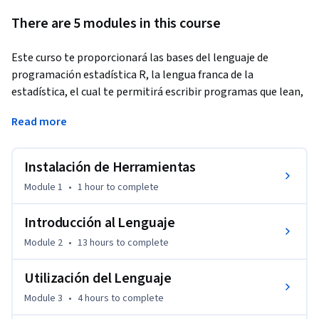
There are 5 modules in this course
Este curso te proporcionará las bases del lenguaje de 
programación estadística R, la lengua franca de la 
estadística, el cual te permitirá escribir programas que lean, 
manipulen y analicen datos cuantitativos. Te explicaremos la 
Read more
instalación del lenguaje; también verás una introducción a 
los sistemas base de gráficos y al paquete para graficar 
ggplot2, para visualizar estos datos. Además también 
Instalación de Herramientas
abordarás la utilización de uno de los IDEs más populares 
Module 1
•
1 hour
to complete
entre la comunidad de usuarios de R, llamado RStudio.
Objetivo

Introducción al Lenguaje
Module 2
•
13 hours
to complete
Al término del curso:

Utilización del Lenguaje
Utilizarás el lenguaje de programación R con el fin de 
Module 3
•
4 hours
to complete
manipular datos, generar análisis estadísticos y 