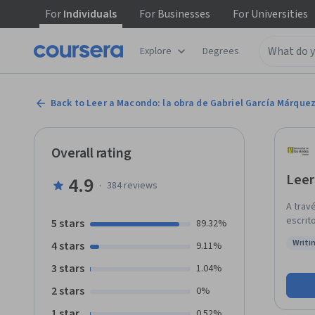
For
Individuals
For
Businesses
For
Universities
Explore
Degrees
Back to Leer a Macondo: la obra de Gabriel García Márque
Overall rating
Leer
4.9
·
384
reviews
A trav
escrit
5 stars
89.32%
entend
Writi
4 stars
9.11%
más brillantes
Status
gozar d
3 stars
1.04%
coronel
2 stars
0%
la Mam
narrat
1 star
0.52%