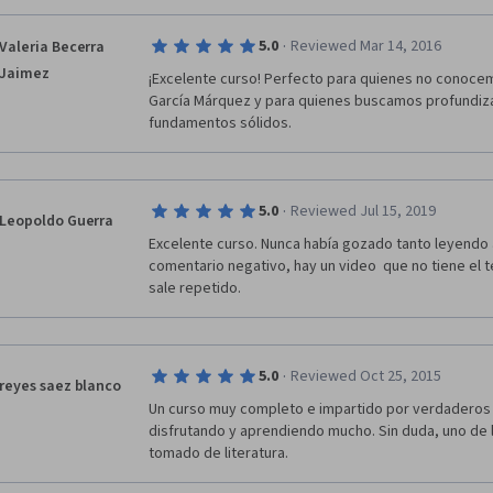
·
5.0
Reviewed Mar 14, 2016
Valeria Becerra
Jaimez
¡Excelente curso! Perfecto para quienes no conocem
García Márquez y para quienes buscamos profundizar
fundamentos sólidos.
·
5.0
Reviewed Jul 15, 2019
Leopoldo Guerra
Excelente curso. Nunca había gozado tanto leyendo a
comentario negativo, hay un video  que no tiene el t
sale repetido.
·
5.0
Reviewed Oct 25, 2015
reyes saez blanco
Un curso muy completo e impartido por verdaderos p
disfrutando y aprendiendo mucho. Sin duda, uno de 
tomado de literatura.