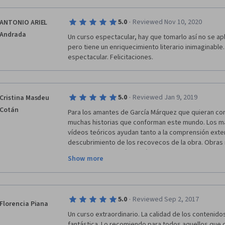
·
5.0
Reviewed Nov 10, 2020
ANTONIO ARIEL
Andrada
Un curso espectacular, hay que tomarlo así no se apl
pero tiene un enriquecimiento literario inimaginable
espectacular. Felicitaciones. 
·
5.0
Reviewed Jan 9, 2019
Cristina Masdeu
Cotán
Para los amantes de García Márquez que quieran co
muchas historias que conforman este mundo. Los mate
vídeos teóricos ayudan tanto a la comprensión exter
descubrimiento de los recovecos de la obra. Obras
carreras de Filología Hispánica como "La hojarasca" 
Show more
en este curso y ayudan a conocer mejor al autor y 
que para Gabo, el entorno es uno de los factores más
Durante las semanas que dura el curso resulta impos
más. ¡Altamente recomendable!
·
5.0
Reviewed Sep 2, 2017
Florencia Piana
Un curso extraordinario. La calidad de los contenido
fantástica. Lo recomiendo para todos aquellos que 