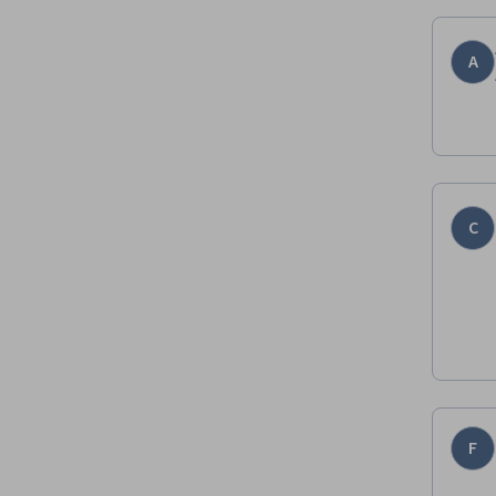
A
C
F