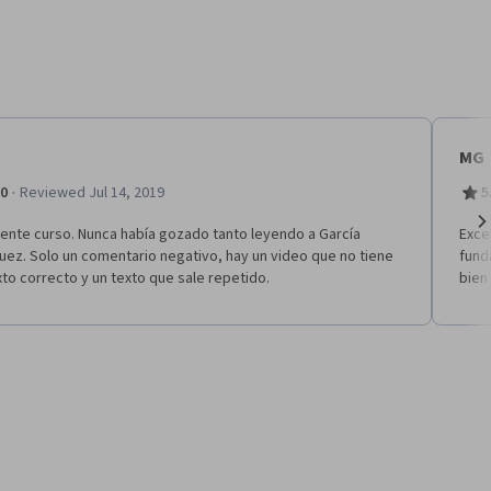
MG
·
.0
Reviewed Jul 14, 2019
5
lente curso. Nunca había gozado tanto leyendo a García
Exce
Ne
ez. Solo un comentario negativo, hay un video que no tiene
fund
xto correcto y un texto que sale repetido.
bien