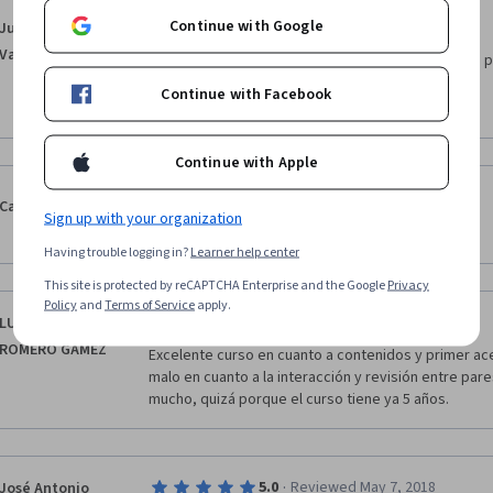
Continue with Google
·
5.0
Reviewed Jun 4, 2019
Juan José Ferrin
Valdivieso
Me parece una manera mas interactiva y accesible pa
Continue with Facebook
Continue with Apple
·
5.0
Reviewed Jan 4, 2019
Camilo Pérez G.
Sign up with your organization
Excelente. 
Having trouble logging in?
Learner help center
This site is protected by reCAPTCHA Enterprise and the Google
Privacy
Policy
and
Terms of Service
apply.
·
4.0
Reviewed Nov 13, 2020
LUIS ALFONSO
ROMERO GAMEZ
Excelente curso en cuanto a contenidos y primer ac
malo en cuanto a la interacción y revisión entre pares
mucho, quizá porque el curso tiene ya 5 años. 
·
5.0
Reviewed May 7, 2018
José Antonio