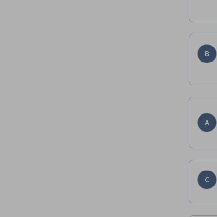
B
A
C