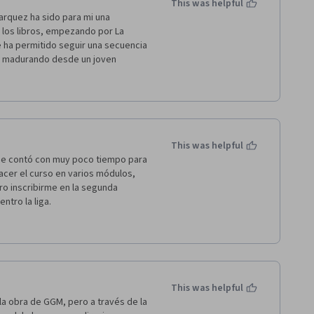
This was helpful
arquez ha sido para mi una 
 los libros, empezando por La 
 ha permitido seguir una secuencia 
 madurando desde un joven 
tura; y, la segunda, porque 
 historias en el primer libro 
so como El coronel no tiene quien 
a hora, alcanzan plenitud en Cien 
ideos con explicaciones claras y 
es. Gracias por el curso y que 
This was helpful
 se contó con muy poco tiempo para 
acer el curso en varios módulos, 
ro inscribirme en la segunda 
ntro la liga.
os profesores, a los investigadores 
rmitiera más interacción entre los 
tar.
indas", yo también les digo "sigan 
This was helpful
a obra de GGM, pero a través de la 