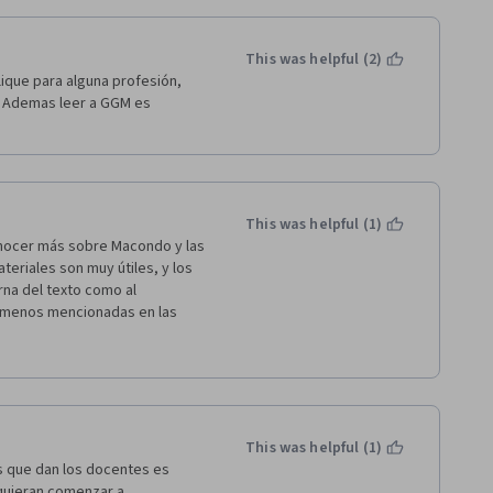
This was helpful (2)
ique para alguna profesión, 
. Ademas leer a GGM es 
This was helpful (1)
nocer más sobre Macondo y las 
riales son muy útiles, y los 
na del texto como al 
 menos mencionadas en las 
adquieren una importancia vital 
su pensamiento, entendiendo 
 importantes de su literatura. 
ible no desear descubrir más y 
This was helpful (1)
s que dan los docentes es 
quieran comenzar a 