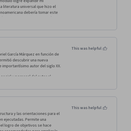
modulo logre expandir mi 
 ser calificada la quinta semana. 
 literatura universal que hizo el 
tinoamericana debería tomar este 
íticamente para hacer un análisis 
forma en que se permite participar 
cen de este curso una experiencia 
en español en esta plataforma , y 
This was helpful
riel García Márquez en función de 
rmitió descubrir una nueva 
te importantísimo autor del siglo XX. 
social y personal del autor al 
nder las técnicas narrativas y 
ar mejor a comprender las ideas 
 como apasionado de la literatura 
This was helpful
ructura y las orientaciones para el 
n ejecutadas. Permite una 
el logro de objetivos se hace 