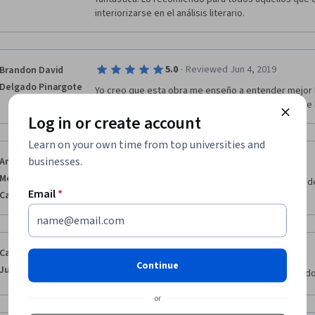
interiorizarse en el análisis literario. 
·
5.0
Reviewed Jun 4, 2019
Brandon David
Delgado Pinargote
Yo creo que esta obra me enseño a entender mejor l
literaria y poder desarrollar destrezas que a uno s
Log in or create account
Learn on your own time from top universities and
·
businesses.
5.0
Reviewed May 13, 2022
Ana Claudia
Moreira Mendes
El curso es increible, ya que tiene diversos textos d
Email
*
Cavalcante
leer y estudiar.
·
5.0
Reviewed Mar 22, 2019
Carlos Andres
Continue
Junay Pulido
!Me encantó el curso! definitivamente lo recomiendo. 
or