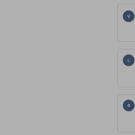
V
L
R