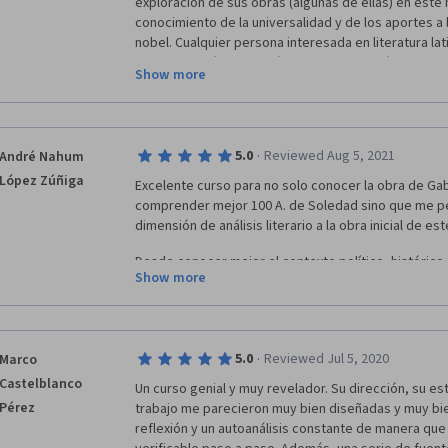
exploración de sus obras (algunas de ellas) en este 
Por cierto, ya aprobé la sexta semana, pero sigue sin
conocimiento de la universalidad y de los aportes a la
Qué pasa????
nobel. Cualquier persona interesada en literatura la
curso. Los módulos están estructurados lógica y anal
Show more
profundo. El conocimiento de los catedráticos  y la 
en los foros y avanzar en el estudio de las obras ha
agradable, Este es mi primer curso que tomo online 
debo decir que la experiencia es satisfactoria.
·
5.0
Reviewed Aug 5, 2021
André Nahum
López Zúñiga
Excelente curso para no solo conocer la obra de Gab
comprender mejor 100 A. de Soledad sino que me pe
dimensión de análisis literario a la obra inicial de es
Desde conocer mejor el contexto político, histórico, 
Show more
momento de la realización de la novela hasta compre
gramaticales que usa Gabriel García Márquez para d
detrás de sus novelas. Siendo asi me ayuda, no solo
sino como apasionado de la escritura.
·
5.0
Reviewed Jul 5, 2020
Marco
Castelblanco
Un curso genial y muy revelador. Su dirección, su est
Pérez
trabajo me parecieron muy bien diseñadas y muy bie
reflexión y un autoanálisis constante de manera que 