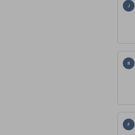
J
R
F