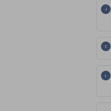
J
C
L