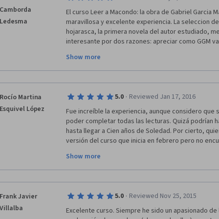
Camborda
El curso Leer a Macondo: la obra de Gabriel Garcia M
Ledesma
maravillosa y excelente experiencia. La seleccion de
hojarasca, la primera novela del autor estudiado, me
interesante por dos razones: apreciar como GGM va
escritor hasta un experimentado maestro de la litera
Show more
permite apreciar como la creacion de personajes y de
mencionado y en los siguientes propuestos en el cur
le escriba, Los funerales de la Mama Grande y La mal
anos de soledad. Las lecturas de cada modulo y los v
·
5.0
Reviewed Jan 17, 2016
Rocío Martina
precisas de parte de los profesores fueron excelent
Esquivel López
sigan los exitos planeando otros cursos mas.   
Fue increíble la experiencia, aunque considero que
poder completar todas las lecturas. Quizá podrían h
hasta llegar a Cien años de Soledad. Por cierto, quie
versión del curso que inicia en febrero pero no encue
Show more
Felicitaciones a todo el equipo, a la universidad, a l
y a todo el foro. Sobre el foro me gustaría que se pe
compañeros, quizá tenemos muchas cosas qué apor
Mil gracias y Feliz 2016. Así como me dijeron "no te r
·
5.0
Reviewed Nov 25, 2015
Frank Javier
adelante con más cursos". 
Villalba
Excelente curso. Siempre he sido un apasionado de l