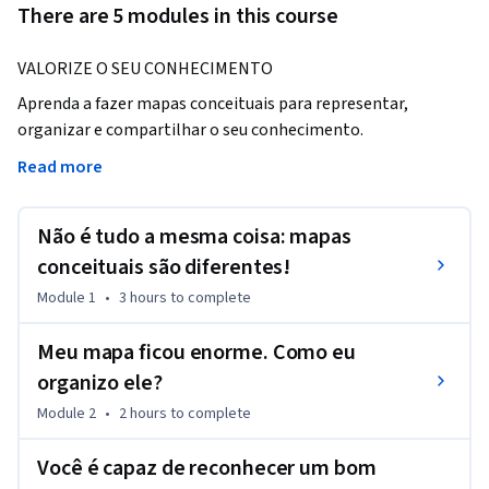
There are 5 modules in this course
VALORIZE O SEU CONHECIMENTO
Aprenda a fazer mapas conceituais para representar, 
organizar e compartilhar o seu conhecimento.

Read more
Fazendo o nosso curso você será capaz de:

[1] transformar o pensamento discursivo em proposições,

Não é tudo a mesma coisa: mapas
[2] elaborar mapas conceituais com papel e lápis e com o 
programa CmapTools (gratuito),

conceituais são diferentes!
[3] avaliar um mapa conceitual, considerando a forma da sua 
Module 1
•
3 hours
to complete
rede e o conteúdo que ele apresenta,

[4] usar mapas conceituais para facilitar a comunicação 
Meu mapa ficou enorme. Como eu
durante processos colaborativos, e

organizo ele?
[5] desenvolver habilidades relacionadas com a 
Module 2
•
2 hours
to complete
aprendizagem por toda a vida.

Você é capaz de reconhecer um bom
REDE DE MAPEADORES CERTIFICADOS
