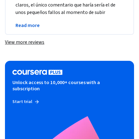
claros, el único comentario que haría sería el de 
unos pequeños fallos al momento de subir 
archivos o que uno de los links no estaba 
Read more
habilitado.
View more reviews
Unlock access to 10,000+ courses with a
subscription
Start trial