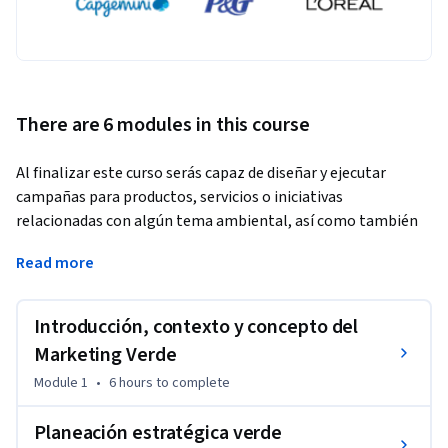
There are 6 modules in this course
Al finalizar este curso serás capaz de diseñar y ejecutar 
campañas para productos, servicios o iniciativas 
relacionadas con algún tema ambiental, así como también 
de crear propuestas de valor para cualquier producto o 
Read more
servicio con criterios de sostenibilidad ambiental, es decir, 
generando el mayor valor para la marca y el menor impacto 
posible en el entorno. 
Introducción, contexto y concepto del
El curso de Marketing Verde te ofrece la oportunidad de tener 
Marketing Verde
mayores elementos de competitividad en tu gestión 
Module 1
•
6 hours
to complete
profesional, ya que es un espacio en el que serás capaz de 
definir cómo el tema ambiental puede ser un valor agregado 
Planeación estratégica verde
que puedes vincular al direccionamiento estratégico y 