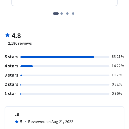
4.8
2,186
reviews
5 stars
83.21%
4 stars
14.22%
3 stars
1.87%
2 stars
0.32%
1 star
0.36%
LB
5
·
Reviewed on Aug 21, 2022