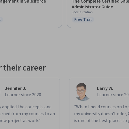
agement in Salesforce
The Complete Certified Sal
Administrator Guide
Specialization
l
Free Trial
ree Trial
Status: Free Trial
 their career
Jennifer J.
Larry W.
Learner since 2020
Learner since 2
ly applied the concepts and
"When I need courses on top
learned from my courses to an
my university doesn't offer,
new project at work."
is one of the best places to 