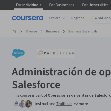
For
Individuals
For
Businesses
For
Universities
Explore
Degrees
Browse
Business
Business Essentials
Administración de o
Salesforce
This course is part of
Operaciones de ventas de Salesforce
Instructors:
Trailhead
+2 more