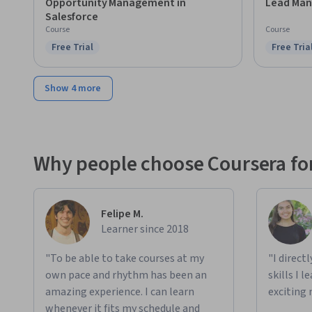
Opportunity Management in
Lead Man
Salesforce
Course
Course
Free Trial
Free Tria
Status: Free Trial
Status: F
Show 4 more
Why people choose Coursera for
Felipe M.
Learner since 2018
"To be able to take courses at my
"I direct
own pace and rhythm has been an
skills I 
amazing experience. I can learn
exciting 
whenever it fits my schedule and