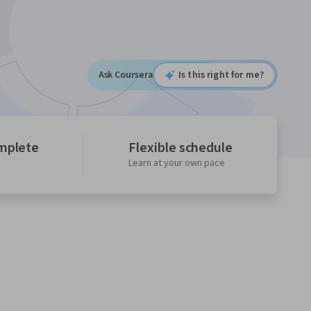
Ask Coursera
Is this right for me?
mplete
Flexible schedule
Learn at your own pace