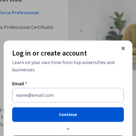
force Professional
is Professional Certificate.
Log in or create account
Learn on your own time from top universities and
businesses.
Email
*
e ventas de Salesforce, Administración de 
Continue
tenga curiosidad sobre los roles de ventas de 
orce, específicamente el rol de especialista 
or
 Salesforce para administrar oportunidades y 