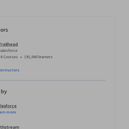
tors
Trailhead
Salesforce
•
16 Courses
191,940 learners
instructors
 by
lesforce
arn more
thstream