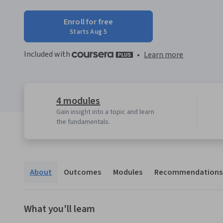
Enroll for free
Starts Aug 5
Included with
•
Learn more
4 modules
Gain insight into a topic and learn
the fundamentals.
About
Outcomes
Modules
Recommendations
What you'll learn