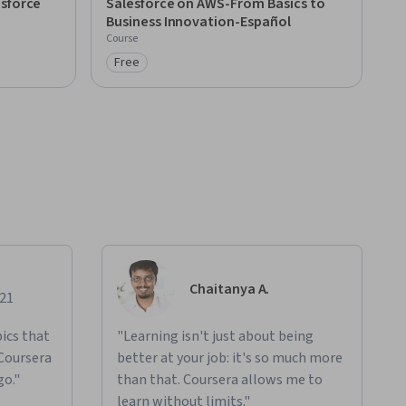
esforce
Salesforce on AWS-From Basics to
Business Innovation-Español
Course
Free
Category: Free
Chaitanya A.
021
ics that
"Learning isn't just about being
 Coursera
better at your job: it's so much more
go."
than that. Coursera allows me to
learn without limits."