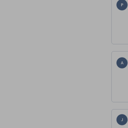
P
A
J