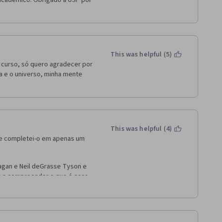
acadêmico. Obrigado à USP por 
This was helpful (5)
curso, só quero agradecer por 
da e o universo, minha mente 
This was helpful (4)
e completei-o em apenas um 
gan e Neil deGrasse Tyson e 
 a compreender o que é essa 
ito agradecido pelos 
o. A astronomia, a biologia e 
mente são mal trabalhadas 
entistas poderiam ser 