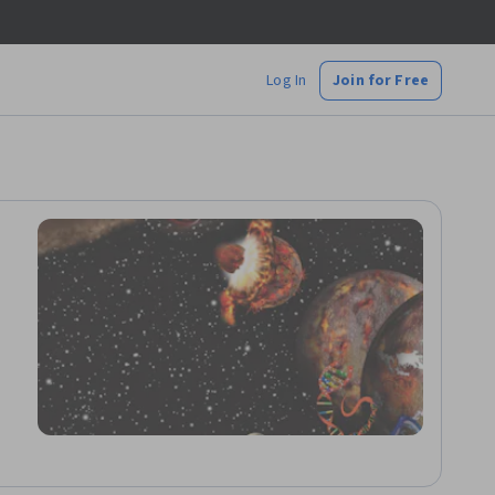
Log In
Join for Free