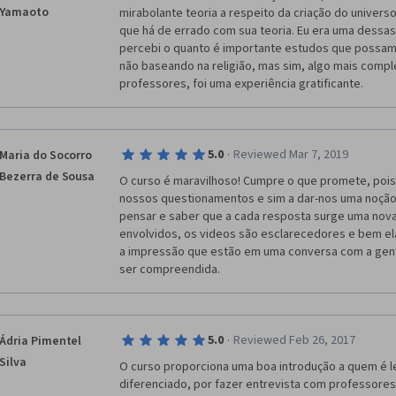
Yamaoto
mirabolante teoria a respeito da criação do univers
que há de errado com sua teoria. Eu era uma dessas
percebi o quanto é importante estudos que possam 
não baseando na religião, mas sim, algo mais compl
professores, foi uma experiência gratificante.
·
5.0
Reviewed Mar 7, 2019
Maria do Socorro
Bezerra de Sousa
O curso é maravilhoso! Cumpre o que promete, pois
nossos questionamentos e sim a dar-nos uma noção d
pensar e saber que a cada resposta surge uma nova
envolvidos, os videos são esclarecedores e bem el
a impressão que estão em uma conversa com a gente,
ser compreendida.
·
5.0
Reviewed Feb 26, 2017
Ádria Pimentel
Silva
O curso proporciona uma boa introdução a quem é le
diferenciado, por fazer entrevista com professores