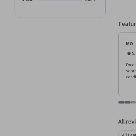
Featur
MO
5.
Excel
sobre
condi
Go to i
Go t
Go
G
Displaying items
All re
All Lea