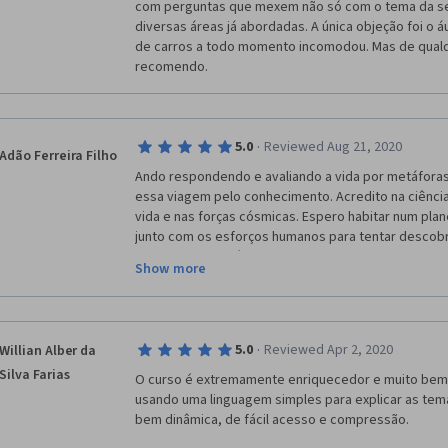
com perguntas que mexem não só com o tema da se
diversas áreas já abordadas. A única objeção foi o áu
de carros a todo momento incomodou. Mas de qualq
recomendo. 
·
5.0
Reviewed Aug 21, 2020
Adão Ferreira Filho
Ando respondendo e avaliando a vida por metáforas 
essa viagem pelo conhecimento. Acredito na ciência
vida e nas forças cósmicas. Espero habitar num plane
junto com os esforços humanos para tentar descobr
atravessam os séculos. Não sei se estamos melhora
Show more
uma nova frequência. Que essa frequência nos guie
para acessar o infinito. 
·
5.0
Reviewed Apr 2, 2020
Willian Alber da
Silva Farias
O curso é extremamente enriquecedor e muito bem
usando uma linguagem simples para explicar as temát
bem dinâmica, de fácil acesso e compressão. 