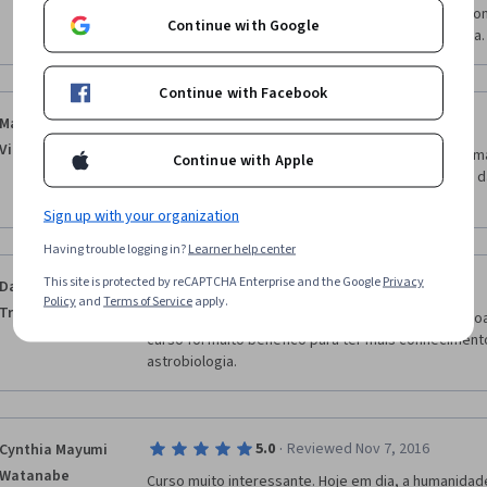
Astronomia, porque o curso não se propõe a respond
Continue with Google
trazendo à tona as dúvidas resultantes da temátic
Continue with Facebook
·
5.0
Reviewed Nov 25, 2018
Maykon Martinez
Vieira Fraiz
Excelente!! Ajudou-me a ter uma noção sobre a for
Continue with Apple
sistema planetário, bem como da possível origem 
Obrigado, professores.
Sign up with your organization
Having trouble logging in?
Learner help center
This site is protected by reCAPTCHA Enterprise and the Google
Privacy
·
5.0
Reviewed Jun 27, 2020
Daniel Kawã
Policy
and
Terms of Service
apply.
Trovão da Silva
Muito bom esse curso, as explicações são muito bo
curso foi muito benéfico para ter mais conhecimento
astrobiologia. 
·
5.0
Reviewed Nov 7, 2016
Cynthia Mayumi
Watanabe
Curso muito interessante. Hoje em dia, a humanidade