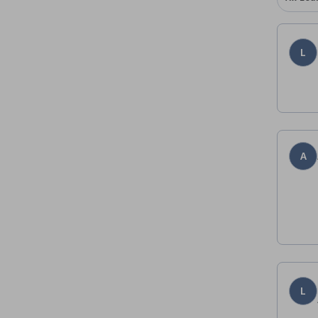
L
A
L