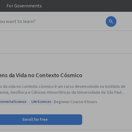
For
Governments
ens da Vida no Contexto Cósmico
s da vida no contexto cósmico é um curso desenvolvido no Instituto de
omia, Geofísica e Ciências Atmosféricas da Universidade de São Paulo,
objetivo de apresentar os mais recentes avanços científicos na
Beginner
·
Course
·
6 hours
onmental Science
Life Sciences
ensão deste intrigante assunto. É um curso com formato
: Environmental Science
Status: Life Sciences
isciplinar que o levará a compreender melhor os aspectos envolvidos
gimento de vida na Terra e no possível surgimento de vida em outros
Enroll for free
essões contínuas, não
 interação dos professores no fórum.