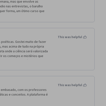
mana, mas que envolve as 
dio nas entrevistas, o barulho 
uer forma, um ótimo curso que 
This was helpful
poéticas. Gostei muito de fazer 
, mas acima de tudo na própria 
ta onde a ciência será valorizada 
ir os começos e mistérios que 
ndo enquanto espécie, mas sinto 
 e nos mostre o melhor caminho 
This was helpful
 embasado, com os professores 
icas e conceitos. A plataforma é 