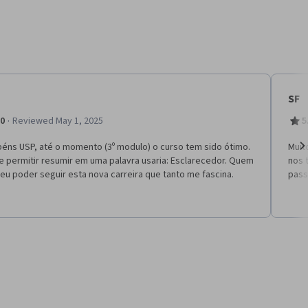
SF
·
.0
Reviewed May 1, 2025
5
béns USP, até o momento (3º modulo) o curso tem sido ótimo.
Muit
e permitir resumir em uma palavra usaria: Esclarecedor. Quem
nos 
Ne
eu poder seguir esta nova carreira que tanto me fascina.
pass