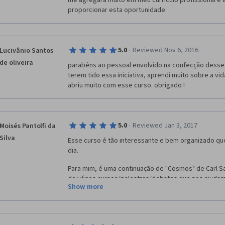
me agregará muito em meu currículo profissional e 
proporcionar esta oportunidade.
·
5.0
Reviewed Nov 6, 2016
Lucivânio Santos
de oliveira
parabéns ao pessoal envolvido na confecção desse 
terem tido essa iniciativa, aprendi muito sobre a vi
abriu muito com esse curso. obrigado !
·
5.0
Reviewed Jan 3, 2017
Moisés Pantolfi da
Silva
Esse curso é tão interessante e bem organizado qu
dia.
Para mim, é uma continuação de "Cosmos" de Carl Sa
de vários cursos/palestras/debates que nos ajudam
Show more
imensidão que é o universo e a própria vida. Fico mu
professores que se propuseram a lecionar nesse curs
a física são matérias interessantíssimas que infeliz
durante nossa formação escolar. Quantos futuros ci