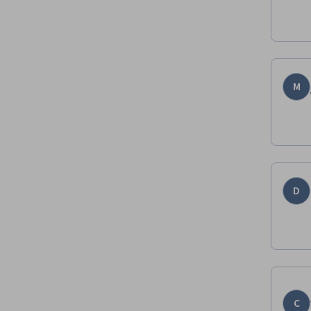
M
D
C