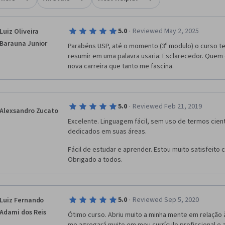
·
5.0
Reviewed May 2, 2025
Luiz Oliveira
Barauna Junior
Parabéns USP, até o momento (3º modulo) o curso te
resumir em uma palavra usaria: Esclarecedor. Quem 
nova carreira que tanto me fascina. 
·
5.0
Reviewed Feb 21, 2019
Alexsandro Zucato
Excelente. Linguagem fácil, sem uso de termos cient
dedicados em suas áreas.
Fácil de estudar e aprender. Estou muito satisfeito
Obrigado a todos.
·
5.0
Reviewed Sep 5, 2020
Luiz Fernando
Adami dos Reis
Ótimo curso. Abriu muito a minha mente em relação à