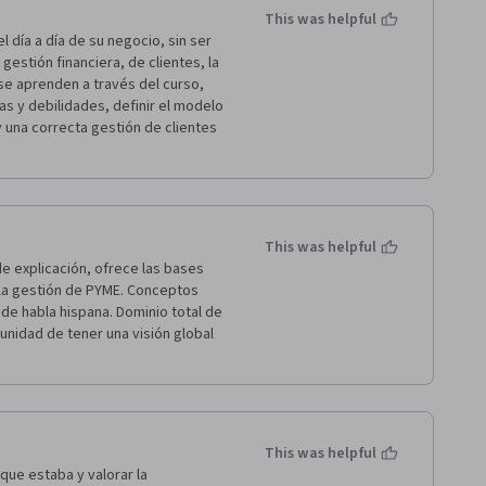
icipe era tal vez el único cursante 
This was helpful
tividades. En todo caso estoy muy 
día a día de su negocio, sin ser 
dejó grandes aprendizajes en la 
estión financiera, de clientes, la 
se aprenden a través del curso, 
as y debilidades, definir el modelo 
una correcta gestión de clientes 
This was helpful
e explicación, ofrece las bases 
a gestión de PYME. Conceptos 
de habla hispana. Dominio total de 
unidad de tener una visión global 
This was helpful
ue estaba y valorar la 