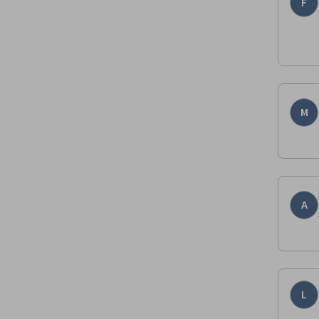
F
M
A
L