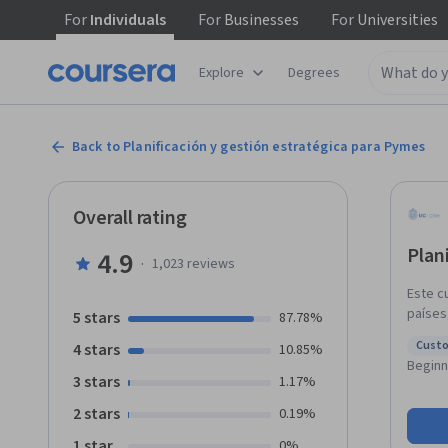
For
Individuals
For
Businesses
For
Universities
Explore
Degrees
Back to Planificación y gestión estratégica para Pymes
Overall rating
Plan
4.9
·
1,023
reviews
Este c
países
5 stars
87.78%
les perm
Custo
4 stars
10.85%
profun
Statu
Beginn
concep
3 stars
1.17%
estrat
2 stars
0.19%
que ti
negocio
1 star
0%