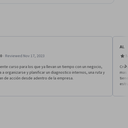
AL
·
.0
Reviewed Nov 17, 2023
5
ente curso para los que ya llevan un tiempo con un negocio,
Creo
 a organizarse y planificar un diagnostico internos, una ruta y
mas 
Ne
lan de acción desde adentro de la empresa.
tien
estr