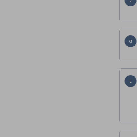
J
O
E