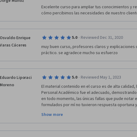
Jorge Muñoz
Excelente curso para ampliar tus conocimientos y rea
cómo percibimos las necesidades de nuestro clien
·
5.0
Reviewed Dec 31, 2020
Osvaldo Enrique
Varas Cáceres
muy buen curso, profesores claros y explicaciones q
práctico. se agradece mucho su esfuerzo
·
5.0
Reviewed May 1, 2023
Eduardo Liporaci
Moreno
El material contenido en el curso es de alta calidad, l
Personal Académico fue el adecuado, demostrando 
en todo momento, las únicas fallas que pude notar e
formulados por mí no tuvieron respuesta oportuna y
oportunidad de someter a consideración la valoraci
Show more
Presupuestos porque además de ser una instrumento
Formulado) también puede ser utilizado para hacer
Presupuesto Ejecutado).