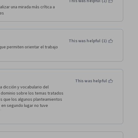
This was helpful (1)
lizar una mirada más crítica a 
tes
This was helpful (1)
ue permiten orientar el trabajo 
This was helpful
a dicción y vocabulario del 
dominio sobre los temas tratados 
s que los algunos planteamientos 
 en segundo lugar no tuve 
ón de mi respuesta sobre los 
 de Planificación (Presupuesto 
 proyecciones (comparaciones con 