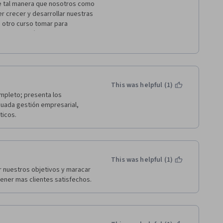
de tal manera que nosotros como 
 crecer y desarrollar nuestras 
otro curso tomar para 
rso: Gestión Empresarial 
7.gt@gmail.com / Sólo les hago 
traron en el curso se ven 
This was helpful (1)
pleto; presenta los 
cuada gestión empresarial, 
icos. 
This was helpful (1)
r nuestros objetivos y maracar 
ener mas clientes satisfechos.