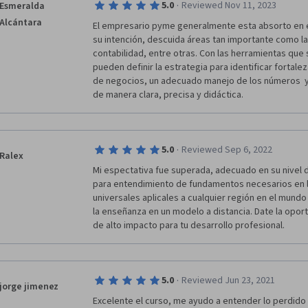
·
5.0
Reviewed Nov 11, 2023
Esmeralda
Presumo que haya sido que en el lapso en el cual part
y el personal encargado estaba ocupado en otras ac
Alcántara
El empresario pyme generalmente esta absorto en el 
satisfecho de haber tomado el curso por cuanto me 
su intención, descuida áreas tan importante como la g
materia. Mil Gracias
contabilidad, entre otras. Con las herramientas que 
pueden definir la estrategia para identificar fortalez
de negocios, un adecuado manejo de los números  y 
de manera clara, precisa y didáctica.
·
5.0
Reviewed Sep 6, 2022
Ralex
Mi espectativa fue superada, adecuado en su nivel d
para entendimiento de fundamentos necesarios en l
universales aplicales a cualquier región en el mundo 
la enseñanza en un modelo a distancia. Date la oport
de alto impacto para tu desarrollo profesional.
·
5.0
Reviewed Jun 23, 2021
jorge jimenez
Excelente el curso, me ayudo a entender lo perdido q