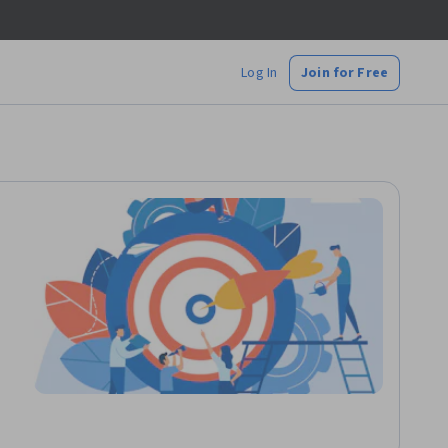
Log In
Join for Free