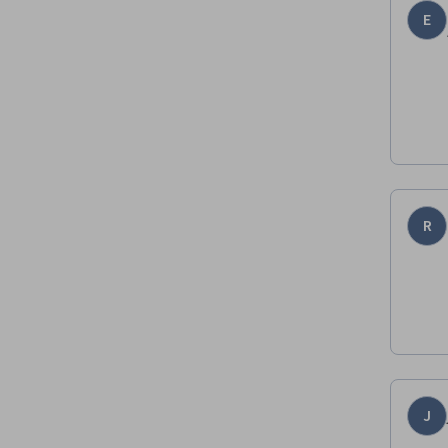
E
R
J