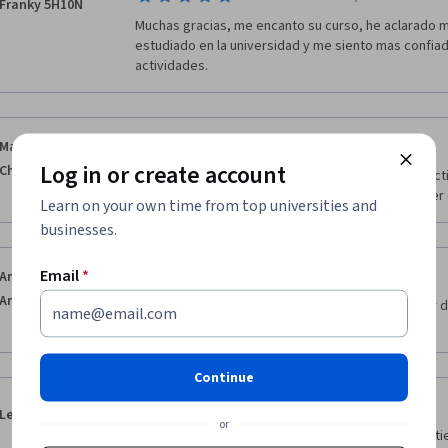
Franky 5H10N
Muchas gracias, me encanto su curso, he aclarado m
estudiado en la universidad y me siento mas confiad
actividades.
·
5.0
Reviewed Dec 11, 2020
Marco Antonio Rios
Log in or create account
Chaverra
Es una estrategia de estudio muy divertida, interacti
para cualquier tipo de persona, que desee conocer
Learn on your own time from top universities and
businesses.
Email
*
·
5.0
Reviewed Sep 28, 2020
Amisadai Del
Angel Marin
Me siento muy satisfecho, ya que puedo entender d
desarrollo personal y profesional. 
Continue
·
5.0
Reviewed Sep 23, 2020
Leonel Solis
or
Extraordinarios los profesores, porque se ve que t