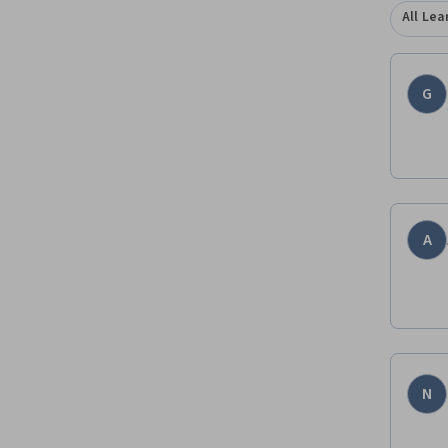
All Lea
G
A
N