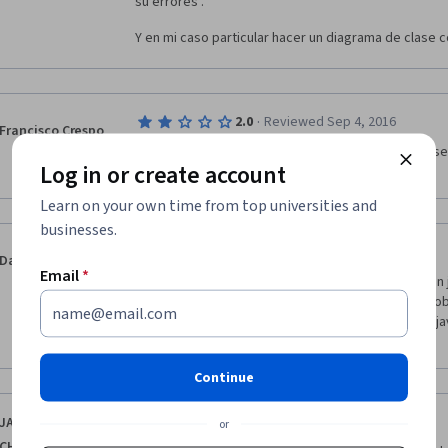
su errores .
Y en mi caso particular hacer un diagrama de clase c
·
2.0
Reviewed Sep 4, 2016
Francisco Crespo
La instructora deja mucho que desear, no sabe ense
Log in or create account
desde otros medios...una pena. Ojala mejore
Learn on your own time from top universities and
businesses.
·
1.0
Reviewed Sep 11, 2016
Danielrp
Email
*
Es un curso para gente que ya tenga experiencia en j
importante de java que es el concepto de clase y obj
recomendable para gente que se quiera iniciar en jav
los que pagan, este curso no es gratis.
Continue
·
5.0
Reviewed Sep 26, 2017
JAVIER SEPULVEDA
or
CHAMIZO