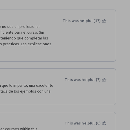
This was helpful (17)
no sea un profesional 
ciente para el curso. Sin 
eniendo que completar las 
s prácticas. Las explicaciones 
sidades de los ejercicios. EL 
 simples, muy alejado del 
vídeo. Sólo con ofrecer el 
ir delante y atrás en el vídeo 
This was helpful (7)
a que lo imparte, una excelente 
alla de los ejemplos con una 
tenga que investigar y 
o costaría poco y ahorraría 
rencias a capítulos o páginas 
 donde encontrar ejemplos y 
This was helpful (6)
cicios la realicemos los 
her courses within this 