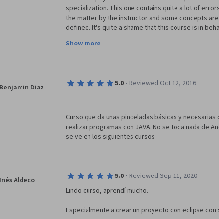
alumnos exclusivamente. Lo lógico es que un docente
specialization. This one contains quite a lot of error
corrección con comentarios y recomendaciones. Sólo 
the matter by the instructor and some concepts are p
docente por los vídeos. Nunca ha aparecido en ning
defined. It's quite a shame that this course is in beh
course gets upgraded
Finalmente, los criterios de puntuación son todo o na
Show more
programa corre obtiene la máxima puntuación de ese
corre usando decenas de líneas de código innecesari
máxima por muy ineficiente que sea. La misma que un
Lo mismo ocurre con otros criterios de corrección.
·
5.0
Reviewed Oct 12, 2016
Benjamin Diaz
Y no hago estos comentarios por haber sacado mala 
podido completar el curso. Lo he conseguido a pesa
Curso que da unas pinceladas básicas y necesarias 
Lo siento. Espero que sirvan para algo estos coment
realizar programas con JAVA. No se toca nada de An
se ve en los siguientes cursos
·
5.0
Reviewed Sep 11, 2020
Inés Aldeco
Lindo curso, aprendí mucho.
Especialmente a crear un proyecto con eclipse con s