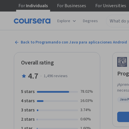
For
Individuals
For
Businesses
For
Universities
Explore
Degrees
Back to Programando con Java para aplicaciones Android
Overall rating
Prog
4.7
·
1,496
reviews
¡Apren
necesa
5 stars
78.02%
objetiva y práctica. A lo la
Java 
4 stars
16.03%
primer
Statu
3 stars
3.74%
2 stars
0.60%
1 star
1.60%