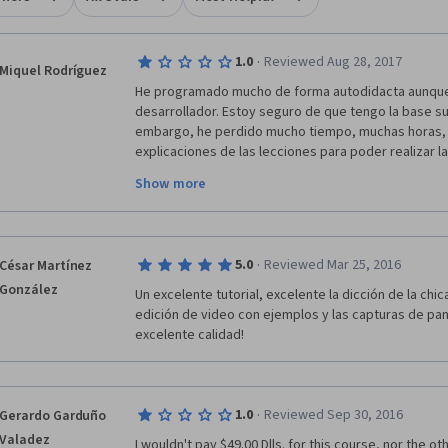
·
1.0
Reviewed Aug 28, 2017
Miquel Rodríguez
He programado mucho de forma autodidacta aunque 
desarrollador. Estoy seguro de que tengo la base sufi
embargo, he perdido mucho tiempo, muchas horas, t
explicaciones de las lecciones para poder realizar la
son infantiles y muy incompletas y no cubren las nece
Show more
código mostrado es muy básico, para conceptos muy
necesario para los ejercicios.
Tampoco entiendo porque el único material es el del 
·
5.0
Reviewed Mar 25, 2016
César Martínez
código mostrado en las lecciones se ahorraría mucho 
para consultar los ejemplos.
González
Un excelente tutorial, excelente la dicción de la chic
edición de video con ejemplos y las capturas de pant
Entiendo perfectamente que es bueno que el alumno 
excelente calidad!
buscar información para completar las lecciones, per
mucho tiempo incluir en cada lección unas pocas refe
del libro recomendado o, más fácil, enlaces a webs
más información.
·
1.0
Reviewed Sep 30, 2016
Gerardo Garduño
Valadez
Tampoco entiendo que la única corrección de los ejer
I wouldn't pay $49.00 Dlls. for this course, nor the ot