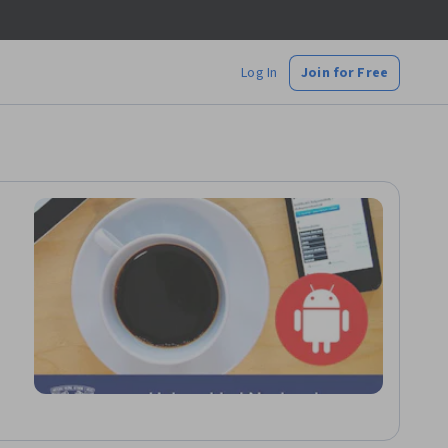
Log In
Join for Free