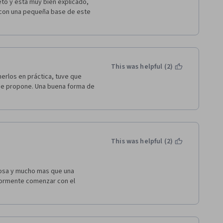
o y está muy bien explicado, 
con una pequeña base de este 
This was helpful (2)
rlos en práctica, tuve que 
ue propone. Una buena forma de 
This was helpful (2)
losa y mucho mas que una 
iormente comenzar con el 