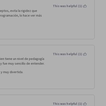
This was helpful (1)
ptos, evita la rigidez que 
rogramación, lo hace ver más 
n factor enemigo, dado a la 
ma, la vigencia de los temas 
are que se está enseñando.
This was helpful (1)
luego cada uno explora el 
uien tiene un nivel de pedagogía 
y fue muy sencillo de entender.
 y muy divertida.
This was helpful (1)