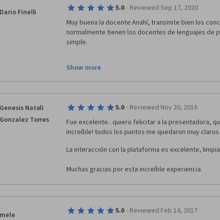
·
5.0
Reviewed Sep 17, 2020
Dario Finelli
Muy buena la docente Anahí, transmite bien los conce
normalmente tienen los docentes de lenguajes de p
simple.
Show more
Como en todos estos cursos, a veces el tiempo es u
evolución constante del software y el ritmo de la mis
dados queda condicionada al crecimiento del softw
·
5.0
Reviewed Nov 20, 2016
Genesis Natali
De todas maneras, aquí se gestan los fundamentos, 
Gonzalez Torres
Fue excelente.. quiero felicitar a la presentadora, q
camino a seguir, para crecer como desarrollador.
increíble! todos los puntos me quedaron muy claros 
Muy buen curso, gracias!
La interacción con la plataforma es excelente, limpia
Muchas gracias por esta increíble experiencia.
·
5.0
Reviewed Feb 14, 2017
mele