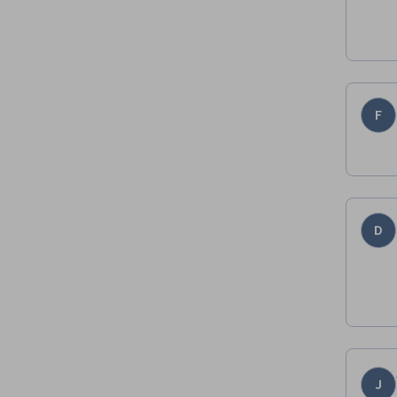
F
D
J