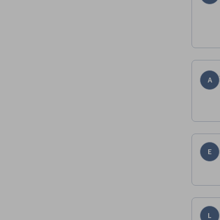
A
E
L