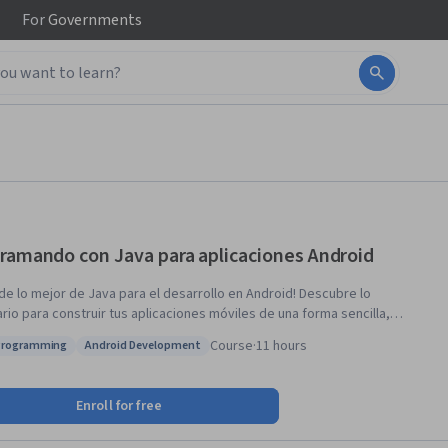
For
Governments
ramando con Java para aplicaciones Android
de lo mejor de Java para el desarrollo en Android! Descubre lo
rio para construir tus aplicaciones móviles de una forma sencilla,
rgo del curso, verás diversos ejemplos para crear tu
Course
·
11 hours
Programming
Android Development
 Hola Mundo y practicarás la programación orientada a objetos.
s: Java Programming
Status: Android Development
Enroll for free