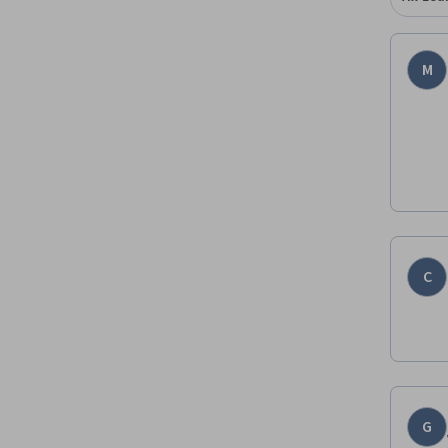
M
C
G