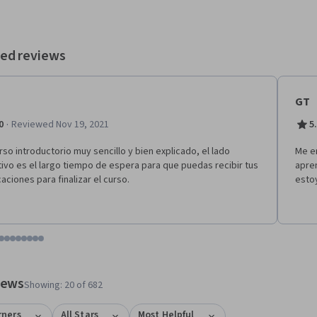
ed reviews
GT
·
0
Reviewed Nov 19, 2021
5
rso introductorio muy sencillo y bien explicado, el lado
Me e
ivo es el largo tiempo de espera para que puedas recibir tus
apren
icaciones para finalizar el curso.
estoy
tem 1
o item 2
 to item 3
o to item 4
Go to item 5
Go to item 6
Go to item 7
Go to item 8
Go to item 9
Go to item 10
Go to item 11
Go to item 12
 #1, #2, out of a total of 12 items.
views
Showing: 20 of 682
rners
All Stars
Most Helpful