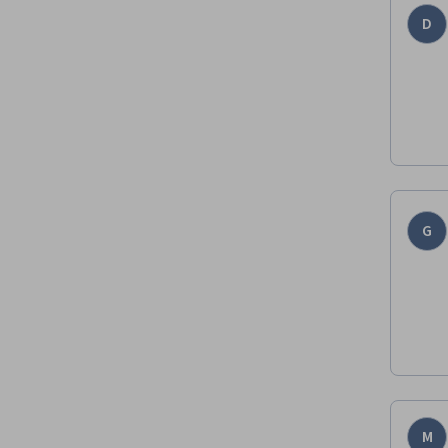
D
G
M