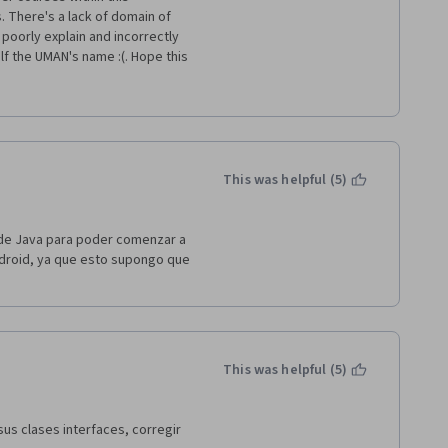
 / tutor completase la 
s. There's a lack of domain of 
se llega a saber de la 
oorly explain and incorrectly 
ún comentario o foro.
alf the UMAN's name :(. Hope this 
da sin matices. Si un 
 apartado, no importa si 
o. Si corre, puntuación 
 programa breve y eficiente. 
This was helpful (5)
puntuación o por no haber 
r de su diseño y contenidos.
de Java para poder comenzar a 
arios.
droid, ya que esto supongo que 
This was helpful (5)
us clases interfaces, corregir 