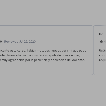
IR
·
.0
Reviewed Jul 26, 2020
4
ncanto este curso, habian metodos nuevos para mi que pude
Un c
der, la enseñanza fue muy facil y rapida de comprender,
conc
Ne
 muy agradecido por la paciencia y dedicacion del docente.
requ