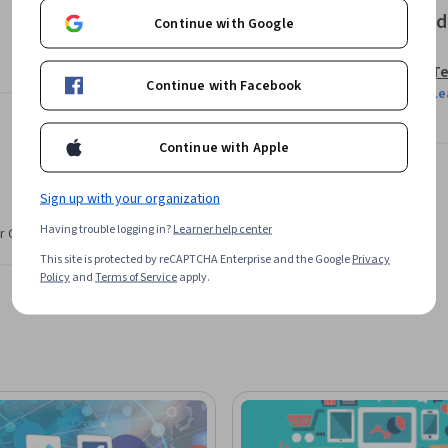
Offered
Continue with Google
Te
Continue with Facebook
Le
Continue with Apple
Sign up with your organization
Having trouble logging in?
Learner help center
r CV. Share it on social media and in your
This site is protected by reCAPTCHA Enterprise and the Google
Privacy
Policy
and
Terms of Service
apply.