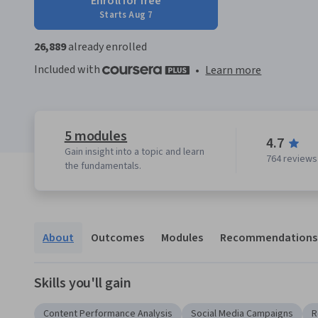
Enroll for free
Starts Aug 7
26,889
already enrolled
Included with
•
Learn more
5 modules
4.7
Gain insight into a topic and learn
764 reviews
the fundamentals.
About
Outcomes
Modules
Recommendations
Skills you'll gain
Content Performance Analysis
Social Media Campaigns
R