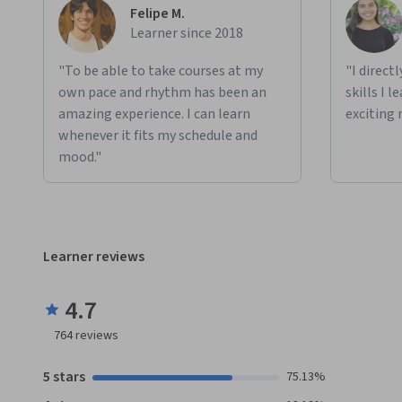
Felipe M.
Learner since 2018
"To be able to take courses at my
"I direct
own pace and rhythm has been an
skills I 
amazing experience. I can learn
exciting 
whenever it fits my schedule and
mood."
Learner reviews
4.7
764
reviews
5 stars
75.13%