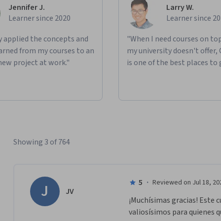
Jennifer J.
Larry W.
Learner since 2020
Learner since 2
ly applied the concepts and
"When I need courses on top
learned from my courses to an
my university doesn't offer,
new project at work."
is one of the best places to 
Showing 3 of 764
5
·
Reviewed on Jul 18, 20
J
JV
¡Muchísimas gracias! Este 
valiosísimos para quienes 