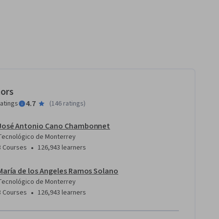
tors
4.7
ratings
(
146 ratings
)
José Antonio Cano Chambonnet
Tecnológico de Monterrey
•
8 Courses
126,943 learners
María de los Angeles Ramos Solano
Tecnológico de Monterrey
•
8 Courses
126,943 learners