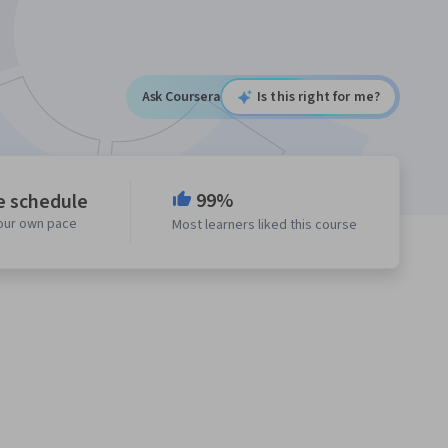
Ask Coursera
Is this right for me?
99%
e schedule
your own pace
Most learners liked this course