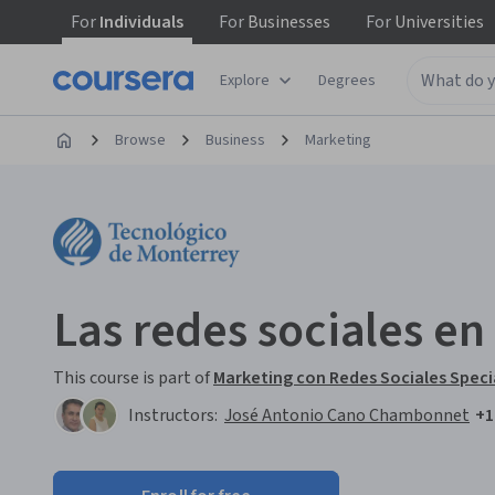
For
Individuals
For
Businesses
For
Universities
Explore
Degrees
Browse
Business
Marketing
Las redes sociales en
This course is part of
Marketing con Redes Sociales Speci
Instructors:
José Antonio Cano Chambonnet
+1