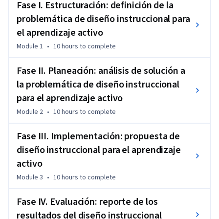
para referirse a las fases del mismo. Definir estos momentos 
Fase I. Estructuración: definición de la
permite enfatizar la importancia de su interconexión 
problemática de diseño instruccional para
temporal y lógica, así como su vinculación con las diferentes 
el aprendizaje activo
actividades que se realizan para alcanzar un objetivo común.
Module 1
•
10 hours
to complete
A lo largo de este curso desarrollarás y pondrás en práctica a 
través del diseño instruccional de un proyecto, los 
Fase II. Planeación: análisis de solución a
conocimientos adquiridos sobre aprendizaje activo que es 
la problemática de diseño instruccional
indudablemente uno de los medios más eficaces para 
para el aprendizaje activo
transformar los procesos de enseñanza-aprendizaje, así 
como la incorporación de los componentes que integran a la 
Module 2
•
10 hours
to complete
pedagogía digital como un nuevo término que acuña y hace 
referencia a la incorporación de las Tecnologías de 
Fase III. Implementación: propuesta de
Información y Comunicación en los diferentes ambientes de 
diseño instruccional para el aprendizaje
aprendizaje.
activo
Module 3
•
10 hours
to complete
Fase IV. Evaluación: reporte de los
resultados del diseño instruccional