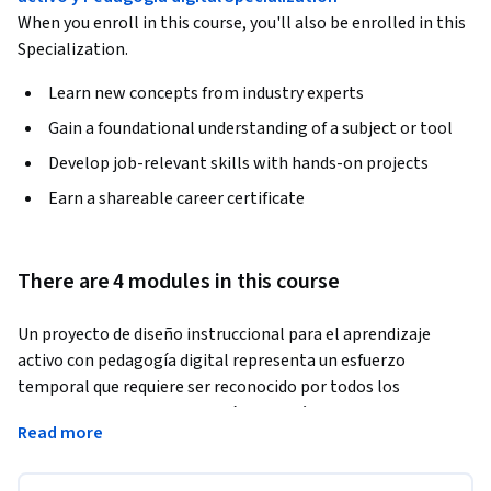
When you enroll in this course, you'll also be enrolled in this
Specialization.
Learn new concepts from industry experts
Gain a foundational understanding of a subject or tool
Develop job-relevant skills with hands-on projects
Earn a shareable career certificate
There are 4 modules in this course
Un proyecto de diseño instruccional para el aprendizaje 
activo con pedagogía digital representa un esfuerzo 
temporal que requiere ser reconocido por todos los 
miembros de una organización, a través de las diferentes 
Read more
etapas que conforman su ciclo de vida. Al esquematizar el 
ciclo del proyecto se pueden encontrar diversos términos 