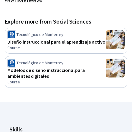
View more reviews
Explore more from Social Sciences
Tecnológico de Monterrey
Diseño instruccional para el aprendizaje activo
Course
Tecnológico de Monterrey
Modelos de diseño instruccional para
ambientes digitales
Course
Coursera Footer
Skills