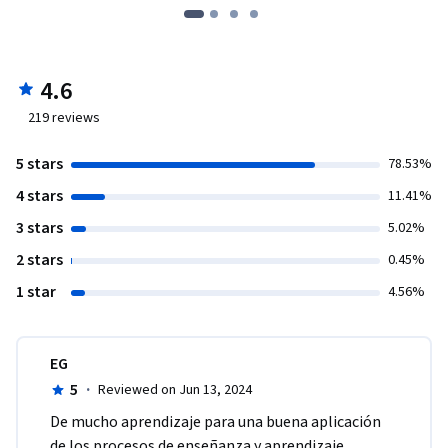
4.6
219
reviews
5 stars
78.53%
4 stars
11.41%
3 stars
5.02%
2 stars
0.45%
1 star
4.56%
EG
5
·
Reviewed on Jun 13, 2024
De mucho aprendizaje para una buena aplicación 
de los procesos de enseñanza y aprendizaje. 