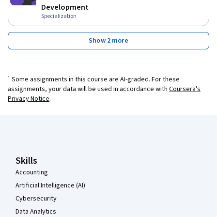
Development
Specialization
Show 2 more
¹ Some assignments in this course are AI-graded. For these
assignments, your data will be used in accordance with
Coursera's
Privacy Notice
.
Coursera Footer
Skills
Accounting
Artificial Intelligence (AI)
Cybersecurity
Data Analytics