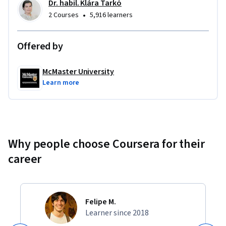
Dr. habil. Klára Tarkó
társkurzustól függetlenül, vagy azzal egyidőben,  vagy 
•
2 Courses
5,916 learners
egymás után is. (A Szemléletváltás inkább a karrierre 
fókuszál, míg A  tanulás tanulása inkább a tanulásra.)
Offered by
McMaster University
Learn more
Why people choose Coursera for their
career
Felipe M.
Learner since 2018