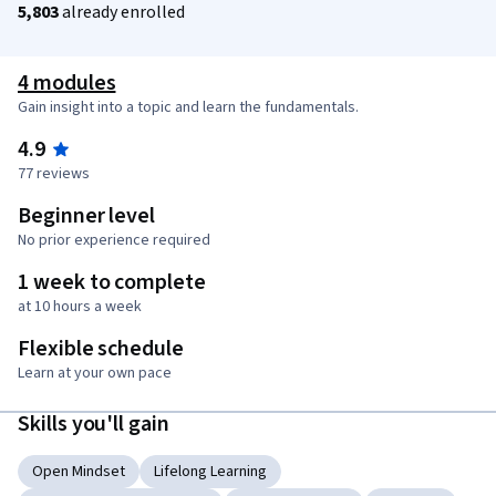
5,803
already enrolled
4 modules
Gain insight into a topic and learn the fundamentals.
4.9
77 reviews
Beginner level
No prior experience required
1 week to complete
at 10 hours a week
Flexible schedule
Learn at your own pace
Skills you'll gain
Open Mindset
Lifelong Learning