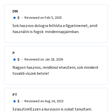
DM
5
·
Reviewed on Feb 5, 2025
Sok hasznos dologra felhívta a figyelmemet, amit 
használni is fogok  mindennapjaimban.
P
5
·
Reviewed on Jan 28, 2026
Nagyon hasznos, rendkivul elveztem, sok mindent 
tovabb viszek belole!
PT
5
·
Reviewed on Aug 24, 2023
Sziasztok!Ezzen a kurzuson is sokat tanultam. 