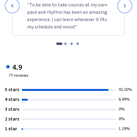
"To be able to take courses at my own
pace and rhythm has been an amazing
experience. I can learn whenever it fits
my schedule and mood."
4.9
77
reviews
5 stars
92.20%
4 stars
6.49%
3 stars
0%
2 stars
0%
1 star
1.29%