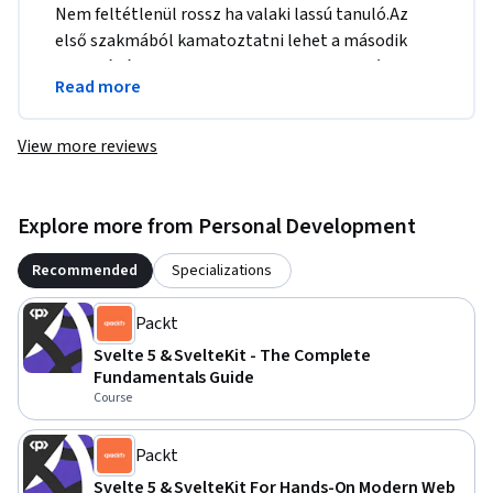
Nem feltétlenül rossz ha valaki lassú tanuló.Az 
első szakmából kamatoztatni lehet a második 
szakmánál.Köszönöm Barbara Oakleynek és 
Read more
Terrinek!
View more reviews
Explore more from Personal Development
Recommended
Specializations
Packt
Svelte 5 & SvelteKit - The Complete
Fundamentals Guide
Course
Packt
Svelte 5 & SvelteKit For Hands-On Modern Web