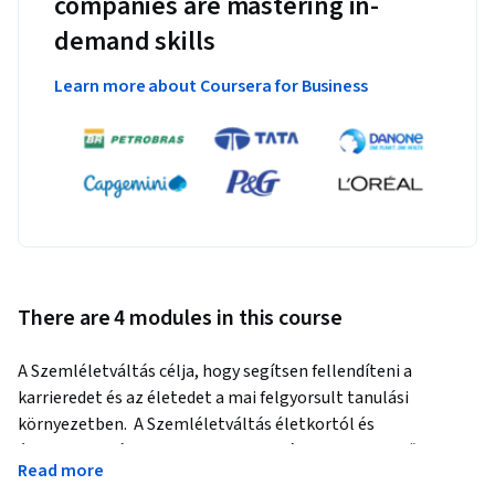
companies are mastering in-
demand skills
Learn more about Coursera for Business
There are 4 modules in this course
A Szemléletváltás célja, hogy segítsen fellendíteni a 
karrieredet és az életedet a mai felgyorsult tanulási 
környezetben.  A Szemléletváltás életkortól és 
életszakasztól függetlenül megtanít olyan alapvető 
Read more
dolgokra, mint például, hogyan hozhatod ki a legtöbbet az 