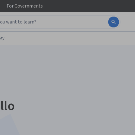
For
Governments
ety
llo