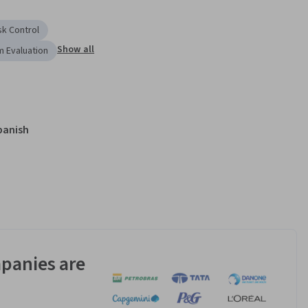
sk Control
Show all
 Evaluation
panish
panies are