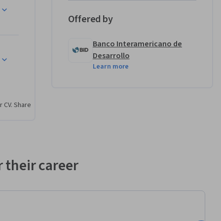
Offered by
rollo 
Banco Interamericano de
Desarrollo
ca lo 
Learn more
rollo en 
r CV. Share
ompuesta 
ntas de 
n riesgos 
portunidad 
 their career
el 
En la 
a parte, 
lo para 