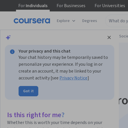
For
Individuals
For
Businesses
For
Universities
Explore
Degrees
Browse
Social Sciences
Governance and Soci
Your privacy and this chat
Your chat history may be temporarily saved to
personalize your experience. If you log in or
create an account, it may be linked to your
account activity [see
Privacy Notice
]
Diseño y Gestión de
Got it
Proyectos de Desarro
Specialization
Is this right for me?
Whether this is worth your time depends on your
Diseña y gestiona proyectos de desarrollo..