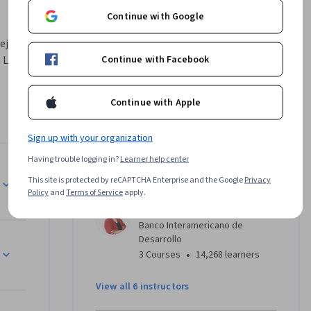
Continue with Google
ejorar 
Continue with Facebook
Latina y 
Continue with Apple
 
, se 
ades 
Sign up with your organization
a 
Having trouble logging in?
Learner help center
do y con 
Instructors
This site is protected by reCAPTCHA Enterprise and the Google
Privacy
Policy
and
Terms of Service
apply.
Rosangela Bando
dio y 
Banco Interamericano de
Desarrollo
r y 
•
3 Courses
14,268 learners
n énfasis 
 
View all 6 instructors