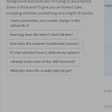
background and what you're trying to accomplish.
para mejorar vidas y acelerar el desarrollo económico y soc
Share a little and I'll give you an honest take,
América Latina y el Caribe
including whether something else might fit better.
Instructors:
Rosangela Bando
+5 more
I want a promotion, not a career change. Is this
still worth it?
How long does this take if I work full-time?
Enroll for free
Starts Aug 5
How does this compare to individual courses?
If I start and don't love it, what are my options?
7,207
already enrolled
I already know some of this. Will I be bored?
Included with
•
Learn more
What jobs does this actually help me get?
4 course series
4.8
Get in-depth knowledge of a
from 690 reviews of courses 
subject
this program