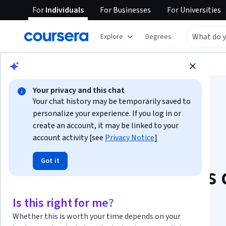
For
Individuals
For
Businesses
For
Universities
Explore
Degrees
Browse
Business
Business Essentials
Your privacy and this chat
Your chat history may be temporarily saved to
personalize your experience. If you log in or
create an account, it may be linked to your
account activity [see
Privacy Notice
]
Introdução aos
Got it
Princípios e Práticas
Gestão De Projetos
Is this right for me?
Whether this is worth your time depends on your