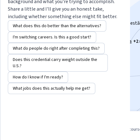
Specialization
background and what you're trying to accomplish.
Share a little and I'll give you an honest take,
Fundamentos e melhores práticas.
including whether something else might fit better.
Desenvolvimento de competências essenciais para a gestã
What does this do better than the alternatives?
projetos.
I'm switching careers. Is this a good start?
Instructors:
Tassia Farssura Lima da Silva
+2
What do people do right after completing this?
Does this credential carry weight outside the
Enroll for free
U.S.?
Starts Aug 5
How do I know if I'm ready?
9,195
already enrolled
What jobs does this actually help me get?
Included with
•
Learn more
4 course series
4.8
Get in-depth knowledge of a
from 1,250 reviews of cours
subject
this program