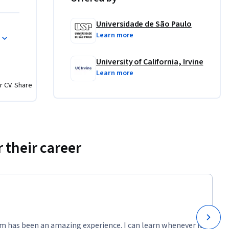
 e 
e é isso 
Universidade de São Paulo
Learn more
University of California, Irvine
Learn more
r CV. Share
 their career
m has been an amazing experience. I can learn whenever it