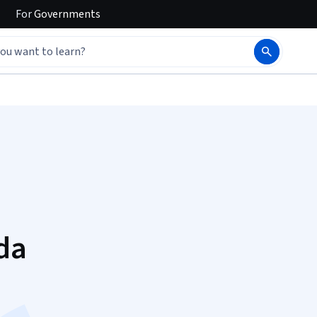
For
Governments
 da