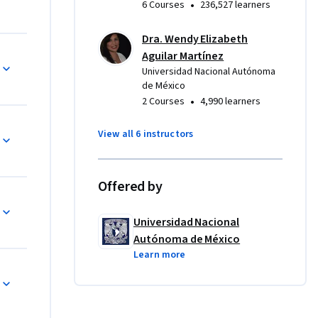
•
6 Courses
236,527 learners
 de 
enderá 
Dra. Wendy Elizabeth
Aguilar Martínez
olo con 
Universidad Nacional Autónoma
 
de México
•
2 Courses
4,990 learners
View all 6 instructors
ecializado 
Offered by
 
Universidad Nacional
Autónoma de México
Learn more
o 10 