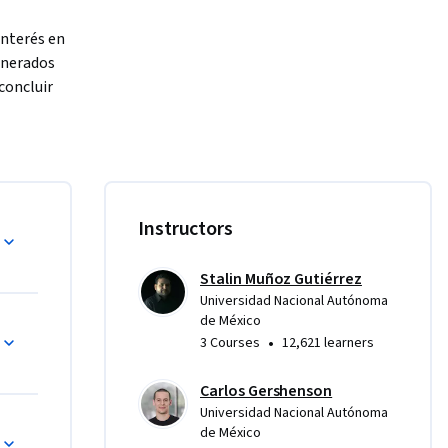
nterés en 
nerados 
concluir 
lminante, 
básico de 
ligentes. 
ticas y 
ificial 
Instructors
ca en una 
mpresas y 
uirirán 
Stalin Muñoz Gutiérrez
Universidad Nacional Autónoma
ofesional.
de México
•
3 Courses
12,621 learners
roducción 
Carlos Gershenson
ptos 
Universidad Nacional Autónoma
n. 
de México