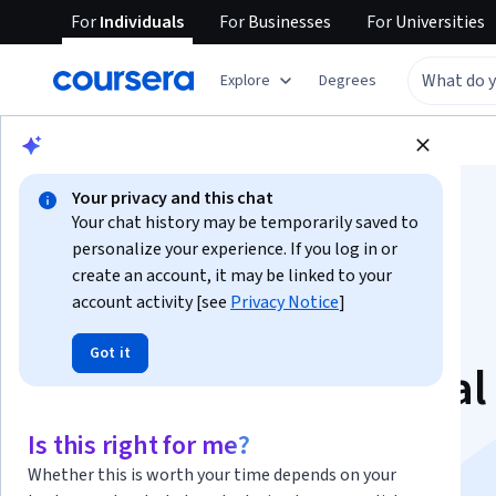
For
Individuals
For
Businesses
For
Universities
Explore
Degrees
Browse
Computer Science
Algorithms
Your privacy and this chat
Your chat history may be temporarily saved to
personalize your experience. If you log in or
create an account, it may be linked to your
account activity [see
Privacy Notice
]
Introducción a la
Got it
inteligencia artificial
Specialization
Is this right for me?
Whether this is worth your time depends on your
Introducción a la Inteligencia Artificial.