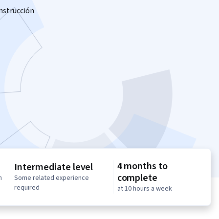
onstrucción
e
4 months to
Intermediate level
complete
n
Some related experience
required
at 10 hours a week