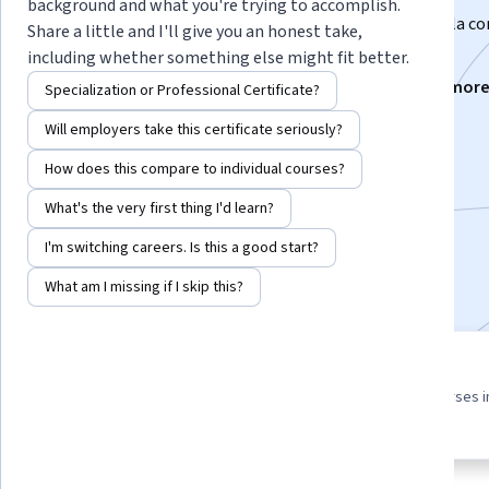
background and what you're trying to accomplish.
Conoce distintas técnicas y conceptos relacionados a la c
Share a little and I'll give you an honest take,
de sistemas inteligentes.
including whether something else might fit better.
Instructors:
Stalin Muñoz Gutiérrez
+5 mor
Specialization or Professional Certificate?
Will employers take this certificate seriously?
Enroll for free
How does this compare to individual courses?
Starts Aug 9
What's the very first thing I'd learn?
21,964
already enrolled
I'm switching careers. Is this a good start?
Included with
•
Learn more
What am I missing if I skip this?
8 course series
4.6
Get in-depth knowledge of a
from 685 reviews of courses i
subject
this program