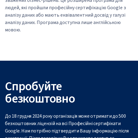
зважених бізнес-рішень. Це розширена програма для
людей, які пройшли професійну сертифікацію Google з
аналізу даних або мають еквівалентний досвід у галузі
аналізу даних. Програма доступна лише англійською
мовою.
Спробуйте
безкоштовно
До 18 грудня 2024 року організація може отримати до 500
безкоштовних ліцензій на всі Професійні сертифікати
Google. Нам потрібно підтвердити Вашу інформацію після