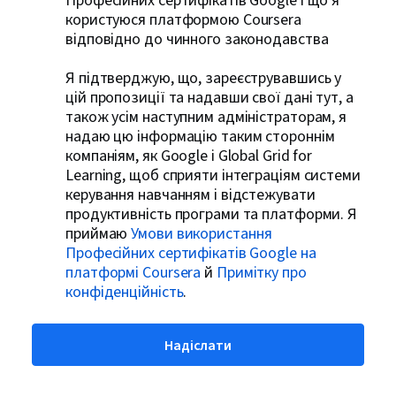
Професійних сертифікатів Google і що я
користуюся платформою Coursera
відповідно до чинного законодавства
Я підтверджую, що, зареєструвавшись у
цій пропозиції та надавши свої дані тут, а
також усім наступним адміністраторам, я
надаю цю інформацію таким стороннім
компаніям, як Google і Global Grid for
Learning, щоб сприяти інтеграціям системи
керування навчанням і відстежувати
продуктивність програми та платформи. Я
приймаю
Умови використання
Професійних сертифікатів Google на
платформі Coursera
й
Примітку про
конфіденційність
.
Надіслати