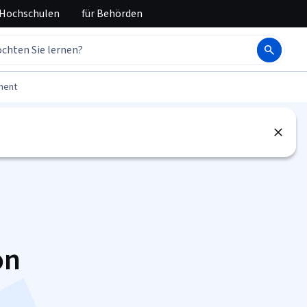
 Hochschulen
für
Behörden
ment
on