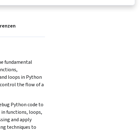
erenzen
e fundamental 
nctions, 
and loops in Python 
ontrol the flow of a 
ebug Python code to 
 in functions, loops, 
ssing and apply 
ng techniques to 