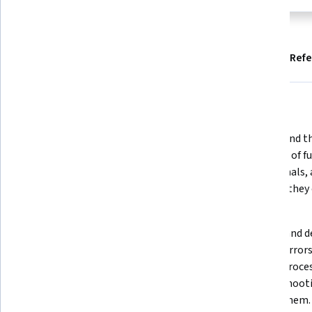
Info
Ergebnisse
Module
Empfehlungen
Ref
Was Sie lernen werden
Remember Python data types such 
Understand th
as integers, strings, lists, and 
concepts of fu
dictionaries and identify their uses 
conditionals, 
in various coding scenarios.
and how they c
program.
Apply user input processing and 
Analyze and d
string formatting in Python to 
identify errors
create dynamic and user-friendly 
and file proce
programs.
troubleshooti
correct them.