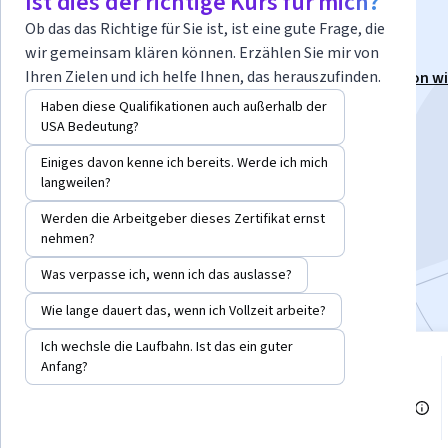
Ist dies der richtige Kurs für mich?
Essentials
Ob das das Richtige für Sie ist, ist eine gute Frage, die
wir gemeinsam klären können. Erzählen Sie mir von
Ihren Zielen und ich helfe Ihnen, das herauszufinden.
Dieser Kurs ist Teil von
Spezialisierung „Master Python wi
World Data & Web Projects“
Haben diese Qualifikationen auch außerhalb der
USA Bedeutung?
Dozent:
Packt - Course Instructors
Einiges davon kenne ich bereits. Werde ich mich
langweilen?
Kostenlos anmelden
Werden die Arbeitgeber dieses Zertifikat ernst
Beginnt am 8. Aug.
nehmen?
Bei
enthalten
•
Mehr erfahren
Was verpasse ich, wenn ich das auslasse?
Wie lange dauert das, wenn ich Vollzeit arbeite?
Ich wechsle die Laufbahn. Ist das ein guter
12 Module
Anfang?
Stufe Anfänger
Verschaffen Sie sich einen
Einblick in ein Thema und lernen
Empfohlene Erfahrung
Sie die Grundlagen.