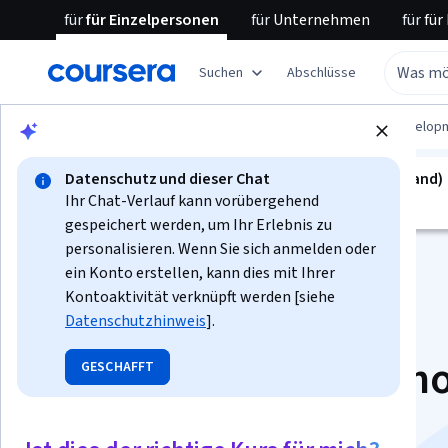
für
für Einzelpersonen
für
Unternehmen
für
für
Suchen
Abschlüsse
Blättern
Computer Science
Software Develop
Datenschutz und dieser Chat
kurs ist nicht verfügbar in Deutsch (Deutschland)
Ihr Chat-Verlauf kann vorübergehend
Wir übersetzen es in weitere Sprachen.
gespeichert werden, um Ihr Erlebnis zu
personalisieren. Wenn Sie sich anmelden oder
ein Konto erstellen, kann dies mit Ihrer
Kontoaktivität verknüpft werden [siehe
Datenschutzhinweis
].
Introduction to Pyth
GESCHAFFT
Programming and