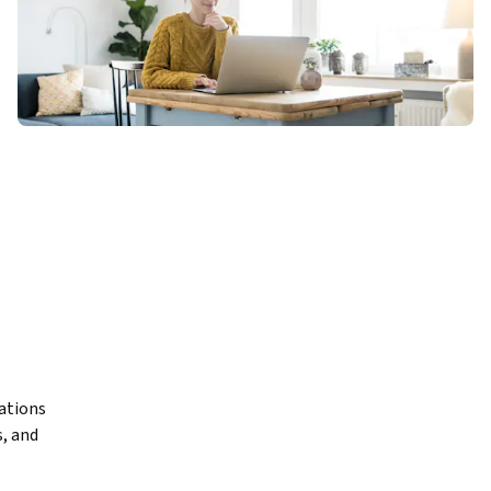
ations 
 and 
rse.
