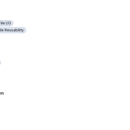
File I/O
t
Scripting
Kategorie: File I/O
e Reusability
nagement
tegorie: Code Reusability
nment
nt Environments
en