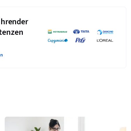
führender
tenzen
en