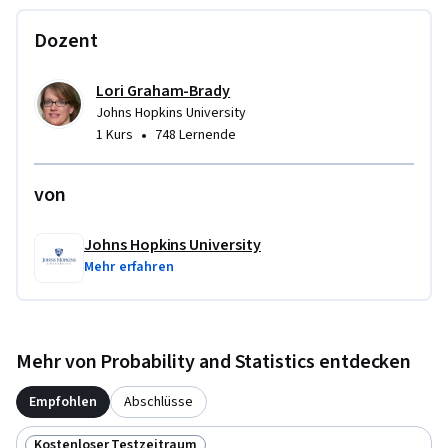
data. 

- Relate random process descriptors to reliability via 
Dozent
maximum value distributions. 

- Simulate a random process with desired correlation and/or 
Lori Graham-Brady
spectral density function.
Johns Hopkins University
•
1 Kurs
748 Lernende
von
Johns Hopkins University
Mehr erfahren
Mehr von Probability and Statistics entdecken
Empfohlen
Abschlüsse
Kostenloser Testzeitraum