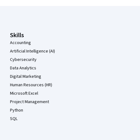
Coursera-Fußzeile
Skills
Accounting
Artificial Intelligence (AI)
Cybersecurity
Data Analytics
Digital Marketing
Human Resources (HR)
Microsoft Excel
Project Management
Python
SQL