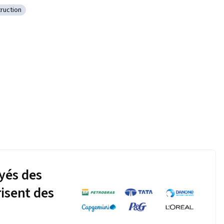
truction
utils de construction
yés des
risent des