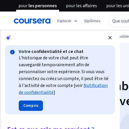
pour
les personnes
pour
les affaires
pour
les un
Explorer
Diplômes
Parcourir
Informatique
Développement mobile
Votre confidentialité et ce chat
L'historique de votre chat peut être
sauvegardé temporairement afin de
personnaliser votre expérience. Si vous vous
connectez ou créez un compte, il peut être lié
Créer un jeu 2D somb
à l'activité de votre compte [voir
Notification
de confidentialité
]
et atmosphérique av
Compris
l'Unité et C#