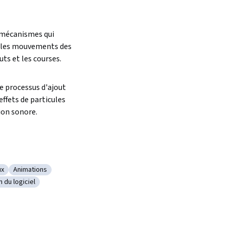
les mouvements des 
uts et les courses.  
 processus d'ajout 
effets de particules 
on sonore.  
ux
Animations
onception de jeux
Catégorie : Animations
n du logiciel
déo
 : Installation du logiciel