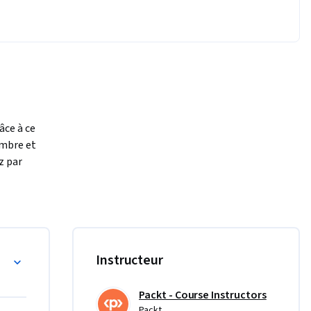
ce à ce 
mbre et 
 par 
e 
iers de 
préparent 
ur et à 
Instructeur
ut, et des 
 en 
ase, le 
Packt - Course Instructors
Packt