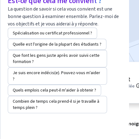
Est-ce que cela me convient ?
Instructeur :
Packt - Course Instructors
La question de savoir si cela vous convient est une
bonne question à examiner ensemble. Parlez-moi de
vos objectifs et je vous aiderai à y répondre.
S'inscrire
Commence le 7 août
Spécialisation ou certificat professionnel ?
Inclus avec
•
En savoir plus
Quelle est l'origine de la plupart des étudiants ?
Que font les gens juste après avoir suivii cette
formation ?
2 modules
Je suis encore indécis(e). Pouvez-vous m'aider
niveau Débutant
?
Obtenez un aperçu d'un sujet et
apprenez les principes
Expérience recommandée
Quels emplois cela peut-il m'aider à obtenir ?
fondamentaux.
Combien de temps cela prend-il si je travaille à
temps plein ?
À propos
Modules
Recommandations
Témoig