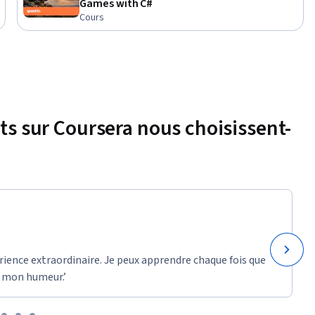
Games with C#
ires qui 
Cours
et qui 
et de C#. 
s une 
nts sur Coursera nous choisissent-
rience extraordinaire. Je peux apprendre chaque fois que
 mon humeur.’