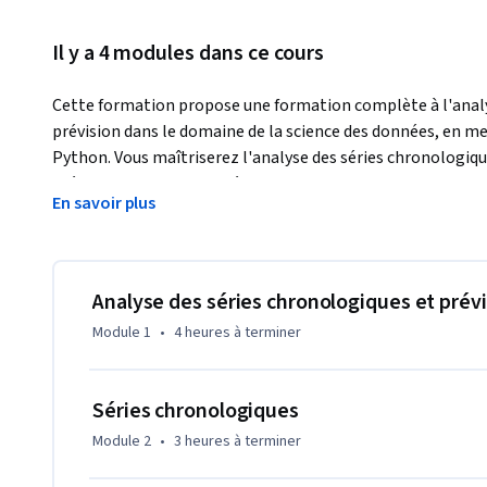
Il y a 4 modules dans ce cours
Cette formation propose une formation complète à l'analys
prévision dans le domaine de la science des données, en m
Python. Vous maîtriserez l'analyse des séries chronologiques,
prétraitement des données, ce qui vous permettra de prend
En savoir plus
tous les secteurs d'activité.
Objectifs pédagogiques :

•  Acquérir une expertise en analyse des séries chronologique
Analyse des séries chronologiques et prév
•  Acquérir une maîtrise de la programmation en Python pou
Module 1
•
4 heures
à terminer
•  Analyser les techniques d’analyse exploratoire des donnée
 gestion de la saisonnalité.

•  Comprendre divers modèles de séries chronologiques et l
Séries chronologiques
•  Préparer et prétraiter les données pour une modélisation 
Module 2
•
3 heures
à terminer
•  Prédire et interpréter des modèles de régression linéaire 