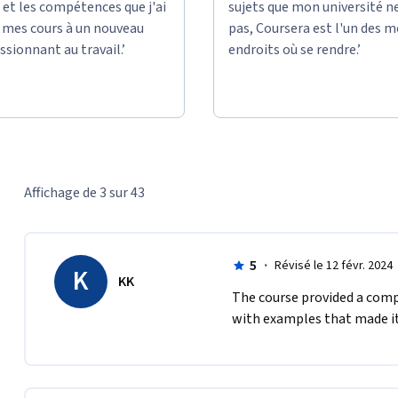
et les compétences que j'ai
sujets que mon université n
égression linéaire. Grâce à un apprentissage 
e mes cours à un nouveau
pas, Coursera est l'un des m
 qualité des données, du traitement des 
ssionnant au travail.’
endroits où se rendre.’
t de la mise à l’échelle des caractéristiques. 
ormat propre et normalisé en vous penchant 
résultats précis et fiables pour les modèles 
ir de solides connaissances de base en 
uvrirez diverses techniques de régression, 
et la régression logistique, ainsi que leur mise 
s apprendrez à identifier les données 
Affichage de 3 sur 43
s de données, et à mettre en œuvre des 
prendrez conscience de l’importance de la 
apprendrez à appliquer des techniques telles 
la convergence et l’interprétabilité des 
5
·
Révisé le 12 févr. 2024
K
KK
The course provided a comp
with examples that made it
réation de modèles » offre une 
édictifs à l’aide de techniques de régression 