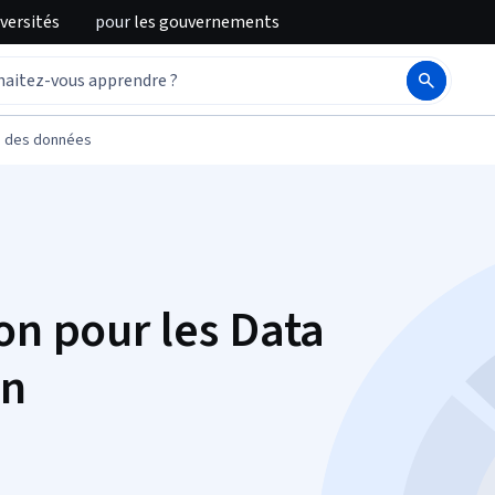
iversités
pour
les gouvernements
n des données
on pour les Data
on