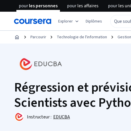
pour
les personnes
pour
les affaires
pour
les un
Explorer
Diplômes
Parcourir
Technologie de l'information
Gestio
Régression et prévisi
Scientists avec Pyth
Instructeur :
EDUCBA