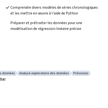
Comprendre divers modèles de séries chronologiques 
et les mettre en œuvre à l'aide de Python
Préparer et prétraiter les données pour une 
modélisation de régression linéaire précise
es données
Analyse exploratoire des données
Prévisions
étraitement des données
Catégorie : Analyse exploratoire des données
Catégorie : Prévision
cher
nnées