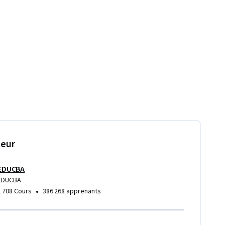
teur
EDUCBA
EDUCBA
•
1 708 Cours
386 268 apprenants