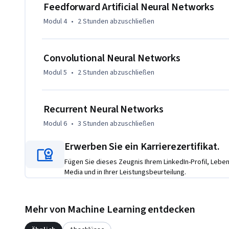
Feedforward Artificial Neural Networks
networks (RNNs). You will explore how RNNs are used for 
Modul 4
•
2 Stunden
abzuschließen
tasks such as Named Entity Recognition (NER) and Parts-of-
tackle practical exercises that challenge you to apply you
neural networks to real-world NLP tasks, further enhancing 
Convolutional Neural Networks
This course is designed for individuals looking to deepen t
Modul 5
•
2 Stunden
abzuschließen
models. It is suitable for anyone interested in the inters
and natural language processing. While a basic understand
Recurrent Neural Networks
experience in deep learning is required. The course will pro
theoretical insights and hands-on coding practice.
Modul 6
•
3 Stunden
abzuschließen
Erwerben Sie ein Karrierezertifikat.
Fügen Sie dieses Zeugnis Ihrem LinkedIn-Profil, Lebens
Media und in Ihrer Leistungsbeurteilung.
Mehr von Machine Learning entdecken