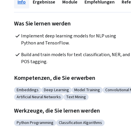
Info
Ergebnisse
Module
Empfehlungen
Ref
Was Sie lernen werden
Implement deep learning models for NLP using 
Python and TensorFlow.
Build and train models for text classification, NER, and 
POS tagging.
Kompetenzen, die Sie erwerben
Embeddings
Deep Learning
Model Training
Convolutional
Kategorie: Embeddings
Kategorie: Deep Learning
Kategorie: Model Training
Kategorie: C
Artificial Neural Networks
Text Mining
Kategorie: Artificial Neural Networks
Kategorie: Text Mining
Werkzeuge, die Sie lernen werden
Python Programming
Classification Algorithms
Kategorie: Python Programming
Kategorie: Classification Algorithm