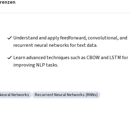
erenzen
Understand and apply feedforward, convolutional, and 
recurrent neural networks for text data.
Learn advanced techniques such as CBOW and LSTM for 
improving NLP tasks.
 Neural Networks
Recurrent Neural Networks (RNNs)
onvolutional Neural Networks
Kategorie: Recurrent Neural Networks (RNNs)
s