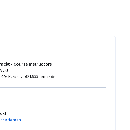
Packt - Course Instructors
Packt
•
2.094 Kurse
624.833 Lernende
ckt
hr erfahren