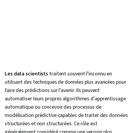
l'accessibilité du contenu web, Communication
technique, Présentations, Favoriser
l'engagement, Éléments et principes de
conception, Sécurité des données, Collecte de
données, Données non structurées, Gestion
des métadonnées, Bases de données,
Importation/exportation de données, Accès aux
données, Google Sheets, Études de cas,
Gestion de portefeuille, Intelligence artificielle,
Les data scientists
traitent souvent l'inconnu en
Logiciel d'analyse de données, L'activation de
utilisant des techniques de données plus avancées pour
l'IA, Tableaux croisés dynamiques et
faire des prédictions sur l'avenir. Ils peuvent
graphiques, Formules Excel, Langages de
automatiser leurs propres algorithmes d'apprentissage
requête, Compilation des données, Intégration
automatique ou concevoir des processus de
des données, Gestion des bases de données,
modélisation prédictive capables de traiter des données
Consolidation
structurées et non structurées. Ce rôle est
généralement considéré comme une version plus