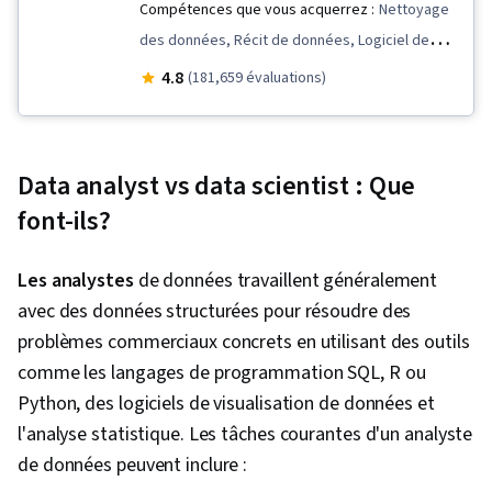
Compétences que vous acquerrez :
Nettoyage
des données, Récit de données, Logiciel de
tableur, R (logiciel), Communication avec les
4.8
(181,659 évaluations)
parties prenantes, Visualisation des données,
Visualisation interactive des données,
Échantillonnage (statistiques), LinkedIn,
Data analyst vs data scientist : Que
Présence sur le web, Présentation des
font-ils?
données, Compétences en matière d'entretien,
Validation des données, Structures de
Les analystes
de données travaillent généralement
données, Analyse des données, Ggplot2,
avec des données structurées pour résoudre des
Programmation orientée objet (POO), Gestion
problèmes commerciaux concrets en utilisant des outils
des fichiers, Éthique des données, Rmarkdown,
comme les langages de programmation SQL, R ou
Programmation Python, NumPy, Pandas
Python, des logiciels de visualisation de données et
(paquetage Python), Scripting, Analyse,
l'analyse statistique. Les tâches courantes d'un analyste
Manipulation de données, Compétences
de données peuvent inclure :
analytiques, Principes de programmation,