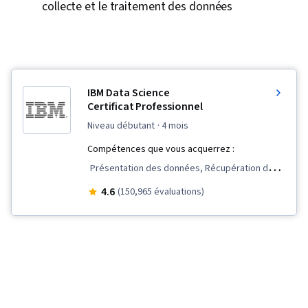
collecte et le traitement des données
IBM Data Science
Certificat Professionnel
niveau débutant
· 4 mois
Compétences que vous acquerrez :
Présentation des données, Récupération de
données sur le Web, SQL, Évaluation du
4.6
(150,965 évaluations)
modèle, Plotly, Visualisation des données,
Réseautage professionnel, Jupyter, IA
générative, Nettoyage des données, Maîtrise
des données, Tracé (graphique), Récit de
données, Tableau de bord, Logiciel de
visualisation de données, Création de tableaux