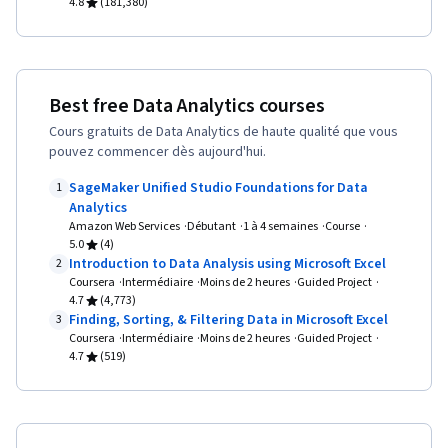
4.8
(181,380)
numérique, Apprentissage profond, Exploration
de données, Stockage des données, Prise de
décision fondée sur des données, Matplotlib,
Best free Data Analytics courses
Seaborn, Histogramme, Visualisation interactive
Cours gratuits de Data Analytics de haute qualité que vous
des données, Graphique, Information et
pouvez commencer dès aujourd'hui.
technologie géospatiales, Analyse des
SageMaker Unified Studio Foundations for Data
1
données spatiales, Compétences en matière
Analytics
d'entretien, Résolution de problèmes,
Amazon Web Services
Débutant
1 à 4 semaines
Course
5.0
(4)
Rédaction, Recherche sur les entreprises,
Introduction to Data Analysis using Microsoft Excel
2
Développement professionnel, Communication,
Coursera
Intermédiaire
Moins de 2 heures
Guided Project
4.7
(4,773)
Gestion de portefeuille, Présentations,
Finding, Sorting, & Filtering Data in Microsoft Excel
3
Expression orale, NumPy, Collecte de données,
Coursera
Intermédiaire
Moins de 2 heures
Guided Project
4.7
(519)
Scripting, Pandas (paquetage Python),
Compétences analytiques, Compilation des
données, Qualité des données, Déploiement du
modèle, Analyse de l'activité, Modélisation des