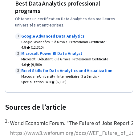
Best Data Analytics professional
données
programs
Obtenez un certificat en Data Analytics des meilleures
universités et entreprises.
Google Advanced Data Analytics
1
Google
Avancées
3 à 6 mois
Professional Certificate
4.8
(12,310)
Microsoft Power BI Data Analyst
2
Microsoft
Débutant
3 à 6 mois
Professional Certificate
4.6
(9,500)
Excel Skills for Data Analytics and Visualization
3
Macquarie University
Intermédiaire
3 à 6 mois
Specialization
4.8
(6,105)
Sources de l’article
1
.
World Economic Forum. "
The Future of Jobs Report 20
https://www3.weforum.org/docs/WEF_Future_of_Jobs