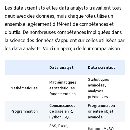
relationnelles, Gestion des bases de données,
Les data scientists et les data analysts travaillent tous
Traitement des transactions, Procédure
deux avec des données, mais chaque rôle utilise un
stockée, Bases de données, Langages de
ensemble légèrement différent de compétences et
requête, Théorie des bases de données,
d'outils. De nombreuses compétences impliquées dans
Accès aux données, Big Data, Transformation
la science des données s'appuient sur celles utilisées par
numérique, Apprentissage profond, Exploration
les data analysts. Voici un aperçu de leur comparaison.
de données, Stockage des données, Prise de
décision fondée sur des données, Matplotlib,
Data analyst
Data scientist
Seaborn, Histogramme, Visualisation interactive
des données, Graphique, Information et
Statistiques
Mathématiques
avancées,
technologie géospatiales, Analyse des
Mathématiques
et statistiques
analyses
fondamentales
données spatiales, Compétences en matière
prédictives
d'entretien, Résolution de problèmes,
Connaissances
Programmation
Programmation
de base en R,
orientée objet
Rédaction, Recherche sur les entreprises,
Python, SQL
avancée
Développement professionnel, Communication,
SAS, Excel,
Gestion de portefeuille, Présentations,
Hadoop, MySQL,