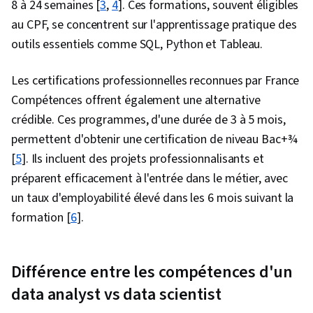
8 à 24 semaines [
3
,
4
]. Ces formations, souvent éligibles
Python, Apprentissage automatique appliqué,
au CPF, se concentrent sur l'apprentissage pratique des
Méthodes d'apprentissage automatique,
outils essentiels comme SQL, Python et Tableau.
Modèle de formation, GitHub, R Programmation,
Plates-formes d'informatique en nuage, Outils
Les certifications professionnelles reconnues par France
de développement de logiciels, R (logiciel),
Compétences offrent également une alternative
Hébergement en nuage, Contrôle des versions,
crédible. Ces programmes, d'une durée de 3 à 5 mois,
Git (système de contrôle de version), Autres
permettent d'obtenir une certification de niveau Bac+¾
langages de programmation, Informatique en
[
5
]. Ils incluent des projets professionnalisants et
nuage, Outils de programmation informatique,
préparent efficacement à l'entrée dans le métier, avec
Services en nuage, API dans le nuage,
un taux d'employabilité élevé dans les 6 mois suivant la
Programmation statistique, Environnements de
formation [
6
].
développement intégré, Diagrammes de
dispersion, Manipulation de données,
Différence entre les compétences d'un
Traitement des données, Visualisation
scientifique, Transformation des données,
data analyst vs data scientist
Analyse statistique, Bases de données