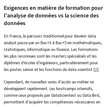
de bord, Importation/exportation de données,
Exigences en matière de formation pour
Apprentissage non supervisé, Analyse
l'analyse de données vs la science des
exploratoire des données, Traitement des
données
données, Architectures de modèles génératifs,
L'IA responsable, Synthèse des données,
En France, le parcours traditionnel pour devenir data
Prétraitement des données, Éthique des
analyst passe par un Bac+3 à Bac+5 en mathématiques,
données, Modélisation prédictive, Science des
statistiques, informatique ou finance. Les formations
données, Analyse des données, Ingénierie des
les plus reconnues sont les masters spécialisés et les
fonctionnalités, Analyse de régression,
diplômes d'écoles d'ingénieurs, particulièrement pour
Apprentissage supervisé, Algorithmes de
les postes senior et les fonctions de data scientist [
2
].
classification, Apprentissage automatique,
Scikit Learn (Bibliothèque d'apprentissage
Cependant, de nouvelles voies d'accès au métier se
automatique), Réduction de la dimensionnalité,
développent rapidement. Les bootcamps intensifs,
Régression logistique, Méthodes statistiques,
comme ceux proposés par DataScientest ou Data Bird,
Optimisation du modèle, Algorithmes
permettent d'acquérir les compétences nécessaires en
d'apprentissage automatique, Programmation