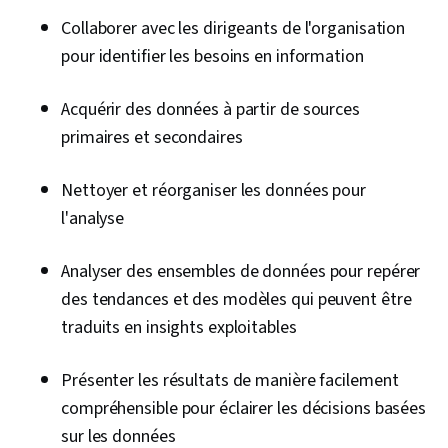
Traitement des données, Programmation
Collaborer avec les dirigeants de l'organisation
informatique, SQL, Prise de décision fondée sur
pour identifier les besoins en information
des données, Partage des données, Logiciel de
visualisation de données, Logiciel Tableau,
Acquérir des données à partir de sources
Transformation des données, Qualité des
primaires et secondaires
données, Intégrité des données, Détermination
de la taille de l'échantillon, Outils d'ingénierie
Nettoyer et réorganiser les données pour
rapide, Développement professionnel, L'image
l'analyse
de marque, Connaissance de l'IA, Ingénierie
rapide, Google Gemini, IA générative, Tableau
Analyser des ensembles de données pour repérer
de bord, Gestion des parties prenantes,
des tendances et des modèles qui peuvent être
Recherche quantitative, Analyse, Résolution de
traduits en insights exploitables
problèmes, Gestion des attentes, Stratégies
de communication, Engagement des parties
Présenter les résultats de manière facilement
prenantes, Analyse de l'activité, Création de
compréhensible pour éclairer les décisions basées
tableaux de bord, Lignes directrices sur
sur les données