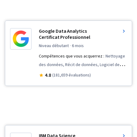
Google Data Analytics
Certificat Professionnel
niveau débutant
· 6 mois
Compétences que vous acquerrez :
Nettoyage
des données, Récit de données, Logiciel de
tableur, R (logiciel), Communication avec les
4.8
(181,659 évaluations)
parties prenantes, Visualisation des données,
Visualisation interactive des données,
Échantillonnage (statistiques), LinkedIn,
Présence sur le web, Présentation des
données, Compétences en matière d'entretien,
Validation des données, Structures de
données, Analyse des données, Ggplot2,
IBM Data Science