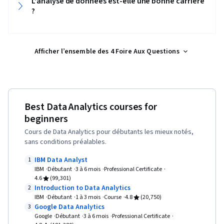
L'analyse de données est-elle une bonne carrière
l'IA, Tableaux croisés dynamiques et
?
Hébergement en nuage, Contrôle des versions,
graphiques, Formules Excel, Langages de
Git (système de contrôle de version), Autres
requête, Compilation des données, Intégration
langages de programmation, Informatique en
des données, Gestion des bases de données,
Afficher l’ensemble des 4 Foire Aux Questions
nuage, Outils de programmation informatique,
Consolidation
Services en nuage, API dans le nuage,
Programmation statistique, Environnements de
développement intégré, Diagrammes de
Best Data Analytics courses for
dispersion, Manipulation de données,
beginners
Traitement des données, Visualisation
Cours de Data Analytics pour débutants les mieux notés,
scientifique, Transformation des données,
sans conditions préalables.
Analyse statistique, Bases de données
IBM Data Analyst
1
relationnelles, Gestion des bases de données,
IBM
Débutant
3 à 6 mois
Professional Certificate
4.6
(99,301)
Traitement des transactions, Procédure
Introduction to Data Analytics
2
stockée, Bases de données, Langages de
IBM
Débutant
1 à 3 mois
Course
4.8
(20,750)
Google Data Analytics
requête, Théorie des bases de données,
3
Google
Débutant
3 à 6 mois
Professional Certificate
Accès aux données, Big Data, Transformation