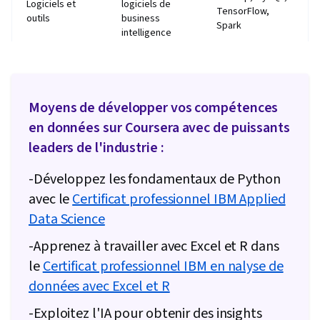
Logiciels et
logiciels de
TensorFlow,
Expression orale, NumPy, Collecte de données,
outils
business
Spark
intelligence
Scripting, Pandas (paquetage Python),
Pensée
Apprentissage
Compétences analytiques, Compilation des
Autres
analytique,
automatique,
données, Qualité des données, Déploiement du
compétences
visualisation
modélisation des
modèle, Analyse de l'activité, Modélisation des
des données
données
Moyens de développer vos compétences
données
en données sur Coursera avec de puissants
leaders de l'industrie :
-Développez les fondamentaux de Python
avec le
Certificat professionnel IBM Applied
Data Science
-Apprenez à travailler avec Excel et R dans
le
Certificat professionnel IBM en nalyse de
données avec Excel et R
-Exploitez l'IA pour obtenir des insights