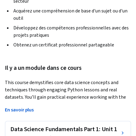
secteur
Acquérez une compréhension de base d'un sujet ou d'un
outil
Développez des compétences professionnelles avec des
projets pratiques
Obtenez un certificat professionnel partageable
Il y a un module dans ce cours
This course demystifies core data science concepts and 
techniques through engaging Python lessons and real 
datasets. You’ll gain practical experience working with the 
Python ecosystem, including pandas, NumPy, scikit-learn, 
En savoir plus
and more, as you analyze authentic data and build 
meaningful applications from scratch. From setting up your 
programming environment to building your first 
Data Science Fundamentals Part 1: Unit 1
recommendation engine, each lesson emphasizes intuition, 