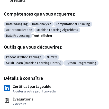
of results.
Compétences que vous acquerrez
Data Wrangling
Data Analysis
Computational Thinking
Catégorie : Data Wrangling
Catégorie : Data Analysis
Catégorie : Computational Thin
AI Personalization
Machine Learning Algorithms
Catégorie : AI Personalization
Catégorie : Machine Learning Algorithms
Data Processing
Tout afficher
Catégorie : Data Processing
Outils que vous découvrirez
Pandas (Python Package)
NumPy
Catégorie : Pandas (Python Package)
Catégorie : NumPy
Scikit Learn (Machine Learning Library)
Python Programming
Catégorie : Scikit Learn (Machine Learning Library)
Catégorie : Python Prog
Détails à connaître
Certificat partageable
Ajouter à votre profil LinkedIn
Évaluations
2 devoirs