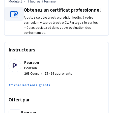
Module 1
•
7 heures
à terminer
best practices, and the computational skills needed to 
Obtenez un certificat professionnel
tackle “undomesticated” data problems. No advanced math 
or statistics background required—just a willingness to learn 
Ajoutez ce titre à votre profil LinkedIn, à votre
and a basic familiarity with programming. By the end of the 
curriculum vitae ou à votre CV. Partagez-le sur les
médias sociaux et dans votre évaluation des
course, you’ll have built real projects, mastered essential 
performances.
data science workflows, and developed the confidence to 
apply machine learning algorithms to real-world 
challenges.
Instructeurs
Pearson
Pearson
•
268 Cours
75 424 apprenants
Afficher les 2 enseignants
Offert par
Pearson