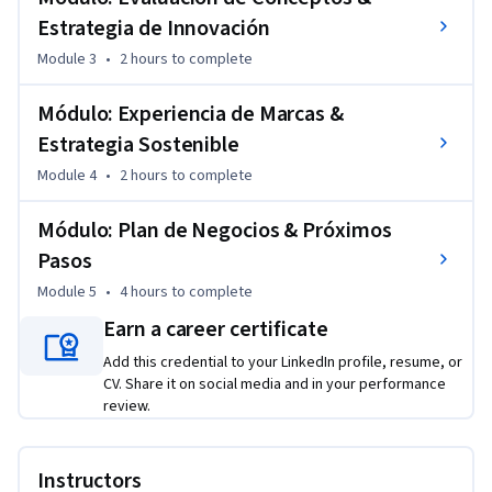
c. Evaluar las ideas generadas a partir de herramientas y 
Estrategia de Innovación
procedimientos específicos.

d. Reflexionar críticamente sobre el proceso.

Module 3
•
2 hours
to complete
El proyecto terminal constituye un ejemplo de aprendizaje 
Módulo: Experiencia de Marcas &
basado en proyectos en el que el estudiante debe integrar la 
Estrategia Sostenible
base de conocimiento y habilidades desarrolladas en los 
Module 4
•
2 hours
to complete
cursos previos de la especialización para resolver un 
problema específico. Así, pondrá en juego el manejo de 
Módulo: Plan de Negocios & Próximos
diversas herramientas y técnicas que aprendió a lo largo del 
Pasos
programa.
Module 5
•
4 hours
to complete
Earn a career certificate
Add this credential to your LinkedIn profile, resume, or
CV. Share it on social media and in your performance
review.
Instructors