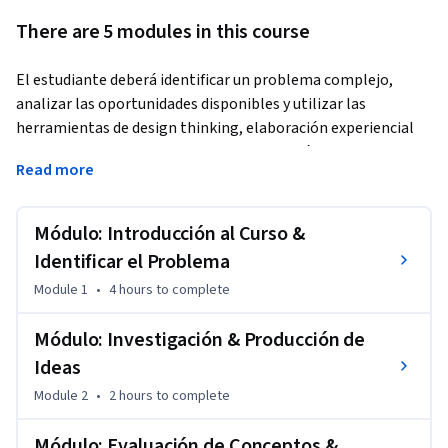
There are 5 modules in this course
El estudiante deberá identificar un problema complejo, 
analizar las oportunidades disponibles y utilizar las 
herramientas de design thinking, elaboración experiencial 
de prototipos y una estrategia de innovación para 
Read more
desarrollar soluciones creativas. Dichas soluciones se 
evaluarán a partir de métricas establecidas para juzgar su 
idoneidad.
Módulo: Introducción al Curso &
El proceso a seguir para ir del problema a la solución es el 
Identificar el Problema
siguiente:

Module 1
•
4 hours
to complete
a. Encontrar una situación que se beneficiaría con soluciones 
Módulo: Investigación & Producción de
innovadoras.

Ideas
b. A partir de lo aprendido en los cursos previos, desarrollar 
Module 2
•
2 hours
to complete
un proceso para ir de la búsqueda de problemas dentro del 
contexto estudiado a la implementación de la solución final.

Módulo: Evaluación de Conceptos &