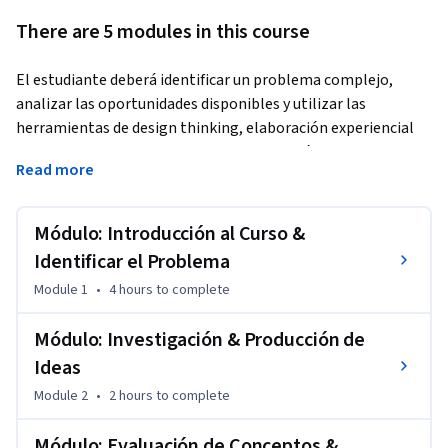
There are 5 modules in this course
El estudiante deberá identificar un problema complejo, 
analizar las oportunidades disponibles y utilizar las 
herramientas de design thinking, elaboración experiencial 
de prototipos y una estrategia de innovación para 
Read more
desarrollar soluciones creativas. Dichas soluciones se 
evaluarán a partir de métricas establecidas para juzgar su 
idoneidad.
Módulo: Introducción al Curso &
El proceso a seguir para ir del problema a la solución es el 
Identificar el Problema
siguiente:

Module 1
•
4 hours
to complete
a. Encontrar una situación que se beneficiaría con soluciones 
Módulo: Investigación & Producción de
innovadoras.

Ideas
b. A partir de lo aprendido en los cursos previos, desarrollar 
Module 2
•
2 hours
to complete
un proceso para ir de la búsqueda de problemas dentro del 
contexto estudiado a la implementación de la solución final.

Módulo: Evaluación de Conceptos &