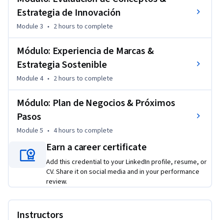
c. Evaluar las ideas generadas a partir de herramientas y 
Estrategia de Innovación
procedimientos específicos.

d. Reflexionar críticamente sobre el proceso.

Module 3
•
2 hours
to complete
El proyecto terminal constituye un ejemplo de aprendizaje 
Módulo: Experiencia de Marcas &
basado en proyectos en el que el estudiante debe integrar la 
Estrategia Sostenible
base de conocimiento y habilidades desarrolladas en los 
Module 4
•
2 hours
to complete
cursos previos de la especialización para resolver un 
problema específico. Así, pondrá en juego el manejo de 
Módulo: Plan de Negocios & Próximos
diversas herramientas y técnicas que aprendió a lo largo del 
Pasos
programa.
Module 5
•
4 hours
to complete
Earn a career certificate
Add this credential to your LinkedIn profile, resume, or
CV. Share it on social media and in your performance
review.
Instructors