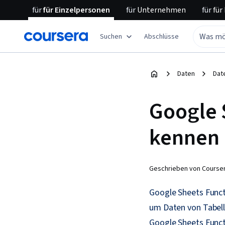
für
für Einzelpersonen
für
Unternehmen
für
für
Suchen
Abschlüsse
Daten
Dat
Google 
kennen
Geschrieben von Courser
Google Sheets Func
um Daten von Tabelle
Google Sheets Funct