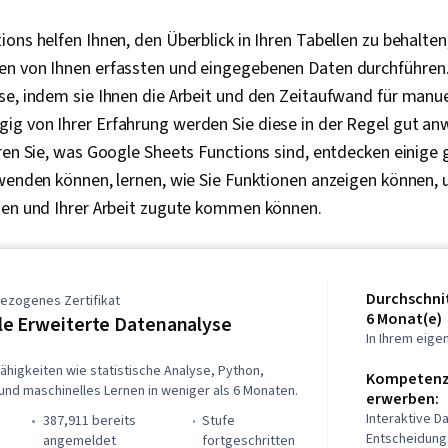
ons helfen Ihnen, den Überblick in Ihren Tabellen zu behalten
n von Ihnen erfassten und eingegebenen Daten durchführen
se, indem sie Ihnen die Arbeit und den Zeitaufwand für manu
g von Ihrer Erfahrung werden Sie diese in der Regel gut an
hren Sie, was Google Sheets Functions sind, entdecken einige
wenden können, lernen, wie Sie Funktionen anzeigen können, 
nen und Ihrer Arbeit zugute kommen können.
Durchschnit
ezogenes Zertifikat
6 Monat(e)
e Erweiterte Datenanalyse
In Ihrem eig
ähigkeiten wie statistische Analyse, Python,
Kompetenze
nd maschinelles Lernen in weniger als 6 Monaten.
erwerben:
Interaktive D
387,911 bereits
stufe
Entscheidun
angemeldet
fortgeschritten