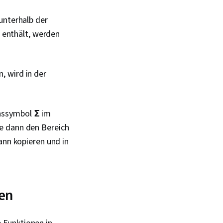
unterhalb der
l enthält, werden
, wird in der
ssymbol 𝝨 im
ie dann den Bereich
ann kopieren und in
ten