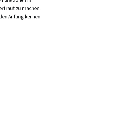
 Funktionen in
ertraut zu machen.
r den Anfang kennen