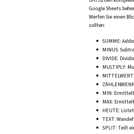
Um zu den komplexer
Google Sheets beher
Werfen Sie einen Bli
sollten:
SUMME: Addier
MINUS: Subtra
DIVIDE: Dividi
MULTIPLY: Mul
MITTELWERT: E
ZÄHLENWENN: Z
MIN: Ermittelt
MAX: Ermittel
HEUTE: Listet
TEXT: Wandelt
SPLIT: Teilt e