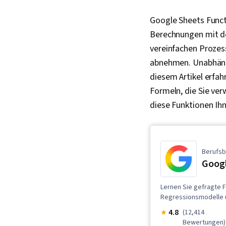
Google Sheets Functi
Berechnungen mit de
vereinfachen Prozes
abnehmen. Unabhängi
diesem Artikel erfa
Formeln, die Sie ver
diese Funktionen Ih
Berufsb
Googl
Lernen Sie gefragte F
Regressionsmodelle u
4.8
(12,414
Bewertungen)