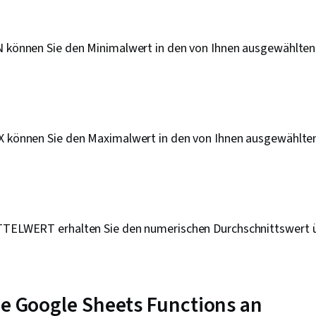
Interessenve
Projektleitun
Technische K
N können Sie den Minimalwert in den von Ihnen ausgewählten 
Business-Lös
Prozessgesta
Datenvisualis
Datenanalyse
Validierung v
Datenumwand
X können Sie den Maximalwert in den von Ihnen ausgewählten
Vorverarbeit
Datenwrangli
Datenmanipula
Daten, A/B-T
(Statistik), W
Statistische
TTELWERT erhalten Sie den numerischen Durchschnittswert ü
ie Google Sheets Functions an