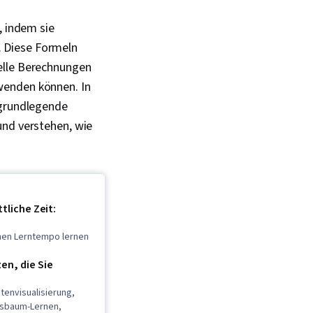
, indem sie
. Diese Formeln
elle Berechnungen
wenden können. In
 grundlegende
und verstehen, wie
tliche Zeit:
enen Lerntempo lernen
n, die Sie
atenvisualisierung,
gsbaum-Lernen,