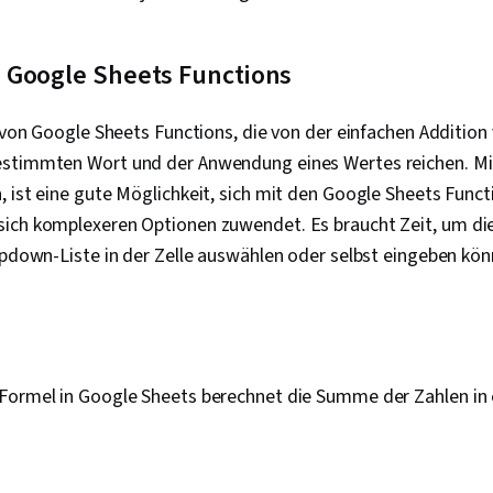
Programmieru
Lernen, Portf
Datenwissens
Google Sheets Functions
Intelligenz, 
Daten, Bewer
Statistische
l von Google Sheets Functions, die von der einfachen Addition 
Korrelationsa
Klassifizieru
estimmten Wort und der Anwendung eines Wertes reichen. M
Abweichungsa
 ist eine gute Möglichkeit, sich mit den Google Sheets Funct
Analytik, Prä
ich komplexeren Optionen zuwendet. Es braucht Zeit, um die
Prompt Engin
Schnelles En
opdown-Liste in der Zelle auswählen oder selbst eingeben kö
Präsenz, Bra
Generative K
Lernen, Rand
Algorithmus,
Merkmale, Mo
Statistisches
Formel in Google Sheets berechnet die Summe der Zahlen in
Leistungsopt
Optimierung, 
maschinelles
Kommunikatio
Storytelling,