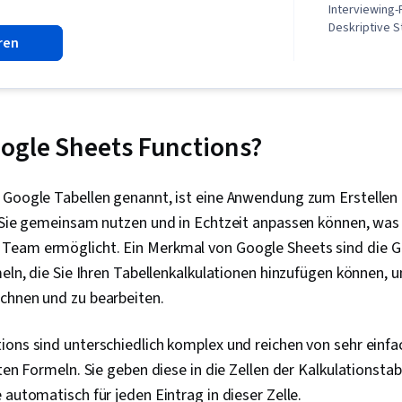
Interviewing-
Deskriptive S
ren
Analytik, Nu
Lernen, Stati
Daten-Strukt
Wahrscheinlic
Statistische 
Bereinigung v
ogle Sheets Functions?
Entwicklung,
Wahrscheinli
Statistik, Lo
 Google Tabellen genannt, ist eine Anwendung zum Erstellen
Statistische 
e Sie gemeinsam nutzen und in Echtzeit anpassen können, was
Arbeitsablau
Datengestütz
Team ermöglicht. Ein Merkmal von Google Sheets sind die G
Entscheidung
meln, die Sie Ihren Tabellenkalkulationen hinzufügen können,
Angewandtes
chnen und zu bearbeiten.
Lernen, Analy
Methoden des
Lernens, Reg
ions sind unterschiedlich komplex und reichen von sehr ein
Datenanalyse,
rten Formeln. Sie geben diese in die Zellen der Kalkulationsta
Analyse, Date
Analytik, KI-
 automatisch für jeden Eintrag in dieser Zelle.