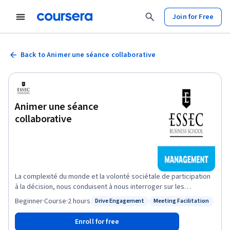
Join for Free
Back to Animer une séance collaborative
Animer une séance
collaborative
La complexité du monde et la volonté sociétale de participation
à la décision, nous conduisent à nous interroger sur les
modalités d’un management plus collaboratif. Le mode
Beginner
·
Course
·
2 hours
Drive Engagement
Meeting Facilitation
Status: Drive Engagement
Status: Meeting Facilitation
commande/contrôle trouve ses limites et il est important de
créer les pratiques d’un fonctionnement innovant et collaboratif.
Enroll for free
Travailler en mode collaboratif, c’est faire le choix de