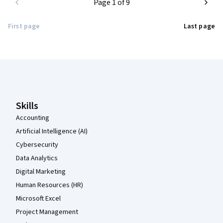
Page 1 of 9
First page
Last page
Coursera Footer
Skills
Accounting
Artificial Intelligence (AI)
Cybersecurity
Data Analytics
Digital Marketing
Human Resources (HR)
Microsoft Excel
Project Management