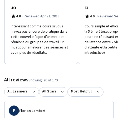
JO
FJ
·
·
4.0
Reviewed Apr 21, 2018
4.0
Reviewed Se
intéressant comme cours si vous
Cours simple et effic
n'avez pas encore de pratique dans
la 5ième étoile, pro
cette nouvelle façon d'animer des
cours en réduisant e
réunions ou groupes de travail. Un
de latence entre 2 v
must pour améliorer ces séances et
d'attente et la petit
avoir plus de résultats.
introductive).
All reviews
Showing: 20 of 179
All Learners
All Stars
Most Helpful
F
Florian Lambert