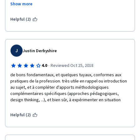
Show more
L'apport de professionnels de l'animation et les exercices de 
mise en situation sont un excellent complément à la théorie de 
Helpful (2)
David AUTISSIER.
Merci !
J
Justin Derbyshire
·
4.0
Reviewed Oct 25, 2018
de bons fondamentaux, et quelques tuyaux, conformes aux 
pratiques de la profession. très utile en rappel ou introduction 
au sujet, et à compléter d'apports méthodologiques 
complémentaires spécifiques (approches pédagogiques, 
design thinking, ...), et bien sûr, à expérimenter en situation
Helpful (2)