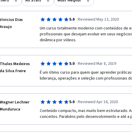
rners
All Stars
Most Helpful
·
5.0
Reviewed May 13, 2020
Vinicius Dias
Araujo
Um curso totalmente moderno com conteúdos de ext
profissionais que desejam evoluir em seus negócios
dinâmica por vídeos.
·
5.0
Reviewed Mar 8, 2019
Thales Medeiros
da Silva Freire
É um ótimo curso para quem quer aprender práticas
liderança, operações e seleção com profissionais
·
5.0
Reviewed Apr 16, 2020
Wagner Lechner
Munduruca
Conteúdo compacto, mas muito bem estruturado. A
conceitos. Parabéns pelo desenvolvimento e até a p