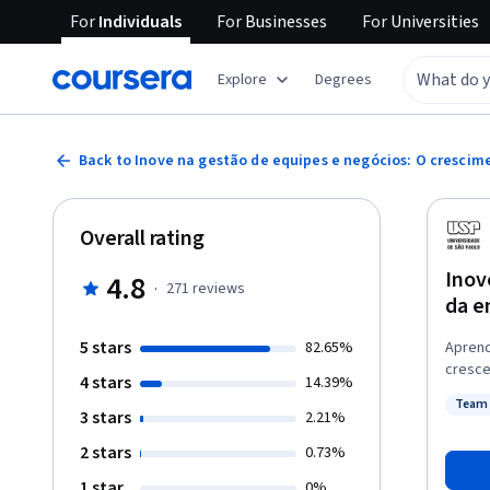
For
Individuals
For
Businesses
For
Universities
Explore
Degrees
Back to Inove na gestão de equipes e negócios: O cresci
Overall rating
Inov
4.8
·
271
reviews
da e
5 stars
82.65%
Aprend
cresce
4 stars
14.39%
como u
Team 
mais s
3 stars
Status
2.21%
como g
2 stars
0.73%
da operação da 
temas:
1 star
0%