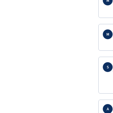
M
M
S
A