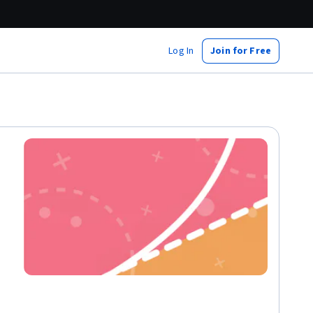
Log In
Join for Free