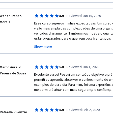
Parabéns a todos os envolvidos!
·
5.0
Reviewed Jun 19, 2020
Weber Franco
Morais
Esse curso superou minhas expectativas. Um curso 
visão mais ampla das complexidades de uma organiz
vencidos diariamente. Também nos mostra o quanto
estar preparados para o que vem pela frente, pois
citado no curso) tudo é muito volátil.
Show more
Parabéns e obrigado aos envolvidos!!!
·
5.0
Reviewed Jun 1, 2020
Marco Aurelio
Pereira de Sousa
Excelente curso! Possui um conteúdo objetivo e prá
permiti ao aprendiz absorver o conhecimento de uma
exemplos do dia a dia. Para mim, foi uma experiência
me permitirá atuar com mais segurança e confiança.
·
5.0
Reviewed Feb 2, 2020
Rafaella Vivenzio