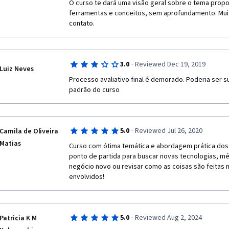
O curso te dará uma visão geral sobre o tema propo
ferramentas e conceitos, sem aprofundamento. Muito
contato.
·
3.0
Reviewed Dec 19, 2019
Luiz Neves
Processo avaliativo final é demorado. Poderia ser su
padrão do curso
·
5.0
Reviewed Jul 26, 2020
Camila de Oliveira
Matias
Curso com ótima temática e abordagem prática dos 
ponto de partida para buscar novas tecnologias, mé
negócio novo ou revisar como as coisas são feitas n
envolvidos!
·
5.0
Reviewed Aug 2, 2024
Patricia K M