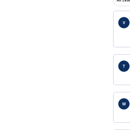
All Lea
V
T
W