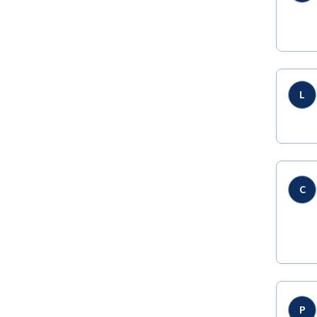
L
C
P