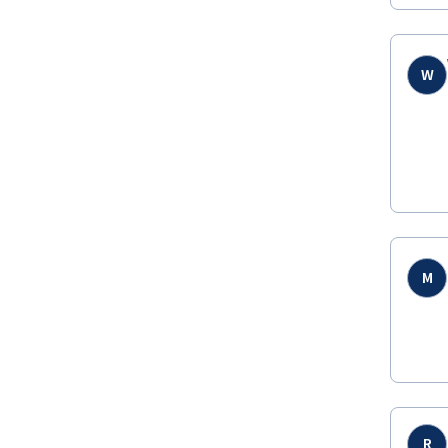
W
M
R