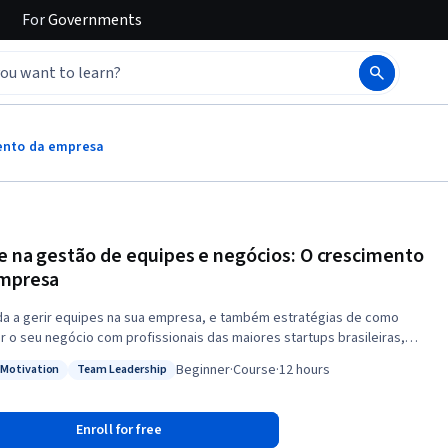
For
Governments
mento da empresa
e na gestão de equipes e negócios: O crescimento
mpresa
a a gerir equipes na sua empresa, e também estratégias de como
r o seu negócio com profissionais das maiores startups brasileiras,
pLexis, Revelo, Playax e Beleza na Web. Neste curso você irá entender
Beginner
·
Course
·
12 hours
Motivation
Team Leadership
obre como escalar, como criar e manter a cultura, como ser um líder,
: Team Motivation
Status: Team Leadership
erir e contratar equipes, como desenvolver produtos e como cuidar
sua empresa. Neste curso serão abordados os seguintes
Enroll for free
 - O que é escalar - Missão e cultura da empresa, o que são e como