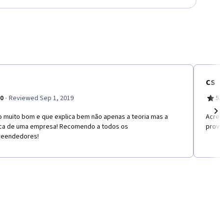
CS
·
.0
Reviewed Sep 1, 2019
5
o muito bom e que explica bem não apenas a teoria mas a
Acre
Ne
ica de uma empresa! Recomendo a todos os
prov
eendedores!