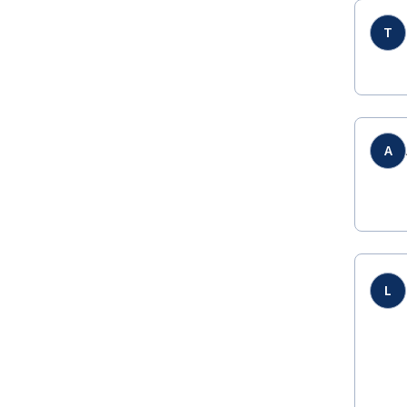
T
A
L