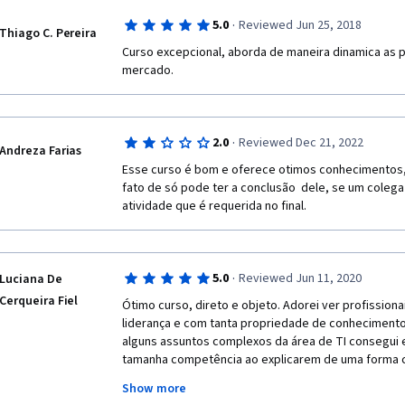
·
5.0
Reviewed Jun 25, 2018
Thiago C. Pereira
Curso excepcional, aborda de maneira dinamica as pr
mercado.
·
2.0
Reviewed Dec 21, 2022
Andreza Farias
Esse curso é bom e oferece otimos conhecimentos, 
fato de só pode ter a conclusão  dele, se um colega 
atividade que é requerida no final.
·
5.0
Reviewed Jun 11, 2020
Luciana De
Cerqueira Fiel
Ótimo curso, direto e objeto. Adorei ver profissiona
liderança e com tanta propriedade de conhecimento 
alguns assuntos complexos da área de TI consegui 
tamanha competência ao explicarem de uma forma c
por muitos e os que ainda não?! conseguiram fazer o
Show more