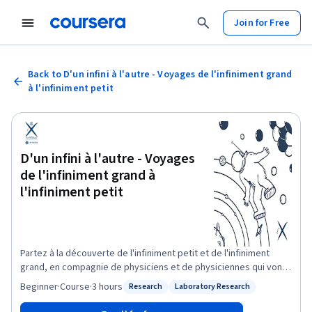
Join for Free
Back to D'un infini à l'autre - Voyages de l'infiniment grand
à l'infiniment petit
D'un infini à l'autre - Voyages
de l'infiniment grand à
l'infiniment petit
Partez à la découverte de l'infiniment petit et de l'infiniment
grand, en compagnie de physiciens et de physiciennes qui vont
vous faire découvrir les liens entre la structure de la matière aux
Beginner
·
Course
·
3 hours
Research
Laboratory Research
Status: Research
Status: Laboratory Research
distances les plus petites et l'organisation de l'Univers aux
distances les plus grandes ce jour, et entre les outils