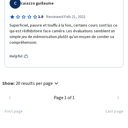
C
caiazzo guillaume
·
1.0
Reviewed Feb 21, 2021
Superficiel, pauvre et touffu à la fois, certains cours sont lus ce 
qui est rédhibitoire face caméra. Les évaluations semblent un 
simple jeu de mémorisation plutôt qu'un moyen de sonder sa 
compréhension. 
Helpful
Show
:
20 results per page
Page 1 of 1
First page
Last page