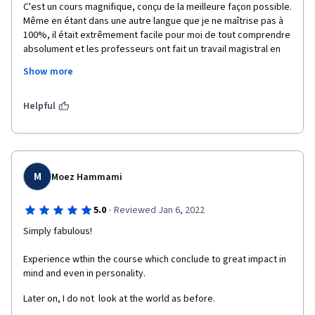
C'est un cours magnifique, conçu de la meilleure façon possible. 
Même en étant dans une autre langue que je ne maîtrise pas à 
100%, il était extrêmement facile pour moi de tout comprendre 
absolument et les professeurs ont fait un travail magistral en 
expliquant des sujets assez complexes avec une grande 
Show more
simplicité.

Helpful
M
Moez Hammami
·
5.0
Reviewed Jan 6, 2022
Simply fabulous!
Experience wthin the course which conclude to great impact in 
mind and even in personality.
Later on, I do not  look at the world as before.