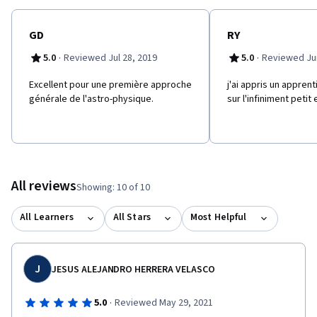
https://www.coursera.org/learn/physique-2-infinis-et-nous Le
MOOC "Voyages de l'infiniment grand à l'infiniment petit" a été
conçu avec le soutien financier du Labex P2IO (Physique des 2
GD
RY
Infinis et des Origines) présenté sur www.labex-p2io.fr
·
·
5.0
Reviewed Jul 28, 2019
5.0
Reviewed Jun
Excellent pour une première approche
j'ai appris un appren
générale de l'astro-physique.
sur l'infiniment petit
All reviews
Showing: 10 of 10
All Learners
All Stars
Most Helpful
J
JESUS ALEJANDRO HERRERA VELASCO
·
5.0
Reviewed May 29, 2021