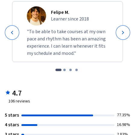
Felipe M.
Learner since 2018
"To be able to take courses at my own
pace and rhythm has been an amazing
experience. I can learn whenever it fits
my schedule and mood."
4.7
106
reviews
5 stars
77.35%
4 stars
16.98%
3 stars
2.83%