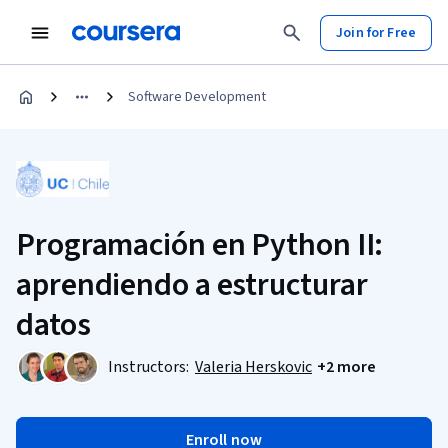
Join for Free
Software Development
Programación en Python II:
aprendiendo a estructurar
datos
Instructors:
Valeria Herskovic
+2 more
Enroll now