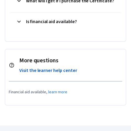
What will I get if I purchase the Certificate?
Is financial aid available?
More questions
Visit the learner help center
Financial aid available,
learn more
Coursera Footer