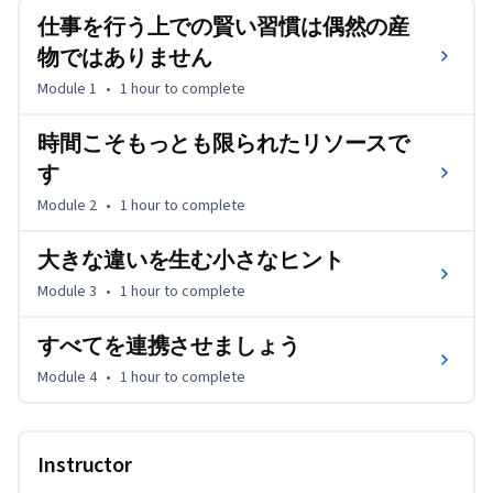
仕事を行う上での賢い習慣は偶然の産
このコースを完了すると、次のことが行えるようになりま
す。

物ではありません
Module 1
•
1 hour
to complete
1.個人的な目標や職業上の目標を達成するためのプランを
効果的に立てる

時間こそもっとも限られたリソースで
2.時間管理の障害となっているものを認識し克服する

す
3.いくつかの時間管理ツールについて学び、効果的に使用
Module 2
•
1 hour
to complete
する

4.リソースを効果的かつ効率的に管理する

大きな違いを生む小さなヒント
5.冷静に物事を見て、危険を防ぎ管理する

6.効果的に委任する

Module 3
•
1 hour
to complete
7.期待を管理し、ふさわしいときは「No」と言う

すべてを連携させましょう
メモ：今後この翻訳されたコースが更新されることはあり
Module 4
•
1 hour
to complete
ません。
Instructor