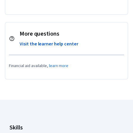
More questions
Visit the learner help center
Financial aid available,
learn more
Coursera Footer
Skills