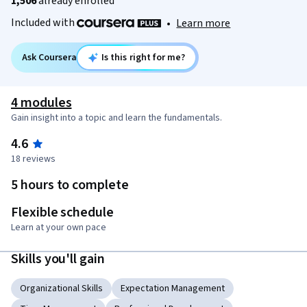
1,506
already enrolled
Included with
•
Learn more
Ask Coursera
Is this right for me?
4 modules
Gain insight into a topic and learn the fundamentals.
4.6
18 reviews
5 hours to complete
Flexible schedule
Learn at your own pace
Skills you'll gain
Organizational Skills
Expectation Management